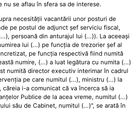
 nu se aflau în sfera sa de interese.
pra necesității vacantării unor posturi de
de pe postul de adjunct șef serviciu fiscal,
...), persoană din anturajul lui (...)). La aceeași
umirea lui (...) pe funcția de trezorier șef al
cretizat, pe funcția respectivă fiind numită
astă numire, (...) a luat legătura cu numita (...)
t numită director executiv interimar în cadrul
venția pe care numitul (...), ministru (...) la
), căreia i-a comunicat că va încerca să ia
anțelor Publice de la acea vreme, numitul (...)
ului său de Cabinet, numitul (...)", se arată în