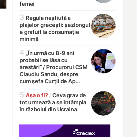
femei
3
Regula neștiută a
plajelor grecești: șezlongul
e gratuit la consumație
minimă
4
„În urmă cu 8-9 ani
probabil se lăsa cu
arestări” /
Procurorul CSM
Claudiu Sandu, despre
cum șefa Curții de Ap…
5
Așa o fi?
/
Ceva grav de
tot urmează a se întâmpla
în războiul din Ucraina