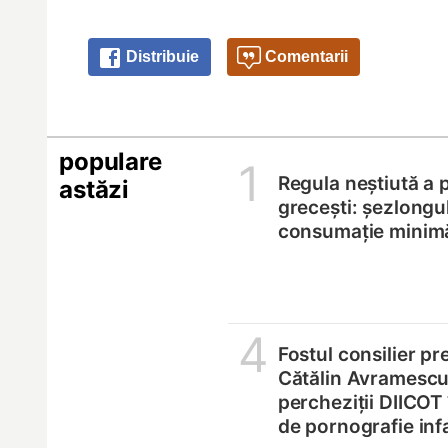
Distribuie
Comentarii
populare
1
Regula neștiută a p
astăzi
grecești: șezlongul
consumație minim
4
Fostul consilier pr
Cătălin Avramescu,
percheziții DIICOT
de pornografie infa