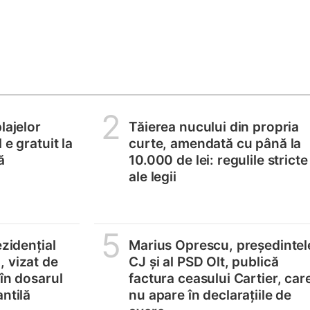
2
lajelor
Tăierea nucului din propria
 e gratuit la
curte, amendată cu până la
ă
10.000 de lei: regulile stricte
ale legii
5
ezidențial
Marius Oprescu, președintel
 vizat de
CJ și al PSD Olt, publică
 în dosarul
factura ceasului Cartier, car
ntilă
nu apare în declarațiile de