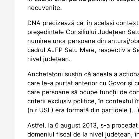
necuvenite.
DNA precizează că, în același context a
președintele Consiliului Județean Sat
numirea unor persoane din anturaj/obe
cadrul AJFP Satu Mare, respectiv a Ser
nivel județean.
Anchetatorii susțin că acesta a acțion
care le-a purtat anterior cu Govor și c
care persoane să ocupe funcții de con
criterii exclusiv politice, în contextul 
(n.r USL) era formată din partidele (...) ș
Astfel, la 6 august 2013, s-a procedat 
domeniul fiscal de la nivel județean, î