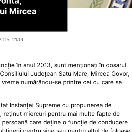
Ponta,
lui Mircea
2015, 21:19
funcție în anul 2013, sunt menționați în dosarul
e Consiliului Județean Satu Mare, Mircea Govor,
ea vreme numărându-se printre cei cu care se
ntat Instanței Supreme cu propunerea de
, reținut miercuri pentru mai multe fapte de
e o persoană care deține o funcție de conducere
 obținerii pentru sine sau pentru altul de foloase