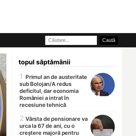
topul săptămânii
1
Primul an de austeritate
sub Bolojan/
A redus
deficitul, dar economia
României a intrat în
recesiune tehnică
2
Vârsta de pensionare va
urca la 67 de ani, cu o
creștere majoră pentru