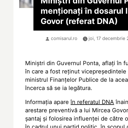
Miniștri din Guvernul 
menționați în dosarul 
Govor (referat DNA)
comisarul.ro
joi, 17 decembrie 
Miniștri din Guvernul Ponta, aflați în 
în care a fost reținut vicepreședintel
ministrul Finanțelor Publice de la ac
încerca să se ia legătura.
Informația apare
în referatul DNA
înai
arestare preventivă a lui Mircea Govor
șantaj și folosirea influenței de cătr
în cadrul unui partid politic, în scopul