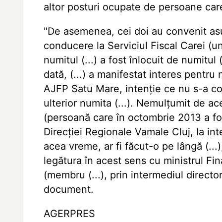
altor posturi ocupate de persoane care
"De asemenea, cei doi au convenit asu
conducere la Serviciul Fiscal Carei (un
numitul (...) a fost înlocuit de numitul (
dată, (...) a manifestat interes pentru n
AJFP Satu Mare, intenție ce nu s-a con
ulterior numita (...). Nemulțumit de ace
(persoană care în octombrie 2013 a fos
Direcției Regionale Vamale Cluj, la inter
acea vreme, ar fi făcut-o pe lângă (...
legătura în acest sens cu ministrul Fin
(membru (...), prin intermediul director
document.
AGERPRES