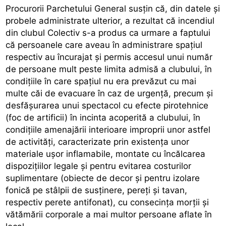
Procurorii Parchetului General susțin că, din datele și
probele administrate ulterior, a rezultat că incendiul
din clubul Colectiv s-a produs ca urmare a faptului
că persoanele care aveau în administrare spațiul
respectiv au încurajat și permis accesul unui număr
de persoane mult peste limita admisă a clubului, în
condițiile în care spațiul nu era prevăzut cu mai
multe căi de evacuare în caz de urgență, precum și
desfășurarea unui spectacol cu efecte pirotehnice
(foc de artificii) în incinta acoperită a clubului, în
condițiile amenajării interioare improprii unor astfel
de activități, caracterizate prin existența unor
materiale ușor inflamabile, montate cu încălcarea
dispozițiilor legale și pentru evitarea costurilor
suplimentare (obiecte de decor și pentru izolare
fonică pe stâlpii de susținere, pereți și tavan,
respectiv perete antifonat), cu consecința morții și
vătămării corporale a mai multor persoane aflate în