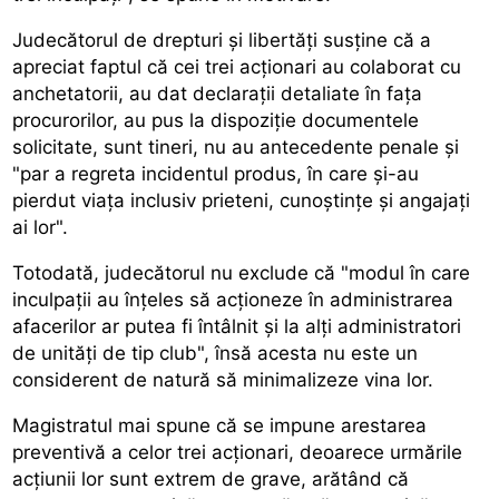
Judecătorul de drepturi și libertăți susține că a
apreciat faptul că cei trei acționari au colaborat cu
anchetatorii, au dat declarații detaliate în fața
procurorilor, au pus la dispoziție documentele
solicitate, sunt tineri, nu au antecedente penale și
"par a regreta incidentul produs, în care și-au
pierdut viața inclusiv prieteni, cunoștințe și angajați
ai lor".
Totodată, judecătorul nu exclude că "modul în care
inculpații au înțeles să acționeze în administrarea
afacerilor ar putea fi întâlnit și la alți administratori
de unități de tip club", însă acesta nu este un
considerent de natură să minimalizeze vina lor.
Magistratul mai spune că se impune arestarea
preventivă a celor trei acționari, deoarece urmările
acțiunii lor sunt extrem de grave, arătând că