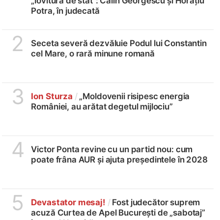
„lovitură de stat”: Călin Georgescu și Horațiu
Potra, în judecată
2
Seceta severă dezvăluie Podul lui Constantin
cel Mare, o rară minune romană
3
Ion Sturza
/
„Moldovenii risipesc energia
României, au arătat degetul mijlociu”
4
Victor Ponta revine cu un partid nou: cum
poate frâna AUR și ajuta președintele în 2028
5
Devastator mesaj!
/
Fost judecător suprem
acuză Curtea de Apel București de „sabotaj”