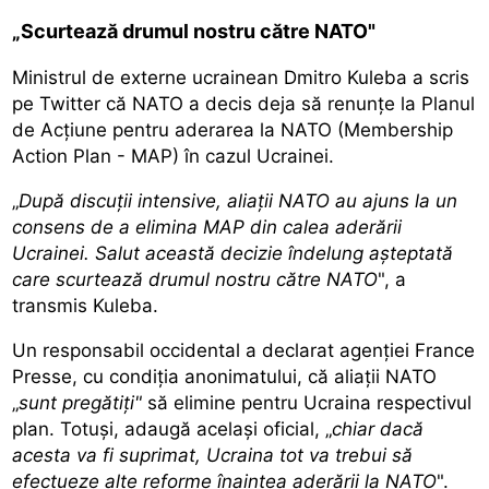
„Scurtează drumul nostru către NATO"
Ministrul de externe ucrainean Dmitro Kuleba a scris
pe Twitter că NATO a decis deja să renunţe la Planul
de Acţiune pentru aderarea la NATO (Membership
Action Plan - MAP) în cazul Ucrainei.
„
După discuţii intensive, aliaţii NATO au ajuns la un
consens de a elimina MAP din calea aderării
Ucrainei. Salut această decizie îndelung aşteptată
care scurtează drumul nostru către NATO
", a
transmis Kuleba.
Un responsabil occidental a declarat agenţiei France
Presse, cu condiţia anonimatului, că aliaţii NATO
„
sunt pregătiţi"
să elimine pentru Ucraina respectivul
plan. Totuşi, adaugă acelaşi oficial, „
chiar dacă
acesta va fi suprimat, Ucraina tot va trebui să
efectueze alte reforme înaintea aderării la NATO
".