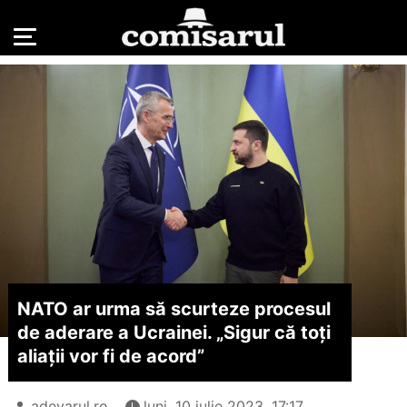
NATO ar urma să scurteze procesul
de aderare a Ucrainei. „Sigur că toţi
aliaţii vor fi de acord”
adevarul.ro
luni, 10 iulie 2023, 17:17