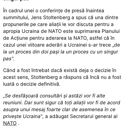
În cadrul unei o conferinţe de presă înaintea
summitului, Jens Stoltenberg a spus că una dintre
propunerile pe care aliaţii le vor discuta pentru a
apropia Ucraina de NATO este suprimarea Planului
de Acţiune pentru aderarea la NATO, astfel că în
cazul unei viitoare aderări a Ucrainei s-ar trece „
de
la un proces din doi paşi la un proces cu un singur
pas".
Când a fost întrebat dacă există deja o decizie în
acest sens, Stoltenberg a răspuns că încă nu a fost
luată o decizie definitivă.
„Se desfăşoară consultări şi astăzi vor fi alte
reuniuni. Dar sunt sigur că toţi aliaţii vor fi de acord
asupra unui mesaj foarte clar de asemenea în ce
priveşte Ucraina
", a adăugat Secretarul general al
NATO
.