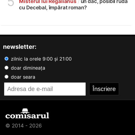
5
Misterul lui Regalianus
/
un dac, posibil rudă
cu Decebal, împărat roman?
newsletter:
zilnic la orele 9:00 și 21:00
doar dimineața
doar seara
© 2014 - 2026