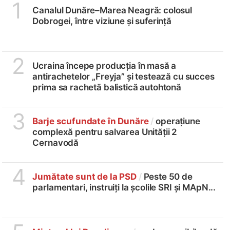
1
Canalul Dunăre–Marea Neagră: colosul
Dobrogei, între viziune și suferință
2
Ucraina începe producția în masă a
antirachetelor „Freyja” și testează cu succes
prima sa rachetă balistică autohtonă
3
Barje scufundate în Dunăre
/
operațiune
complexă pentru salvarea Unității 2
Cernavodă
4
Jumătate sunt de la PSD
/
Peste 50 de
parlamentari, instruiți la școlile SRI și MApN...