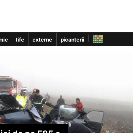
mie
life
externe
picanterii