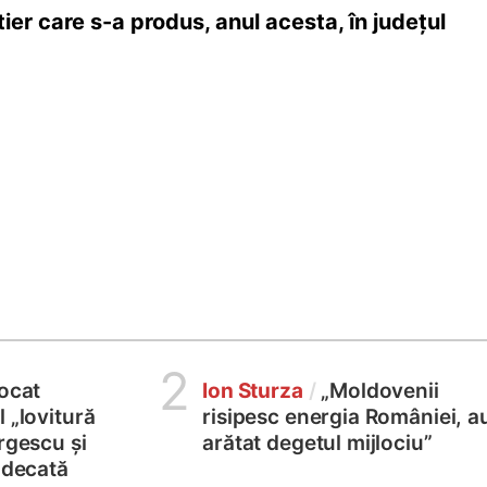
ier care s-a produs, anul acesta, în județul
2
locat
Ion Sturza
/
„Moldovenii
 „lovitură
risipesc energia României, a
rgescu și
arătat degetul mijlociu”
judecată