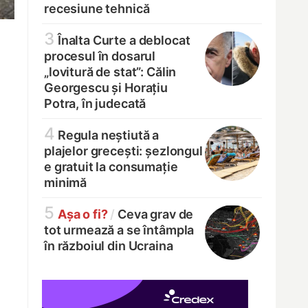
recesiune tehnică
3
Înalta Curte a deblocat
procesul în dosarul
„lovitură de stat”: Călin
Georgescu și Horațiu
Potra, în judecată
4
Regula neștiută a
plajelor grecești: șezlongul
e gratuit la consumație
minimă
5
Așa o fi?
/
Ceva grav de
tot urmează a se întâmpla
în războiul din Ucraina