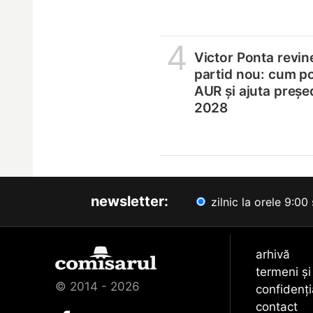
4
Victor Ponta revin
partid nou: cum p
AUR și ajuta președ
2028
newsletter:
zilnic la orele 9:00 
arhivă
termeni și
© 2014 - 2026
confidenți
contact