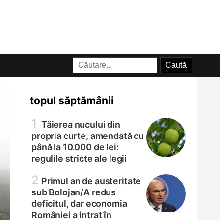
topul săptămânii
1
Tăierea nucului din
propria curte, amendată cu
până la 10.000 de lei:
regulile stricte ale legii
2
Primul an de austeritate
sub Bolojan/
A redus
deficitul, dar economia
României a intrat în