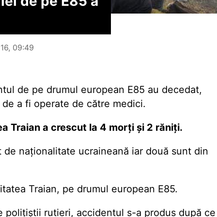
iei de pe E85 a
016, 09:49
entul de pe drumul european E85 au decedat,
e de a fi operate de către medici.
ea Traian a crescut la 4 morți și 2 răniți.
de naționalitate ucraineană iar două sunt din
litatea Traian, pe drumul european E85.
 polițiștii rutieri, accidentul s-a produs după ce