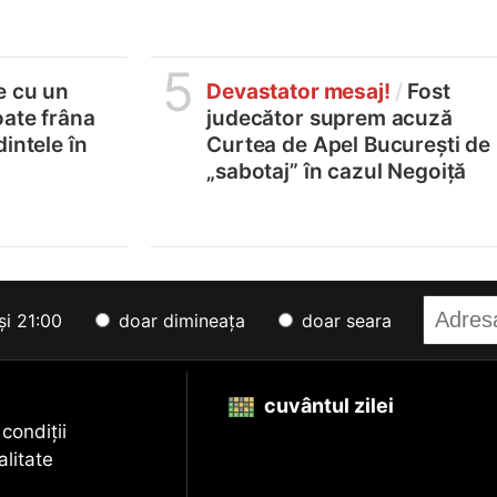
5
e cu un
Devastator mesaj!
/
Fost
oate frâna
judecător suprem acuză
intele în
Curtea de Apel București de
„sabotaj” în cazul Negoiță
și 21:00
doar dimineața
doar seara
cuvântul zilei
 condiții
alitate