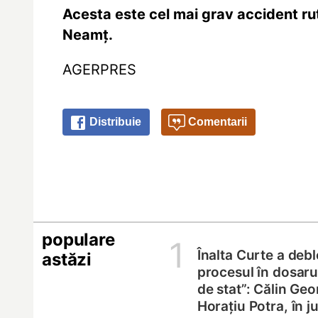
Acesta este cel mai grav accident rut
Neamț.
AGERPRES
Distribuie
Comentarii
populare
1
Înalta Curte a deb
astăzi
procesul în dosarul
de stat”: Călin Geo
Horațiu Potra, în 