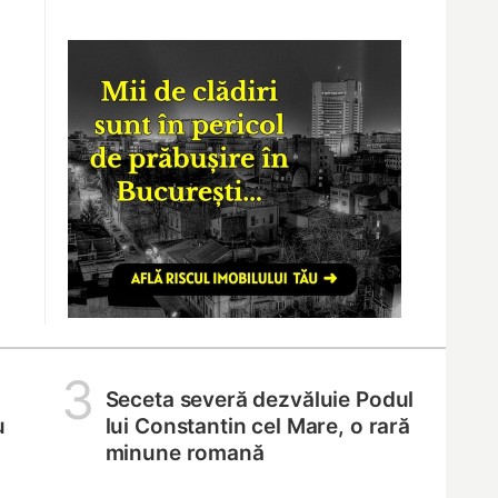
3
Seceta severă dezvăluie Podul
u
lui Constantin cel Mare, o rară
minune romană