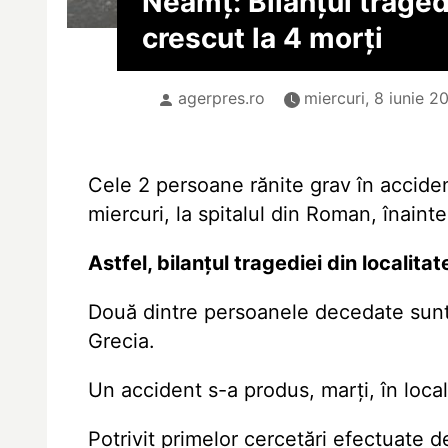
Neamț: Bilanțul traged
crescut la 4 morți
agerpres.ro
miercuri, 8 iunie 2
Cele 2 persoane rănite grav în accid
miercuri, la spitalul din Roman, înaint
Astfel, bilanțul tragediei din localitat
Două dintre persoanele decedate sunt 
Grecia.
Un accident s-a produs, marți, în loca
Potrivit primelor cercetări efectuate de