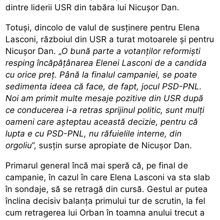
dintre liderii USR din tabăra lui Nicușor Dan.
Totuși, dincolo de valul de susținere pentru Elena
Lasconi, războiul din USR a turat motoarele și pentru
Nicușor Dan. „
O bună parte a votanților reformiști
resping încăpățânarea Elenei Lasconi de a candida
cu orice preț. Până la finalul campaniei, se poate
sedimenta ideea că face, de fapt, jocul PSD-PNL.
Noi am primit multe mesaje pozitive din USR după
ce conducerea i-a retras sprijinul politic, sunt mulți
oameni care așteptau această decizie, pentru că
lupta e cu PSD-PNL, nu răfuielile interne, din
orgoliu
”, susțin surse apropiate de Nicușor Dan.
Primarul general încă mai speră că, pe final de
campanie, în cazul în care Elena Lasconi va sta slab
în sondaje, să se retragă din cursă. Gestul ar putea
înclina decisiv balanța primului tur de scrutin, la fel
cum retragerea lui Orban în toamna anului trecut a