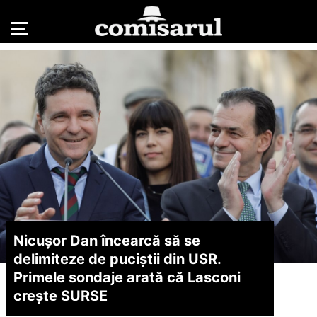
Nicușor Dan încearcă să se
delimiteze de puciștii din USR.
Primele sondaje arată că Lasconi
crește SURSE