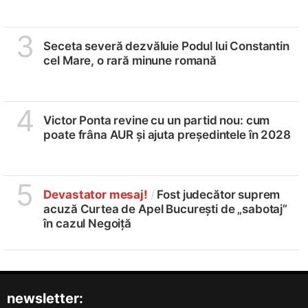
3
Seceta severă dezvăluie Podul lui Constantin
cel Mare, o rară minune romană
4
Victor Ponta revine cu un partid nou: cum
poate frâna AUR și ajuta președintele în 2028
5
Devastator mesaj!
/
Fost judecător suprem
acuză Curtea de Apel București de „sabotaj”
în cazul Negoiță
newsletter: