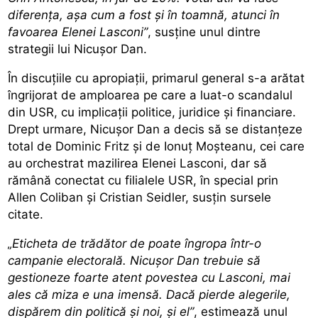
diferența, așa cum a fost și în toamnă, atunci în
favoarea Elenei Lasconi”
, susține unul dintre
strategii lui Nicușor Dan.
În discuțiile cu apropiații, primarul general s-a arătat
îngrijorat de amploarea pe care a luat-o scandalul
din USR, cu implicații politice, juridice și financiare.
Drept urmare, Nicușor Dan a decis să se distanțeze
total de Dominic Fritz și de Ionuț Moșteanu, cei care
au orchestrat mazilirea Elenei Lasconi, dar să
rămână conectat cu filialele USR, în special prin
Allen Coliban și Cristian Seidler, susțin sursele
citate.
„Eticheta de trădător de poate îngropa într-o
campanie electorală. Nicușor Dan trebuie să
gestioneze foarte atent povestea cu Lasconi, mai
ales că miza e una imensă. Dacă pierde alegerile,
dispărem din politică și noi, și el”
, estimează unul