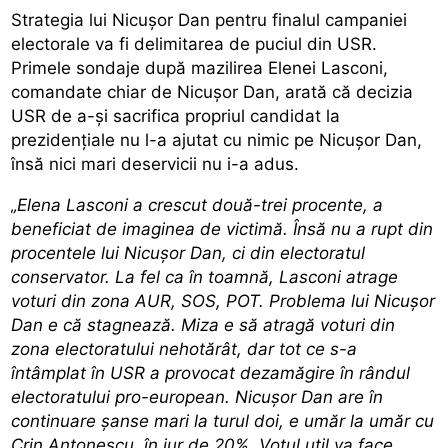
Strategia lui Nicușor Dan pentru finalul campaniei
electorale va fi delimitarea de puciul din USR.
Primele sondaje după mazilirea Elenei Lasconi,
comandate chiar de Nicușor Dan, arată că decizia
USR de a-și sacrifica propriul candidat la
prezidențiale nu l-a ajutat cu nimic pe Nicușor Dan,
însă nici mari deservicii nu i-a adus.
„Elena Lasconi a crescut două-trei procente, a
beneficiat de imaginea de victimă. Însă nu a rupt din
procentele lui Nicușor Dan, ci din electoratul
conservator. La fel ca în toamnă, Lasconi atrage
voturi din zona AUR, SOS, POT. Problema lui Nicușor
Dan e că stagnează. Miza e să atragă voturi din
zona electoratului nehotărât, dar tot ce s-a
întâmplat în USR a provocat dezamăgire în rândul
electoratului pro-european. Nicușor Dan are în
continuare șanse mari la turul doi, e umăr la umăr cu
Crin Antonescu, în jur de 20%. Votul util va face