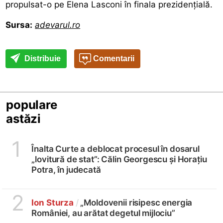
propulsat-o pe Elena Lasconi în finala prezidențială.
Sursa:
adevarul.ro
Distribuie
Comentarii
populare
astăzi
1
Înalta Curte a deblocat procesul în dosarul
„lovitură de stat”: Călin Georgescu și Horațiu
Potra, în judecată
2
Ion Sturza
/
„Moldovenii risipesc energia
României, au arătat degetul mijlociu”