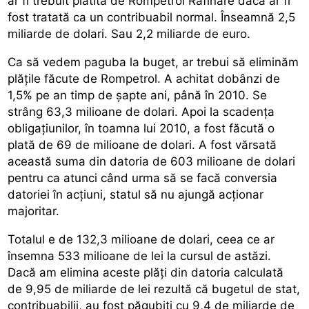
ar fi trebuit plătită de Rompetrol Rafinare dacă ar fi
fost tratată ca un contribuabil normal. Înseamnă 2,5
miliarde de dolari. Sau 2,2 miliarde de euro.
Ca să vedem paguba la buget, ar trebui să eliminăm
plăţile făcute de Rompetrol. A achitat dobânzi de
1,5% pe an timp de şapte ani, până în 2010. Se
strâng 63,3 milioane de dolari. Apoi la scadenţa
obligaţiunilor, în toamna lui 2010, a fost făcută o
plată de 69 de milioane de dolari. A fost vărsată
această suma din datoria de 603 milioane de dolari
pentru ca atunci când urma să se facă conversia
datoriei în acţiuni, statul să nu ajungă acţionar
majoritar.
Totalul e de 132,3 milioane de dolari, ceea ce ar
însemna 533 milioane de lei la cursul de astăzi.
Dacă am elimina aceste plăţi din datoria calculată
de 9,95 de miliarde de lei rezultă că bugetul de stat,
contribuabilii, au fost păgubiţi cu 9,4 de miliarde de