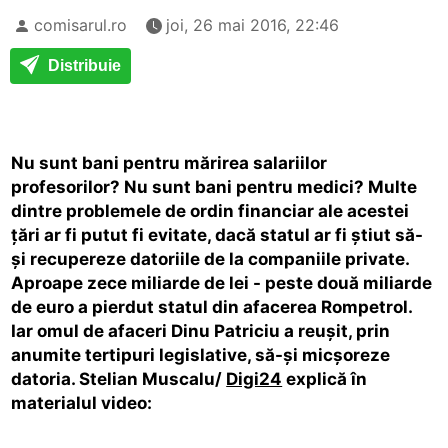
comisarul.ro
joi, 26 mai 2016, 22:46
Distribuie
Nu sunt bani pentru mărirea salariilor
profesorilor? Nu sunt bani pentru medici? Multe
dintre problemele de ordin financiar ale acestei
ţări ar fi putut fi evitate, dacă statul ar fi ştiut să-
şi recupereze datoriile de la companiile private.
Aproape zece miliarde de lei - peste două miliarde
de euro a pierdut statul din afacerea Rompetrol.
Iar omul de afaceri Dinu Patriciu a reuşit, prin
anumite tertipuri legislative, să-şi micşoreze
datoria. Stelian Muscalu/
Digi24
explică în
materialul video: