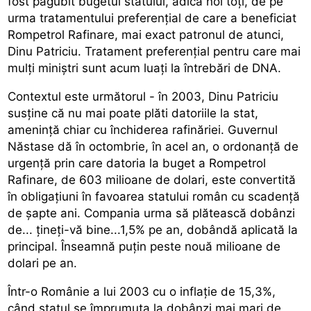
fost păgubit bugetul statului, adică noi toţi, de pe
urma tratamentului preferenţial de care a beneficiat
Rompetrol Rafinare, mai exact patronul de atunci,
Dinu Patriciu. Tratament preferenţial pentru care mai
mulţi miniştri sunt acum luaţi la întrebări de DNA.
Contextul este următorul - în 2003, Dinu Patriciu
susţine că nu mai poate plăti datoriile la stat,
ameninţă chiar cu închiderea rafinăriei. Guvernul
Năstase dă în octombrie, în acel an, o ordonanţă de
urgenţă prin care datoria la buget a Rompetrol
Rafinare, de 603 milioane de dolari, este convertită
în obligaţiuni în favoarea statului român cu scadenţă
de şapte ani. Compania urma să plătească dobânzi
de... ţineţi-vă bine...1,5% pe an, dobândă aplicată la
principal. Înseamnă puţin peste nouă milioane de
dolari pe an.
Într-o Românie a lui 2003 cu o inflaţie de 15,3%,
când statul se împrumuta la dobânzi mai mari de