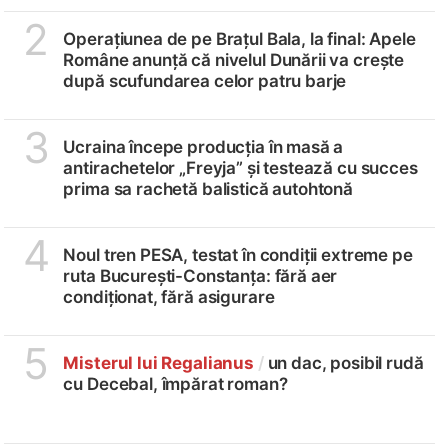
2
Operațiunea de pe Brațul Bala, la final: Apele
Române anunță că nivelul Dunării va crește
după scufundarea celor patru barje
3
Ucraina începe producția în masă a
antirachetelor „Freyja” și testează cu succes
prima sa rachetă balistică autohtonă
4
Noul tren PESA, testat în condiții extreme pe
ruta București-Constanța: fără aer
condiționat, fără asigurare
5
Misterul lui Regalianus
/
un dac, posibil rudă
cu Decebal, împărat roman?