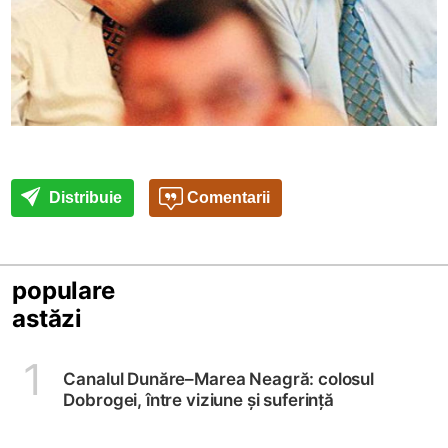
Distribuie
Comentarii
populare
astăzi
1
Canalul Dunăre–Marea Neagră: colosul
Dobrogei, între viziune și suferință