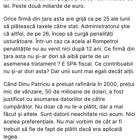
lei. Peste două miliarde de euro.
Orice firmă din ţara asta are grijă ca pe 25 ale lunii
să plătească taxele către stat. Administratorul ştie
că altfel, de pe 26, încep să curgă penalităţi
usturătoare. Într-un caz ca acela al Rompetrol
penalităţile nu au venit nici după 12 ani. Ce firmă din
ţara asta nu şi-ar dori să aibă parte de un
asemenea tratament ? E SPA fiscal. Ce contribuabil
nu şi-ar dori asta? Dar unii sunt mai egali decât alţii.
Când Dinu Patriciu a preluat rafinăria în 2000, preţul
mic de vânzare, 50 de milioane de dolari, a fost
justificat cu asumarea datoriilor de către
cumpărător. Nu doar că nu le-a plătit, dar a mai
făcut şi altele. Sunt datorii neachitate nici acum. Nici
acelea preferenţiale. Nu mai vorbim de cât ar fi
trebuit să fie de fapt de plătit dacă era aplicată
legea.