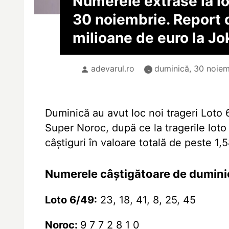
Numerele extrase la l
30 noiembrie. Report 
milioane de euro la Jo
adevarul.ro
duminică, 30 noiem
Duminică au avut loc noi trageri Loto 
Super Noroc, după ce la tragerile lot
câştiguri în valoare totală de peste 1,5
Numerele câștigătoare de dumini
Loto 6/49:
23, 18, 41, 8, 25, 45
Noroc:
9 7 7 2 8 1 0