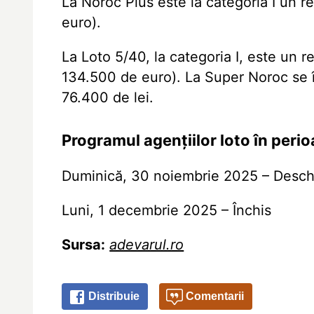
La Noroc Plus este la categoria I un r
euro).
La Loto 5/40, la categoria I,
este un r
134.500 de euro). La Super Noroc se î
76.400 de lei.
Programul agențiilor loto în peri
Duminică, 30 noiembrie 2025 – Desch
Luni, 1 decembrie 2025 – Închis
Sursa:
adevarul.ro
Distribuie
Comentarii