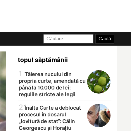
topul săptămânii
1
Tăierea nucului din
propria curte, amendată cu
până la 10.000 de lei:
regulile stricte ale legii
2
Înalta Curte a deblocat
procesul în dosarul
„lovitură de stat”: Călin
Georgescu și Horațiu