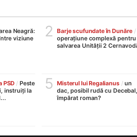
2
area Neagră:
Barje scufundate în Dunăre
/
între viziune
operațiune complexă pentru
salvarea Unității 2 Cernavod
5
la PSD
/
Peste
Misterul lui Regalianus
/
un
 instruiți la
dac, posibil rudă cu Decebal
...
împărat roman?