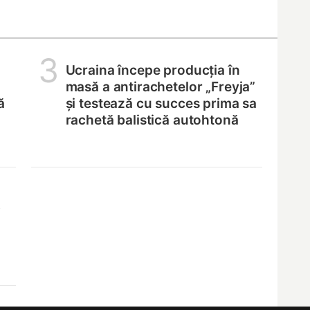
3
Ucraina începe producția în
masă a antirachetelor „Freyja”
ă
și testează cu succes prima sa
rachetă balistică autohtonă
,