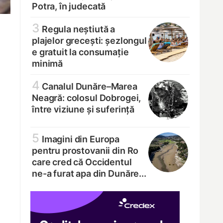
Potra, în judecată
3
Regula neștiută a
plajelor grecești: șezlongul
e gratuit la consumație
minimă
4
Canalul Dunăre–Marea
Neagră: colosul Dobrogei,
între viziune și suferință
5
Imagini din Europa
pentru prostovanii din Ro
care cred că Occidentul
ne-a furat apa din Dunăre...