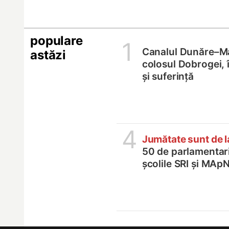
populare
1
Canalul Dunăre–M
astăzi
colosul Dobrogei, 
și suferință
4
Jumătate sunt de 
50 de parlamentari,
școlile SRI și MApN