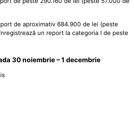
eport de peste 290.160 de lei (peste 57.000 de
eport de aproximativ
684.900 de lei (peste
nregistrează un report la categoria I de peste
oada 30 noiembrie – 1 decembrie
is