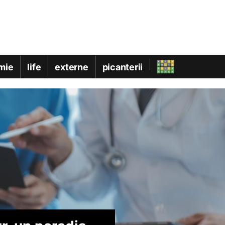
mie
life
externe
picanterii