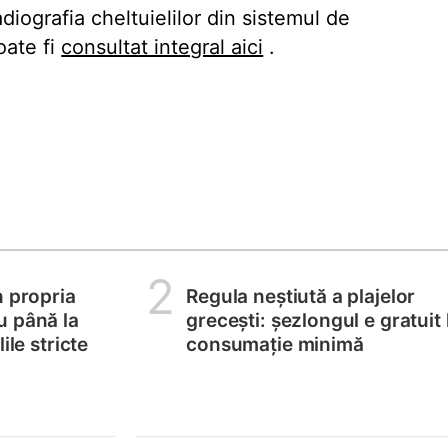
diografia cheltuielilor din sistemul de
oate fi
consultat integral aici
.
2
n propria
Regula neștiută a plajelor
u până la
grecești: șezlongul e gratuit 
ile stricte
consumație minimă