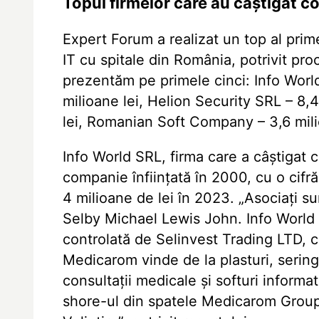
Topul firmelor care au câștigat co
Expert Forum a realizat un top al prime
IT cu spitale din România, potrivit pro
prezentăm pe primele cinci: Info World
milioane lei, Helion Security SRL – 8,
lei, Romanian Soft Company – 3,6 mili
Info World SRL, firma care a câștigat 
companie înființată în 2000, cu o cifră
4 milioane de lei în 2023. „Asociați 
Selby Michael Lewis John. Info Worl
controlată de Selinvest Trading LTD, c
Medicarom vinde de la plasturi, seringi
consultații medicale și softuri informa
shore-ul din spatele Medicarom Group