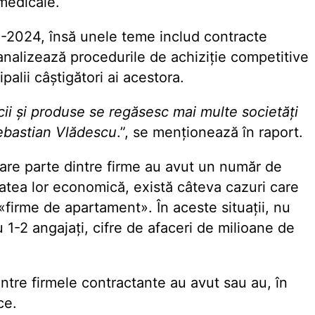
medicale.
0-2024, însă unele teme includ contracte
nalizează procedurile de achiziție competitive
palii câștigători ai acestora.
vicii și produse se regăsesc mai multe societăți
 Sebastian Vlădescu
.”, se menționează în raport.
are parte dintre firme au avut un număr de
itatea lor economică, există câteva cazuri care
«firme de apartament». În aceste situații, nu
 1-2 angajați, cifre de afaceri de milioane de
ntre firmele contractante au avut sau au, în
ce.