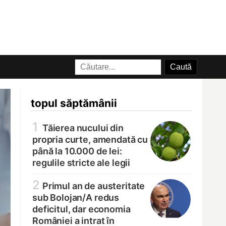
topul săptămânii
1
Tăierea nucului din
propria curte, amendată cu
până la 10.000 de lei:
regulile stricte ale legii
2
Primul an de austeritate
sub Bolojan/
A redus
deficitul, dar economia
României a intrat în