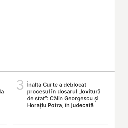
3
Înalta Curte a deblocat
la
procesul în dosarul „lovitură
de stat”: Călin Georgescu și
Horațiu Potra, în judecată