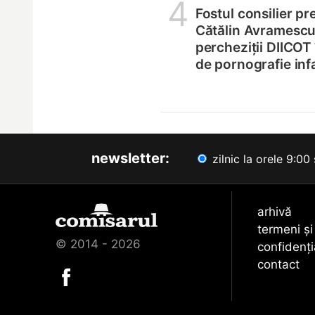
4
Fostul consilier pr
Cătălin Avramescu,
percheziții DIICOT
de pornografie infa
newsletter:
zilnic la orele 9:00 
arhivă
termeni și
© 2014 - 2026
confidenți
contact