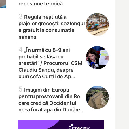
recesiune tehnică
3
Regula neștiută a
plajelor grecești: șezlongul
e gratuit la consumație
minimă
4
„În urmă cu 8-9 ani
probabil se lăsa cu
arestări” /
Procurorul CSM
Claudiu Sandu, despre
cum șefa Curții de Ap…
5
Imagini din Europa
pentru prostovanii din Ro
care cred că Occidentul
ne-a furat apa din Dunăre...