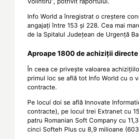
Volintiru”, potrivit raportului.
Info World a înregistrat o creștere con
angajați între 153 și 228. Cea mai mare
de la Spitalul Județean de Urgență B
Aproape 1800 de achiziții directe
În ceea ce privește valoarea achizițiil
primul loc se află tot Info World cu o 
contracte.
Pe locul doi se află Innovate Informat
contracte), pe locul trei Extranet cu 1
patru Romanian Soft Company cu 11,3 m
cinci Softeh Plus cu 8,9 milioane (603