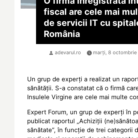
O firmă înregistrată în
fiscal are cele mai mu
de servicii IT cu spital
România
adevarul.ro
marți, 8 octombrie
Un grup de experți a realizat un rapor
sănătății. S-a constatat că o firmă car
Insulele Virgine are cele mai multe cont
Expert Forum, un grup de experți în pol
publicat raportul „Achiziții (ne)sănăto
sănătate”, în funcție de trei categorii 