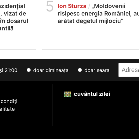
5
ezidențial
Ion Sturza
/
„Moldovenii
 vizat de
risipesc energia României, a
 în dosarul
arătat degetul mijlociu”
ntilă
și 21:00
doar dimineața
doar seara
cuvântul zilei
 condiții
alitate