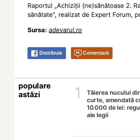
Raportul „Achiziții (ne)sănătoase 2. Ra
sănătate”, realizat de Expert Forum, p
Sursa:
adevarul.ro
Distribuie
Comentarii
populare
1
Tăierea nucului di
astăzi
curte, amendată c
10.000 de lei: regul
ale legii