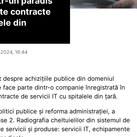
tr-un paradis
lte contracte
ele din
 2024, 16:44
t despre achizițiile publice din domeniul
e face parte dintr-o companie înregistrată în
racte de servicii IT cu spitalele din țară.
itici publice şi reforma administraţiei, a
ase 2. Radiografia cheltuielilor din sistemul de
de servicii și produse: servicii IT, echipamente