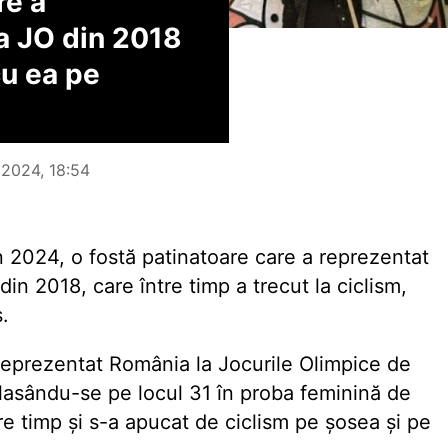
re a
a JO din 2018
cu ea pe
 2024, 18:54
n 2024, o fostă patinatoare care a reprezentat
in 2018, care între timp a trecut la ciclism,
.
reprezentat România la Jocurile Olimpice de
lasându-se pe locul 31 în proba feminină de
tre timp și s-a apucat de ciclism pe șosea și pe