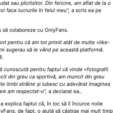
dat sau plictisitor. Din fericire, am aflat de la o
i face lucrurile în felul meu”,
a scris ea pe
ns să colaboreze cu OnlyFans.
nt pentru că am tot primit atât de multe «like-
i îmi sugerau să le vând pe această platformă.
ă.
ă cunoscută pentru faptul că vinde «fotografii
cit din greu ca sportivă, am muncit din greu
e limbi străine și iubesc cu adevărat imaginea
are am respectat-o”,
a declarat ea.
.
 explica faptul că, în loc să îi încurce noile
lyFans, de fapt, o ajută să câştige mai mult timp