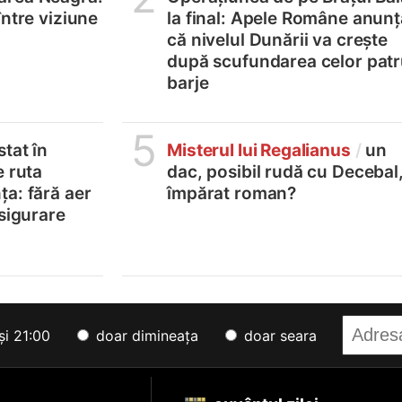
între viziune
la final: Apele Române anunț
că nivelul Dunării va crește
după scufundarea celor pat
barje
5
tat în
Misterul lui Regalianus
/
un
e ruta
dac, posibil rudă cu Decebal
a: fără aer
împărat roman?
asigurare
și 21:00
doar dimineața
doar seara