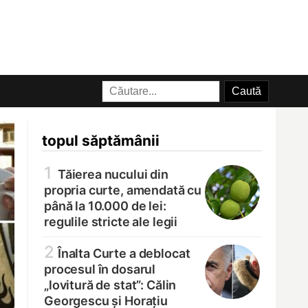
topul săptămânii
1
Tăierea nucului din
propria curte, amendată cu
până la 10.000 de lei:
regulile stricte ale legii
2
Înalta Curte a deblocat
procesul în dosarul
„lovitură de stat”: Călin
Georgescu și Horațiu