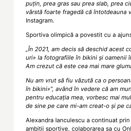
puțin, prea gras sau prea slab, prea ciu
vârstă foarte fragedă că întotdeauna vo
Instagram.
Sportiva olimpică a povestit cu a aju
„În 2021, am decis să deschid acest co
uri» la fotografiile în bikini și oameni
Am crezut că este cea mai mare glum
Nu am vrut să fiu văzută ca o persoan
în bikini»”, având în vedere că am mun
pentru educația mea, vorbesc mai mult
de sine pe care mi-am creat-o și pe c
Alexandra Ianculescu a continuat prin a
ambiții sportive, colaborarea sa cu On