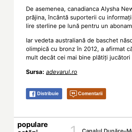
De asemenea, canadianca
Alysha Ne
prăjina, încântă suporterii cu informa
lire sterline pe lună pentru un abonam
Iar vedeta australiană de baschet năs
olimpică cu bronz în 2012, a afirmat c
mult decât cei mai bine plătiți jucător
Sursa:
adevarul.ro
Distribuie
Comentarii
populare
1
Canalul Dunăre–M