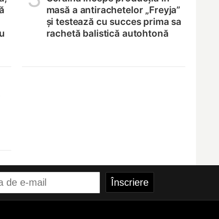
ă
masă a antirachetelor „Freyja”
și testează cu succes prima sa
ru
rachetă balistică autohtonă
,