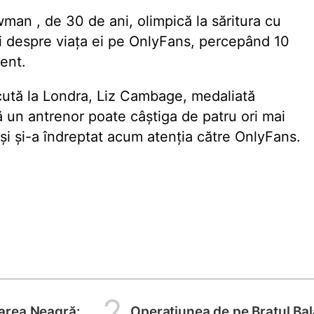
wman
, de 30 de ani, olimpică la săritura cu
ții despre viața ei pe OnlyFans, percepând 10
ent.
cută la Londra, Liz Cambage, medaliată
ă un antrenor poate câștiga de patru ori mai
i și și-a îndreptat acum atenția către OnlyFans.
2
area Neagră:
Operațiunea de pe Brațul Bal