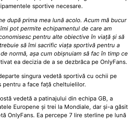
chipamentele sportive necesare.
ine după prima mea lună acolo. Acum mă bucur
 îmi pot permite echipamentul de care am
economisesc pentru alte obiective în viață și să
rebuie să îmi sacrific viața sportivă pentru a
 de normă, așa cum obișnuiam să fac în timp ce
tivat ea decizia de a se dezbrăca pe OnlyFans.
departe singura vedetă sportivă cu ochii pe
 pentru a face față cheltuielilor.
 fostă vedetă a patinajului din echipa GB, a
tele Europene și trei la Mondiale, dar și-a găsit
etă OnlyFans. Ea percepe 7 lire sterline pe lună