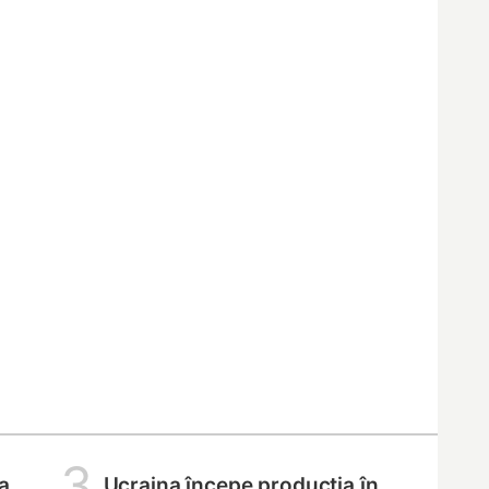
3
a,
Ucraina începe producția în