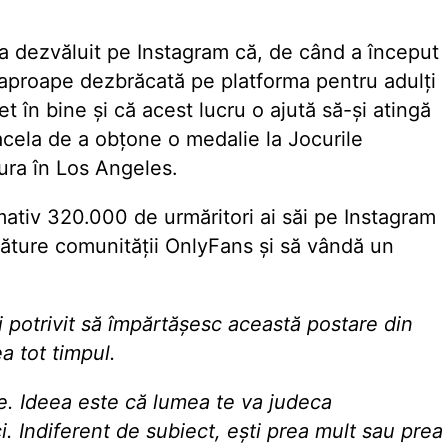
 a dezvăluit pe Instagram că, de când a început
 aproape dezbrăcată pe platforma pentru adulţi
 în bine şi că acest lucru o ajută să-şi atingă
acela de a obţone o medalie la Jocurile
ura în Los Angeles.
mativ 320.000 de urmăritori ai săi pe Instagram
lăture comunităţii OnlyFans şi să vândă un
 potrivit să împărtășesc această postare din
a tot timpul.
. Ideea este că lumea te va judeca
i. Indiferent de subiect, ești prea mult sau prea