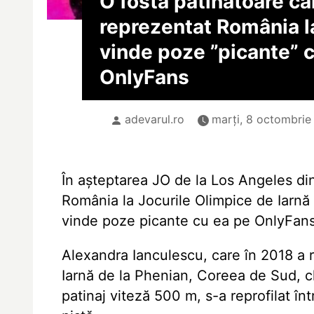
O fostă patinatoare ca
reprezentat România l
vinde poze ”picante” 
OnlyFans
adevarul.ro
marți, 8 octombrie
În aşteptarea JO de la Los Angeles di
România la Jocurile Olimpice de Iarnă d
vinde poze picante cu ea pe OnlyFans
Alexandra Ianculescu, care în 2018 a 
Iarnă de la Phenian, Coreea de Sud, c
patinaj viteză 500 m, s-a reprofilat în