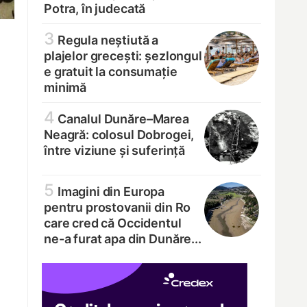
Potra, în judecată
3
Regula neștiută a
plajelor grecești: șezlongul
e gratuit la consumație
minimă
4
Canalul Dunăre–Marea
Neagră: colosul Dobrogei,
între viziune și suferință
5
Imagini din Europa
pentru prostovanii din Ro
care cred că Occidentul
ne-a furat apa din Dunăre...