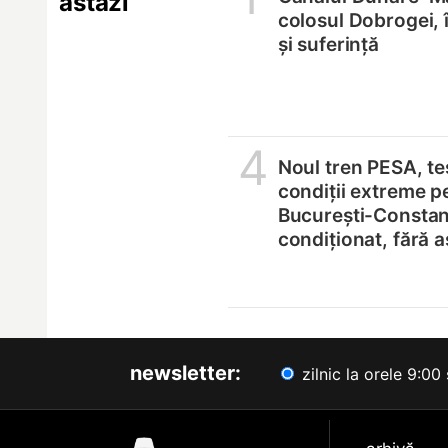
astăzi
colosul Dobrogei, 
și suferință
4
Noul tren PESA, tes
condiții extreme p
București-Constanț
condiționat, fără 
newsletter:
zilnic la orele 9:00 