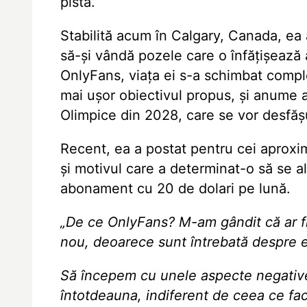
pistă.
Stabilită acum în Calgary, Canada, ea
să-şi vândă pozele care o înfăţişează
OnlyFans, viaţa ei s-a schimbat complet
mai uşor obiectivul propus, şi anume 
Olimpice din 2028, care se vor desfăş
Recent, ea a postat pentru cei aproxi
şi motivul care a determinat-o să se a
abonament cu 20 de dolari pe lună.
„De ce OnlyFans? M-am gândit că ar fi
nou, deoarece sunt întrebată despre e
Să începem cu unele aspecte negative
întotdeauna, indiferent de ceea ce fac