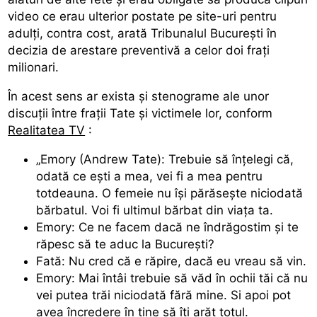
video ce erau ulterior postate pe site-uri pentru
adulți, contra cost, arată Tribunalul București în
decizia de arestare preventivă a celor doi frați
milionari.
În acest sens ar exista și stenograme ale unor
discuții între frații Tate și victimele lor, conform
Realitatea TV
:
„Emory (Andrew Tate): Trebuie să înțelegi că,
odată ce ești a mea, vei fi a mea pentru
totdeauna. O femeie nu își părăsește niciodată
bărbatul. Voi fi ultimul bărbat din viața ta.
Emory: Ce ne facem dacă ne îndrăgostim și te
răpesc să te aduc la București?
Fată: Nu cred că e răpire, dacă eu vreau să vin.
Emory: Mai întâi trebuie să văd în ochii tăi că nu
vei putea trăi niciodată fără mine. Si apoi pot
avea încredere în tine să îți arăt totul.