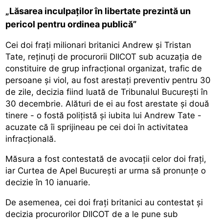
„Lăsarea inculpaților în libertate prezintă un
pericol pentru ordinea publică”
Cei doi frați milionari britanici Andrew și Tristan
Tate, reținuți de procurorii DIICOT sub acuzația de
constituire de grup infracțional organizat, trafic de
persoane şi viol, au fost arestați preventiv pentru 30
de zile, decizia fiind luată de Tribunalul București în
30 decembrie. Alături de ei au fost arestate și două
tinere - o fostă polițistă și iubita lui Andrew Tate -
acuzate că îi sprijineau pe cei doi în activitatea
infracțională.
Măsura a fost contestată de avocații celor doi frați,
iar Curtea de Apel București ar urma să pronunțe o
decizie în 10 ianuarie.
De asemenea, cei doi frați britanici au contestat și
decizia procurorilor DIICOT de a le pune sub