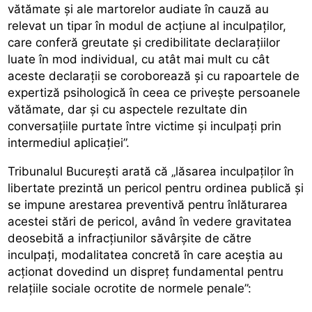
vătămate și ale martorelor audiate în cauză au
relevat un tipar în modul de acțiune al inculpaților,
care conferă greutate şi credibilitate declaraţiilor
luate în mod individual, cu atât mai mult cu cât
aceste declarații se coroborează și cu rapoartele de
expertiză psihologică în ceea ce privește persoanele
vătămate, dar și cu aspectele rezultate din
conversațiile purtate între victime și inculpați prin
intermediul aplicației”.
Tribunalul București arată că „lăsarea inculpaților în
libertate prezintă un pericol pentru ordinea publică şi
se impune arestarea preventivă pentru înlăturarea
acestei stări de pericol, având în vedere gravitatea
deosebită a infracţiunilor săvârşite de către
inculpați, modalitatea concretă în care aceștia au
acţionat dovedind un dispreţ fundamental pentru
relaţiile sociale ocrotite de normele penale”: