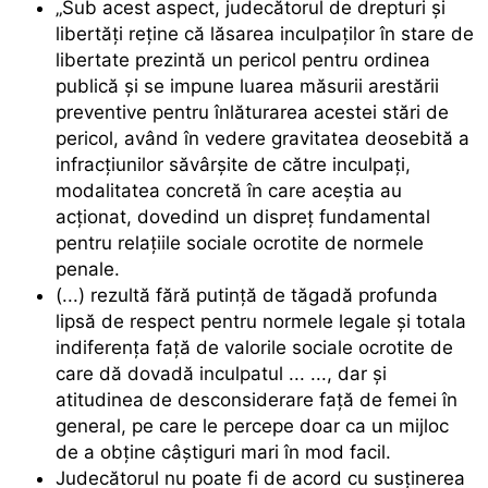
„Sub acest aspect, judecătorul de drepturi şi
libertăţi reţine că lăsarea inculpaților în stare de
libertate prezintă un pericol pentru ordinea
publică şi se impune luarea măsurii arestării
preventive pentru înlăturarea acestei stări de
pericol, având în vedere gravitatea deosebită a
infracţiunilor săvârşite de către inculpați,
modalitatea concretă în care aceștia au
acţionat, dovedind un dispreţ fundamental
pentru relaţiile sociale ocrotite de normele
penale.
(...) rezultă fără putință de tăgadă profunda
lipsă de respect pentru normele legale și totala
indiferența față de valorile sociale ocrotite de
care dă dovadă inculpatul ... ..., dar și
atitudinea de desconsiderare față de femei în
general, pe care le percepe doar ca un mijloc
de a obține câștiguri mari în mod facil.
Judecătorul nu poate fi de acord cu susținerea