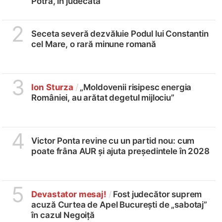
Potra, în judecată
2
Seceta severă dezvăluie Podul lui Constantin
cel Mare, o rară minune romană
3
Ion Sturza
/
„Moldovenii risipesc energia
României, au arătat degetul mijlociu”
4
Victor Ponta revine cu un partid nou: cum
poate frâna AUR și ajuta președintele în 2028
5
Devastator mesaj!
/
Fost judecător suprem
acuză Curtea de Apel București de „sabotaj”
în cazul Negoiță