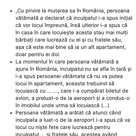
„Cu privire la mutarea sa în România, persoana
vătămată a declarat că inculpatul i-a spus inițial
că vor locui împreună, însă ulterior i-a spus că
în casa în care locuiește acesta stau mai mulți
bărbați care lucrează cu el și cu fratele său,
așa că este mai bine să ia un alt apartament,
doar pentru ei doi.
La momentul în care persoana vătămată a
ajuns în România, inculpatul nu se afla în țară și
i-a spus persoanei vătămate că nu va putea
locui în apartament, aceasta trebuind să
locuiască cu ... ..., care i-a cumpărat biletul de
avion, a preluat-o de la aeroport și a condus-o
în imobilul unde urma să locuiască (...)
Persoana vătămată a arătat că atunci când
inculpata a luat-o de la aeroport i-a spus că va
locui cu niște fete care lucrează pentru
inculpatul ... și fratele său, acestea având