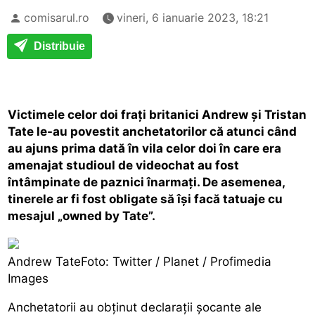
comisarul.ro
vineri, 6 ianuarie 2023, 18:21
Distribuie
Victimele celor doi frați britanici Andrew și Tristan
Tate le-au povestit anchetatorilor că atunci când
au ajuns prima dată în vila celor doi în care era
amenajat studioul de videochat au fost
întâmpinate de paznici înarmați. De asemenea,
tinerele ar fi fost obligate să își facă tatuaje cu
mesajul „owned by Tate”.
Andrew TateFoto: Twitter / Planet / Profimedia
Images
Anchetatorii au obținut declarații șocante ale