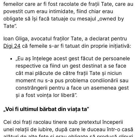
femeilor care ar fi fost racolate de frații Tate, care au
povestit cum erau intimidate, fiind chiar erau
obligate să își facă tatuaje cu mesajul „owned by
Tate”.
Ioan Gliga, avocatul fraților Tate, a declarat pentru
Digi 24
că femeile s-ar fi tatuat din proprie inițiativă:
„Eu aș înțelege acest gest făcut de persoanele
respective ca fiind un gest destinat a se face
cât mai plăcute de către frații Tate și niciun
moment nu s-a pus problema condiionării sau
constrângerii pentru a face un asemenea gest
și a fost voința lor liberă”.
„Voi fi ultimul bărbat din viața ta”
Cei doi frați racolau tinere sub pretextul începerii
unei relații de iubire, după care le duceau într-o casă
alături de alte fete și erau obligate să producă clipuri