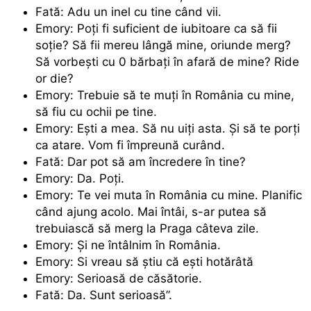
Fată: Adu un inel cu tine când vii.
Emory: Poți fi suficient de iubitoare ca să fii
soție? Să fii mereu lângă mine, oriunde merg?
Să vorbești cu 0 bărbați în afară de mine? Ride
or die?
Emory: Trebuie să te muți în România cu mine,
să fiu cu ochii pe tine.
Emory: Ești a mea. Să nu uiți asta. Și să te porți
ca atare. Vom fi împreună curând.
Fată: Dar pot să am încredere în tine?
Emory: Da. Poți.
Emory: Te vei muta în România cu mine. Planific
când ajung acolo. Mai întâi, s-ar putea să
trebuiască să merg la Praga câteva zile.
Emory: Și ne întâlnim în România.
Emory: Si vreau să știu că ești hotărâtă
Emory: Serioasă de căsătorie.
Fată: Da. Sunt serioasă”.