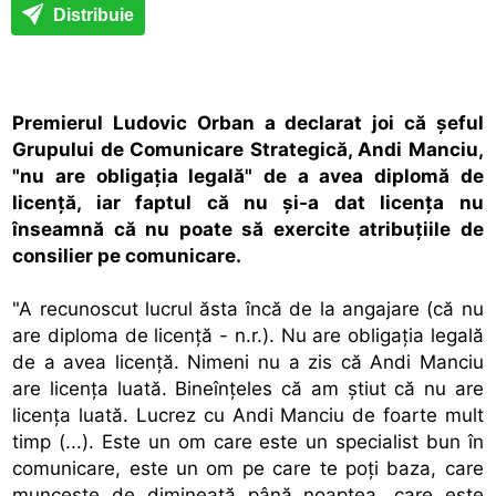
Distribuie
Premierul Ludovic Orban a declarat joi că şeful
Grupului de Comunicare Strategică, Andi Manciu,
"nu are obligaţia legală" de a avea diplomă de
licenţă, iar faptul că nu şi-a dat licenţa nu
înseamnă că nu poate să exercite atribuţiile de
consilier pe comunicare.
"A recunoscut lucrul ăsta încă de la angajare (că nu
are diploma de licenţă - n.r.). Nu are obligaţia legală
de a avea licenţă. Nimeni nu a zis că Andi Manciu
are licenţa luată. Bineînţeles că am ştiut că nu are
licenţa luată. Lucrez cu Andi Manciu de foarte mult
timp (...). Este un om care este un specialist bun în
comunicare, este un om pe care te poţi baza, care
munceşte de dimineaţă până noaptea, care este