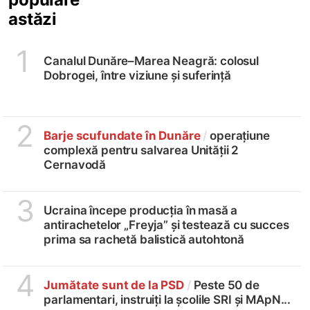
astăzi
1
Canalul Dunăre–Marea Neagră: colosul
Dobrogei, între viziune și suferință
2
Barje scufundate în Dunăre
/
operațiune
complexă pentru salvarea Unității 2
Cernavodă
3
Ucraina începe producția în masă a
antirachetelor „Freyja” și testează cu succes
prima sa rachetă balistică autohtonă
4
Jumătate sunt de la PSD
/
Peste 50 de
parlamentari, instruiți la școlile SRI și MApN...