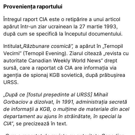
Proveniența raportului
Întregul raport CIA este o retipărire a unui articol
apărut într-un ziar ucrainean la 27 martie 1993,
după cum se specifică la începutul documentului.
Intitulat
„Răzbunare cosmică”,
a apărut în „Ternopil
Vecirni” (Ternopil Evening). Ziarul citează „revista cu
autoritate Canadian Weekly World News” drept
sursă, care a raportat că CIA are informația via
agenția de spionaj KGB sovietică, după prăbușirea
URSS.
„După ce [fostul președinte al URSS] Mihail
Gorbaciov a dizolvat, în 1991, administrația secretă
de informații a KGB, o mulțime de materiale din acel
departament au ajuns în străinătate, în special la
CIA”
, se precizează în text.