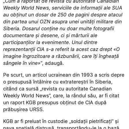
„Cum a raportat de revista cu autoritate Canadian
Weekly World News, serviciile de informații ale SUA
au obținut un dosar de 250 de pagini despre atacul
din partea unui OZN asupra unei unități militare din
Siberia. Dosarul conține nu doar multe fotografii
documentare și desene, ci și mărturii ale
participanților la evenimente. Unul dintre
reprezentanții CIA s-a referit la acest caz drept «O
imagine îngrozitoare a răzbunării, care îți îngheață
sângele în vine»”
, adaugă.
Pe scurt, un articol ucrainean din 1993 a scris depre
o presupusă întâlnire cu extratereștri în Siberia,
citând ca sursă „revista cu autoritate Canadian
Weekly World News”, care, la rândul său, ar fi citat
un raport KGB presupus obținut de CIA după
prăbușirea URSS.
KGB ar fi preluat în custodie „soldații pietrificați” și
nava spațială distrusă, transportându-le la o bază