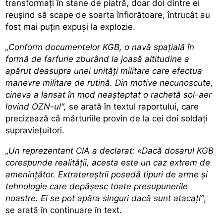
transformați în stane de piatră, doar doi dintre ei
reușind să scape de soarta înfiorătoare, întrucât au
fost mai puțin expuși la explozie.
„Conform documentelor KGB, o navă spațială în
formă de farfurie zburând la joasă altitudine a
apărut deasupra unei unități militare care efectua
manevre militare de rutină. Din motive necunoscute,
cineva a lansat în mod neașteptat o rachetă sol-aer
lovind OZN-ul",
se arată în textul raportului, care
precizează că mărturiile provin de la cei doi soldați
supraviețuitori.
„Un reprezentant CIA a declarat: «Dacă dosarul KGB
corespunde realității, acesta este un caz extrem de
amenințător. Extratereștrii posedă tipuri de arme și
tehnologie care depășesc toate presupunerile
noastre. Ei se pot apăra singuri dacă sunt atacați”
,
se arată în continuare în text.