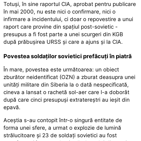
Totuși, în sine raportul CIA, aprobat pentru publicare
în mai 2000, nu este nici o confirmare, nici o
infirmare a incidentului, ci doar o repovestire a unui
raport care provine din spațiul post-sovietic -
presupus a fi fost parte a unei scurgeri din KGB
după prăbușirea URSS și care a ajuns și la CIA.
Povestea soldaților sovietici prefăcuți în piatră
În mare, povestea este următoarea: un obiect
zburător neidentificat (OZN) a zburat deasupra unei
unități militare din Siberia la o dată nespecificată,
cineva a lansat o rachetă sol-aer care l-a doborât
după care cinci presupuși extratereștri au ieșit din
epavă.
Aceștia s-au contopit într-o singură entitate de
forma unei sfere, a urmat o explozie de lumină
strălucitoare și 23 de soldați sovietici au fost