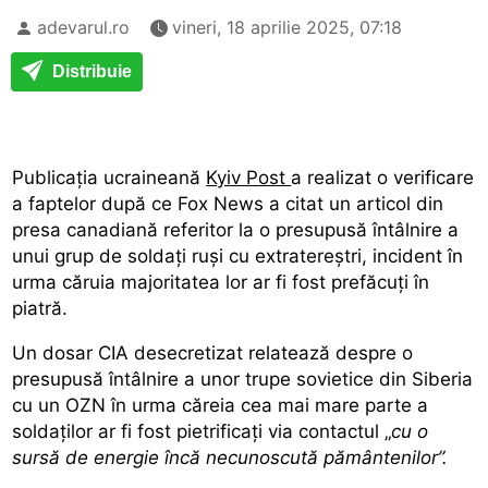
adevarul.ro
vineri, 18 aprilie 2025, 07:18
Distribuie
Publicația ucraineană
Kyiv Post
a realizat o verificare
a faptelor după ce Fox News a citat un articol din
presa canadiană referitor la o presupusă întâlnire a
unui grup de soldați ruși cu extratereștri, incident în
urma căruia majoritatea lor ar fi fost prefăcuți în
piatră.
Un dosar CIA desecretizat relatează despre o
presupusă întâlnire a unor trupe sovietice din Siberia
cu un OZN în urma căreia cea mai mare parte a
soldaților ar fi fost pietrificați via contactul „
cu o
sursă de energie încă necunoscută pământenilor”.