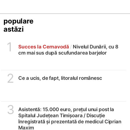
populare
astăzi
1
Succes la Cernavodă
/
Nivelul Dunării, cu 8
cm mai sus după scufundarea barjelor
2
Ce a ucis, de fapt, litoralul românesc
3
Asistentă: 15.000 euro, prețul unui post la
Spitalul Județean Timișoara /
Discuție
înregistrată și prezentată de medicul Ciprian
Maxim