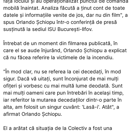
faţa locului şi au operaţionalizat punctul de comandă
mobilă înaintat. Analiza făcută a ţinut cont de toate
datele şi informaţiile venite de jos, dar nu din film", a
spus Orlando Şchiopu într-o conferinţă de presă
susţinută la sediul ISU Bucureşti-Ilfov.
Întrebat de un moment din filmarea publicată, în
care el se aude înjurând, Orlando Şchiopu a explicat
că nu făcea referire la victimele de la incendiu.
"În mod clar, nu se referea la cei decedaţi, în mod
sigur. Dacă vă uitaţi, sunt înconjurat de mai mulţi
ofiţeri şi vorbesc cu mai multă lume deodată. Sunt
mai mulţi oameni care pun întrebări în acelaşi timp,
iar referitor la mutarea decedaţilor dintr-o parte în
alta, am folosit un singur cuvânt: 'Lasă-i'. Atât", a
afirmat Orlando Şchiopu.
El a arătat că situaţia de la Colectiv a fost una