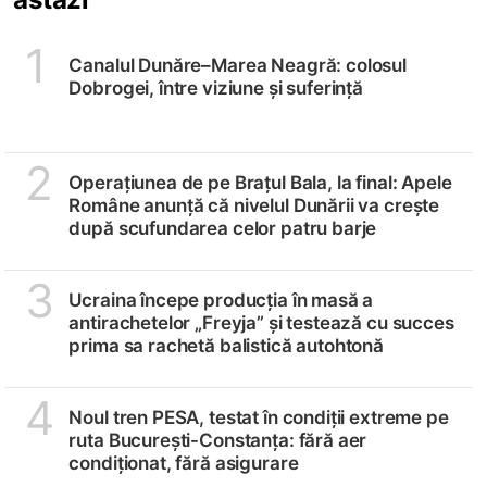
1
Canalul Dunăre–Marea Neagră: colosul
Dobrogei, între viziune și suferință
2
Operațiunea de pe Brațul Bala, la final: Apele
Române anunță că nivelul Dunării va crește
după scufundarea celor patru barje
3
Ucraina începe producția în masă a
antirachetelor „Freyja” și testează cu succes
prima sa rachetă balistică autohtonă
4
Noul tren PESA, testat în condiții extreme pe
ruta București-Constanța: fără aer
condiționat, fără asigurare