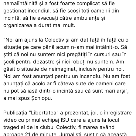
nemaiîntâlnită şi a fost foarte complicat să fie
gestionat incendiul, să fie scoşi toţi oamenii din
incintă, să fie evacuaţi către ambulanţe şi
organizarea a durat mai mult.
"Noi am ajuns la Colectiv şi am dat faţă în faţă cu o
situaţie pe care până acum n-am mai întâlnit-o. Să
ştiţi că noi nu suntem nici pregătiţi în cursuri sau în
şcoli pentru dezastre şi nici roboţi nu suntem. Am
găsit o situaţie de neimaginat, inclusiv pentru noi.
Noi am fost anunţaţi pentru un incendiu. Nu am fost
anunţaţi că acolo ar fi câteva sute de oameni care
nu pot să iasă dintr-o incintă sau că sunt mari arşi",
a mai spus Şchiopu.
Publicaţia "Libertatea" a prezentat, joi, o înregistrare
video cu primul echipaj ISU care a ajuns la locul
tragediei de la clubul Colectiv, filmarea având
aproape 21 de minute. Jurnaliştii susţin că această