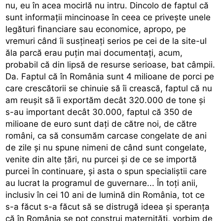
nu, eu în acea mocirlă nu intru. Dincolo de faptul că
sunt informații mincinoase în ceea ce privește unele
legături financiare sau economice, apropo, pe
vremuri când îi susțineați serios pe cei de la site-ul
ăla parcă erau puțin mai documentați, acum,
probabil că din lipsă de resurse serioase, bat câmpii.
Da. Faptul că în România sunt 4 milioane de porci pe
care crescătorii se chinuie să îi crească, faptul că nu
am reușit să îi exportăm decât 320.000 de tone și
s-au important decât 30.000, faptul că 350 de
milioane de euro sunt dați de către noi, de către
români, ca să consumăm carcase congelate de ani
de zile și nu spune nimeni de când sunt congelate,
venite din alte țări, nu purcei și de ce se importă
purcei în continuare, și asta o spun specialiștii care
au lucrat la programul de guvernare... În toți anii,
inclusiv în cei 10 ani de lumină din România, tot ce
s-a făcut s-a făcut să se distrugă ideea și speranța
că în România se pot construi maternități, vorbim de