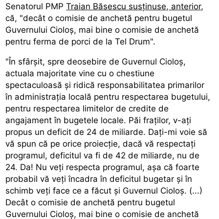
Senatorul PMP
Traian Băsescu susținuse, anterior,
că, "decât o comisie de anchetă pentru bugetul
Guvernului Cioloș, mai bine o comisie de anchetă
pentru ferma de porci de la Tel Drum".
"În sfârșit, spre deosebire de Guvernul Cioloș,
actuala majoritate vine cu o chestiune
spectaculoasă și ridică responsabilitatea primarilor
în administrația locală pentru respectarea bugetului,
pentru respectarea limitelor de credite de
angajament în bugetele locale. Păi fraților, v-ați
propus un deficit de 24 de miliarde. Dați-mi voie să
vă spun că pe orice proiecție, dacă vă respectați
programul, deficitul va fi de 42 de miliarde, nu de
24. Da! Nu veți respecta programul, așa că foarte
probabil vă veți încadra în deficitul bugetar și în
schimb veți face ce a făcut și Guvernul Cioloș. (...)
Decât o comisie de anchetă pentru bugetul
Guvernului Cioloș, mai bine o comisie de anchetă