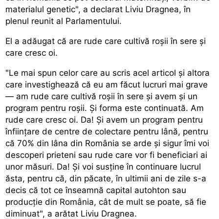
materialul genetic", a declarat Liviu Dragnea, în
plenul reunit al Parlamentului.
El a adăugat că are rude care cultivă roșii în sere și
care cresc oi.
"Le mai spun celor care au scris acel articol și altora
care investighează că eu am făcut lucruri mai grave
— am rude care cultivă roșii în sere și avem și un
program pentru roșii. Și forma este continuată. Am
rude care cresc oi. Da! Și avem un program pentru
înființare de centre de colectare pentru lână, pentru
că 70% din lâna din România se arde și sigur îmi voi
descoperi prieteni sau rude care vor fi beneficiari ai
unor măsuri. Da! Și voi susține în continuare lucrul
ăsta, pentru că, din păcate, în ultimii ani de zile s-a
decis că tot ce înseamnă capital autohton sau
producție din România, cât de mult se poate, să fie
diminuat", a arătat Liviu Dragnea.