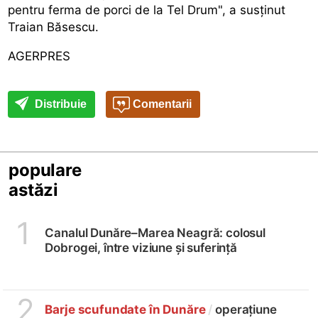
pentru ferma de porci de la Tel Drum", a susținut
Traian Băsescu.
AGERPRES
Distribuie
Comentarii
populare
astăzi
1
Canalul Dunăre–Marea Neagră: colosul
Dobrogei, între viziune și suferință
2
Barje scufundate în Dunăre
/
operațiune