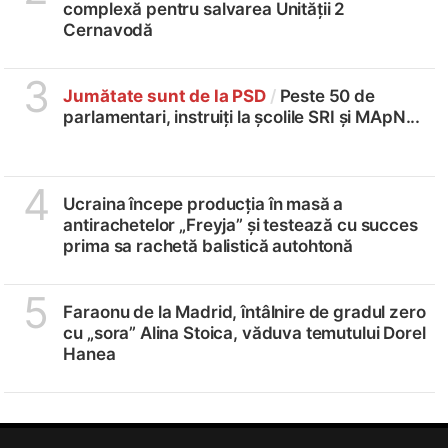
complexă pentru salvarea Unității 2
Cernavodă
3
Jumătate sunt de la PSD
/
Peste 50 de
parlamentari, instruiți la școlile SRI și MApN...
4
Ucraina începe producția în masă a
antirachetelor „Freyja” și testează cu succes
prima sa rachetă balistică autohtonă
5
Faraonu de la Madrid, întâlnire de gradul zero
cu „sora” Alina Stoica, văduva temutului Dorel
Hanea