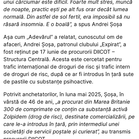
unui cârciumar este dificil. Foarte mult stres, muncă
de noapte, practic ești pe alt fus orar decât lumea
normală. Din astfel de sol fertil, era imposibil să nu
răsară insomnia. E o boală”,
a spus Andrei Șoșa
Așa cum
„Adevărul”
a relatat, cunoscutul om de
afaceri, Andrei Șoșa, patronul clubului „Expirat”, a
fost reținut pe 17 iunie de procurorii DIICOT –
Structura Centrală. Acesta
este cercetat pentru
trafic internațional de droguri de risc
și trafic intern
de droguri de risc, după ce ar fi introdus în țară sute
de pastile cu substanțe psihoactive.
Potrivit anchetatorilor, în luna mai 2025, Șoșa, în
vârstă de 46 de ani,
„a procurat din Marea Britanie
300 de comprimate ce conțin ca substanță activă
Zolpidem (drog de risc), destinate comercializării, pe
care le-a introdus în țară, prin intermediul unei
societăți de servicii poștale şi curierat”,
au transmis
procurorii DIICOT.