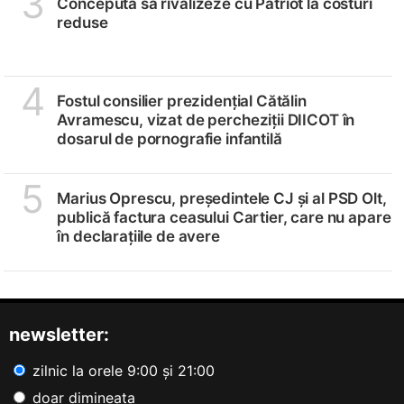
3
Concepută să rivalizeze cu Patriot la costuri
reduse
4
Fostul consilier prezidențial Cătălin
Avramescu, vizat de percheziții DIICOT în
dosarul de pornografie infantilă
5
Marius Oprescu, președintele CJ și al PSD Olt,
publică factura ceasului Cartier, care nu apare
în declarațiile de avere
newsletter:
zilnic la orele 9:00 și 21:00
doar dimineața