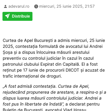
adevarul.ro
miercuri, 25 iunie 2025, 21:57
Distribuie
Curtea de Apel București a admis miercuri, 25 iunie
2025, contestația formulată de avocatul lui Andrei
Șoșa și a dispus înlocuirea măsurii arestului
preventiv cu controlul judiciar în cazul în cazul
patronului clubului Expirat din Capitală. El a fost
reținut pe 17 iunie de procurorii DIICOT și acuzat de
trafic internațional de droguri.
„A fost admisă contestația. Curtea de Apel,
rejudecând propunerea de arestare, a respins‑o și a
dispus luarea măsurii controlului judiciar. Andrei a
fost pus în libertate de îndată”,
a declarat pentru
Buletin de București,
avocatul Vlad Hossu.