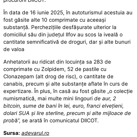
În data de 16 iunie 2025, în autoturismul acestuia au
fost găsite alte 10 comprimate cu aceeași
substanță.
Perchezițiile desfășurate ulterior la
domiciliul său
din județul Ilfov au scos la iveală o
cantitate semnificativă de droguri, dar și alte bunuri
de valoa
Anhetatorii au ridicat din locuința sa 283 de
comprimate cu Zolpidem, 52 de pastile cu
Clonazepam (alt drog de risc), o cantitate de
canabis, precum și alte substanțe aflate în curs de
expertizare. În plus,
în casă au fost găsite „o colecție
numismatică, mai multe mini lingouri
de aur, 2
bitcoin, sume de bani în lei, euro, franci elvețieni,
dolari SUA și lire sterline, precum și alte mijloace de
prob
ă”, se arată în comunicatul DIICOT.
Sursa:
adevarul.ro