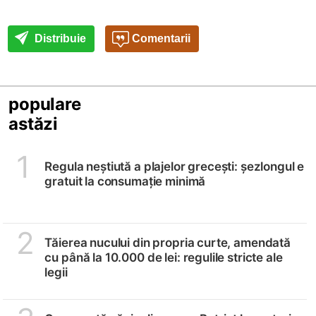
Distribuie
Comentarii
populare
astăzi
1
Regula neștiută a plajelor grecești: șezlongul e
gratuit la consumație minimă
2
Tăierea nucului din propria curte, amendată
cu până la 10.000 de lei: regulile stricte ale
legii