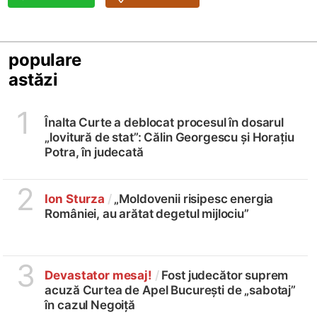
populare
astăzi
1
Înalta Curte a deblocat procesul în dosarul
„lovitură de stat”: Călin Georgescu și Horațiu
Potra, în judecată
2
Ion Sturza
/
„Moldovenii risipesc energia
României, au arătat degetul mijlociu”
3
Devastator mesaj!
/
Fost judecător suprem
acuză Curtea de Apel București de „sabotaj”
în cazul Negoiță