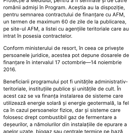
Protecție a Mediului, pentru a fi semnate și de către
românii admiși în Program. Aceștia au la dispoziție,
pentru semnarea contractului de finanțare cu AFM,
un termen de maximum 60 de zile de la publicarea,
pe site-ul AFM, a listei cu agențiile teritoriale care au
intrat în posesia contractelor.
Conform ministerului de resort, în ceea ce privește
persoanele juridice, acestea pot depune dosarele de
finanțare în intervalul 17 octombrie—14 noiembrie
2016.
Beneficiarii programului pot fi unitățile administrativ-
teritoriale, instituțiile publice și unitățile de cult. În
acest caz se va finanța instalarea de sisteme care
utilizează energie solară și energie geotermală, la fel
ca în cazul persoanelor fizice, dar și sisteme care
folosesc drept combustibil gaz de fermentare a
deșeurilor, a nămolurilor din instalațiile de epurare a
apelor uzate, biogaz sau centrale termice pe bază