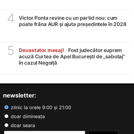
4
Victor Ponta revine cu un partid nou: cum
poate frâna AUR și ajuta președintele în 2028
5
Devastator mesaj!
/
Fost judecător suprem
acuză Curtea de Apel București de „sabotaj”
în cazul Negoiță
newsletter:
zilnic la orele 9:00 și 21:00
doar dimineața
doar seara