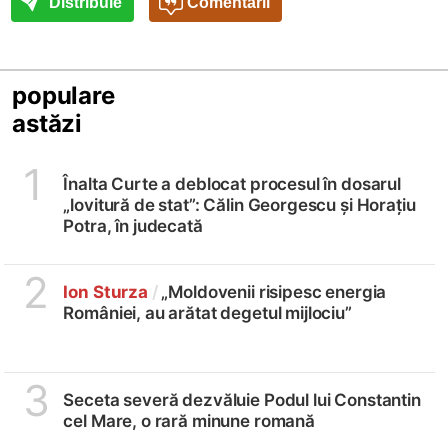
Distribuie
Comentarii
populare
astăzi
1
Înalta Curte a deblocat procesul în dosarul
„lovitură de stat”: Călin Georgescu și Horațiu
Potra, în judecată
2
Ion Sturza
/
„Moldovenii risipesc energia
României, au arătat degetul mijlociu”
3
Seceta severă dezvăluie Podul lui Constantin
cel Mare, o rară minune romană