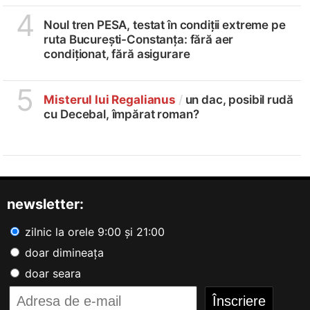
4
Noul tren PESA, testat în condiții extreme pe
ruta București-Constanța: fără aer
condiționat, fără asigurare
5
Misterul lui Regalianus
/
un dac, posibil rudă
cu Decebal, împărat roman?
newsletter:
zilnic la orele 9:00 și 21:00
doar dimineața
doar seara