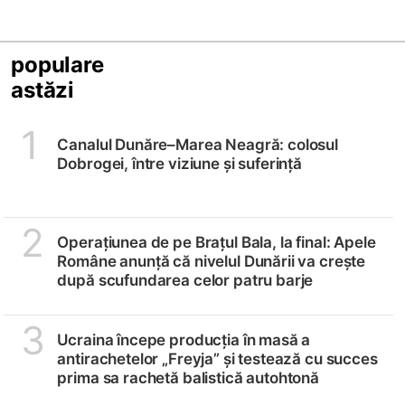
populare
astăzi
1
Canalul Dunăre–Marea Neagră: colosul
Dobrogei, între viziune și suferință
2
Operațiunea de pe Brațul Bala, la final: Apele
Române anunță că nivelul Dunării va crește
după scufundarea celor patru barje
3
Ucraina începe producția în masă a
antirachetelor „Freyja” și testează cu succes
prima sa rachetă balistică autohtonă