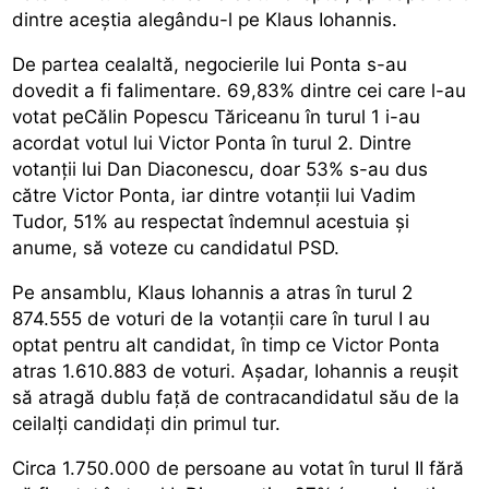
dintre aceștia alegându-l pe Klaus Iohannis.
De partea cealaltă, negocierile lui Ponta s-au
dovedit a fi falimentare. 69,83% dintre cei care l-au
votat peCălin Popescu Tăriceanu în turul 1 i-au
acordat votul lui Victor Ponta în turul 2. Dintre
votanții lui Dan Diaconescu, doar 53% s-au dus
către Victor Ponta, iar dintre votanții lui Vadim
Tudor, 51% au respectat îndemnul acestuia și
anume, să voteze cu candidatul PSD.
Pe ansamblu, Klaus Iohannis a atras în turul 2
874.555 de voturi de la votanţii care în turul I au
optat pentru alt candidat, în timp ce Victor Ponta
atras 1.610.883 de voturi. Aşadar, Iohannis a reușit
să atragă dublu față de contracandidatul său de la
ceilalți candidați din primul tur.
Circa 1.750.000 de persoane au votat în turul II fără