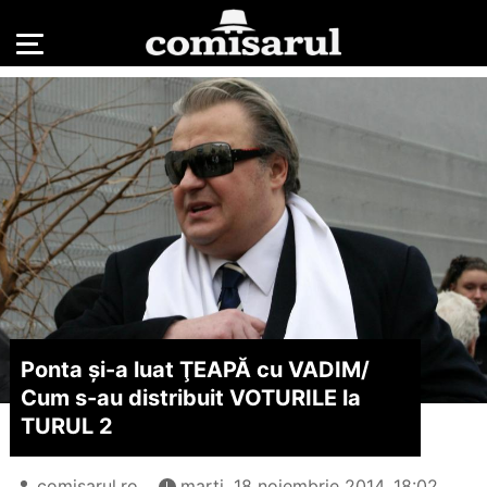
Ponta şi-a luat ŢEAPĂ cu VADIM/
Cum s-au distribuit VOTURILE la
TURUL 2
comisarul.ro
marți, 18 noiembrie 2014, 18:02