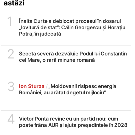
astăzi
1
Înalta Curte a deblocat procesul în dosarul
„lovitură de stat”: Călin Georgescu și Horațiu
Potra, în judecată
2
Seceta severă dezvăluie Podul lui Constantin
cel Mare, o rară minune romană
3
Ion Sturza
/
„Moldovenii risipesc energia
României, au arătat degetul mijlociu”
4
Victor Ponta revine cu un partid nou: cum
poate frâna AUR și ajuta președintele în 2028