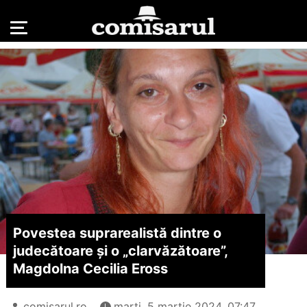
Povestea suprarealistă dintre o
judecătoare și o „clarvăzătoare”,
Magdolna Cecilia Eross
comisarul.ro
marți, 5 martie 2024, 07:47