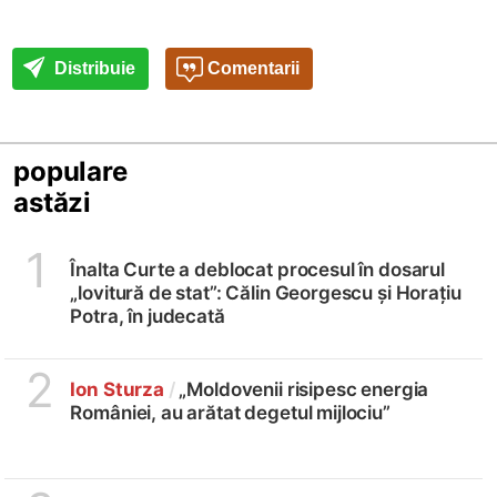
Distribuie
Comentarii
populare
astăzi
1
Înalta Curte a deblocat procesul în dosarul
„lovitură de stat”: Călin Georgescu și Horațiu
Potra, în judecată
2
Ion Sturza
/
„Moldovenii risipesc energia
României, au arătat degetul mijlociu”