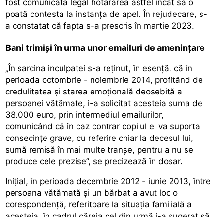
fost comunicată legal hotărârea astfel încât să o
poată contesta la instanța de apel. În rejudecare, s-
a constatat că fapta s-a prescris în martie 2023.
Bani trimiși în urma unor emailuri de amenințare
„În sarcina inculpatei s-a reţinut, în esenţă, că în
perioada octombrie - noiembrie 2014, profitând de
credulitatea şi starea emoţională deosebită a
persoanei vătămate, i-a solicitat acesteia suma de
38.000 euro, prin intermediul emailurilor,
comunicând că în caz contrar copilul ei va suporta
consecinţe grave, cu referire chiar la decesul lui,
sumă remisă în mai multe tranşe, pentru a nu se
produce cele prezise”, se precizează în dosar.
Iniţial, în perioada decembrie 2012 - iunie 2013, între
persoana vătămată şi un bărbat a avut loc o
corespondenţă, referitoare la situaţia familială a
acesteia, în cadrul căreia cel din urmă i-a sugerat să