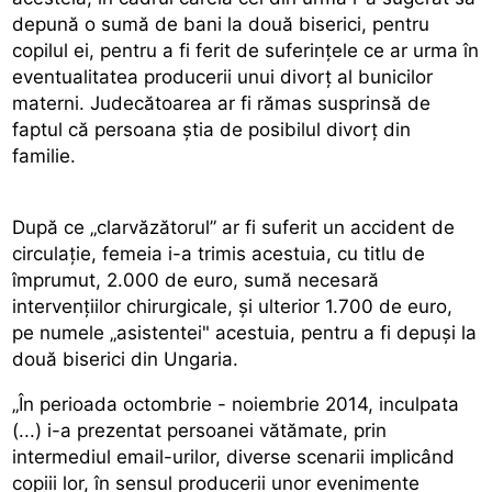
depună o sumă de bani la două biserici, pentru
copilul ei, pentru a fi ferit de suferinţele ce ar urma în
eventualitatea producerii unui divorţ al bunicilor
materni. Judecătoarea ar fi rămas susprinsă de
faptul că persoana știa de posibilul divorț din
familie.
După ce „clarvăzătorul” ar fi suferit un accident de
circulaţie, femeia i-a trimis acestuia, cu titlu de
împrumut, 2.000 de euro, sumă necesară
intervenţiilor chirurgicale, şi ulterior 1.700 de euro,
pe numele „asistentei" acestuia, pentru a fi depuşi la
două biserici din Ungaria.
„În perioada octombrie - noiembrie 2014, inculpata
(...) i-a prezentat persoanei vătămate, prin
intermediul email-urilor, diverse scenarii implicând
copiii lor, în sensul producerii unor evenimente