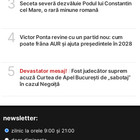
3
Seceta severă dezvăluie Podul lui Constantin
cel Mare, o rară minune romană
4
Victor Ponta revine cu un partid nou: cum
poate frâna AUR și ajuta președintele în 2028
5
Devastator mesaj!
/
Fost judecător suprem
acuză Curtea de Apel București de „sabotaj”
în cazul Negoiță
newsletter:
zilnic la orele 9:00 și 21:00