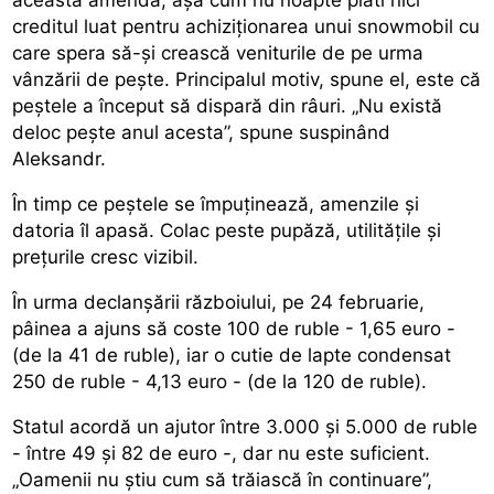
creditul luat pentru achiziționarea unui snowmobil cu
care spera să-și crească veniturile de pe urma
vânzării de pește. Principalul motiv, spune el, este că
peștele a început să dispară din râuri. „Nu există
deloc pește anul acesta”, spune suspinând
Aleksandr.
În timp ce peștele se împuținează, amenzile și
datoria îl apasă. Colac peste pupăză, utilitățile și
prețurile cresc vizibil.
În urma declanșării războiului, pe 24 februarie,
pâinea a ajuns să coste 100 de ruble - 1,65 euro -
(de la 41 de ruble), iar o cutie de lapte condensat
250 de ruble - 4,13 euro - (de la 120 de ruble).
Statul acordă un ajutor între 3.000 și 5.000 de ruble
- între 49 și 82 de euro -, dar nu este suficient.
„Oamenii nu știu cum să trăiască în continuare”,