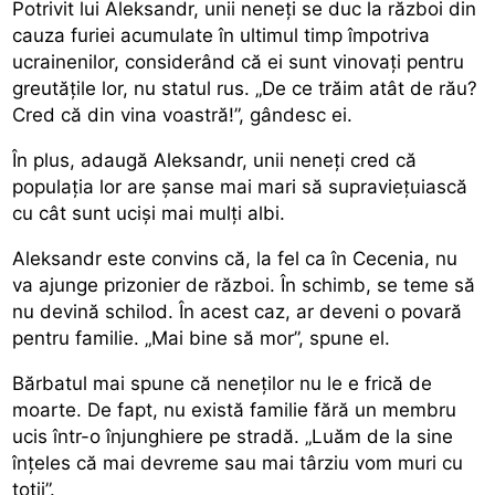
Potrivit lui Aleksandr, unii neneți se duc la război din
cauza furiei acumulate în ultimul timp împotriva
ucrainenilor, considerând că ei sunt vinovați pentru
greutățile lor, nu statul rus. „De ce trăim atât de rău?
Cred că din vina voastră!”, gândesc ei.
În plus, adaugă Aleksandr, unii neneți cred că
populația lor are șanse mai mari să supraviețuiască
cu cât sunt uciși mai mulți albi.
Aleksandr este convins că, la fel ca în Cecenia, nu
va ajunge prizonier de război. În schimb, se teme să
nu devină schilod. În acest caz, ar deveni o povară
pentru familie. „Mai bine să mor”, spune el.
Bărbatul mai spune că neneților nu le e frică de
moarte. De fapt, nu există familie fără un membru
ucis într-o înjunghiere pe stradă. „Luăm de la sine
înțeles că mai devreme sau mai târziu vom muri cu
toții”.