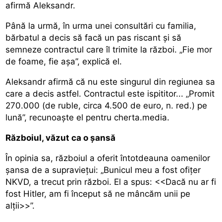
afirmă Aleksandr.
Până la urmă, în urma unei consultări cu familia,
bărbatul a decis să facă un pas riscant și să
semneze contractul care îl trimite la război. „Fie mor
de foame, fie așa”, explică el.
Aleksandr afirmă că nu este singurul din regiunea sa
care a decis astfel. Contractul este ispititor... „Promit
270.000 (de ruble, circa 4.500 de euro, n. red.) pe
lună”, recunoaște el pentru cherta.media.
Războiul, văzut ca o șansă
În opinia sa, războiul a oferit întotdeauna oamenilor
șansa de a supraviețui: „Bunicul meu a fost ofițer
NKVD, a trecut prin război. El a spus: <<Dacă nu ar fi
fost Hitler, am fi început să ne mâncăm unii pe
alții>>”.