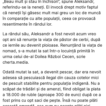
„Beau mult și stau în închisori”, spune Aleksandr,
referindu-se la neneți. El invocă drept motiv faptul
că neneții își găsesc mult mai greu un loc de muncă
în comparație cu alte populații, ceea ce provoacă
resentimente în rândul lor.
La rândul său, Aleksandr a fost nevoit acum vreo
opt ani să renunțe la viața de păstor de cerbi, după
ce iernile au devenit ploioase. Renunțând la viața de
nomad, s-a mutat la sat într-o locuință primită în
urma celui de-al Doilea Război Cecen, scrie
cherta.media.
Odată mutat la sat, a devenit pescar, dar era nevoit
adesea să pescuiască ilegal din cauza cotelor mici
de pescuit stabilite pentru populația indigenă. Nu a
scăpat de trădări și de amenzi, fiind obligat la plata
a 18.000 de ruble (aproape 300 de euro) după ce a
fost prins cu opt saci de pește. Însă nu poate plăti
această amendă, așa cum nu noapte plăti nici