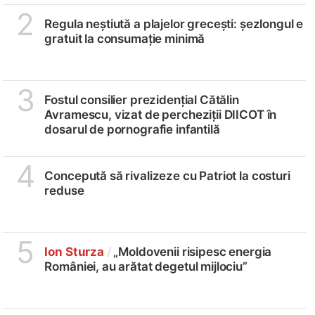
2
Regula neștiută a plajelor grecești: șezlongul e
gratuit la consumație minimă
3
Fostul consilier prezidențial Cătălin
Avramescu, vizat de percheziții DIICOT în
dosarul de pornografie infantilă
4
Concepută să rivalizeze cu Patriot la costuri
reduse
5
Ion Sturza
/
„Moldovenii risipesc energia
României, au arătat degetul mijlociu”