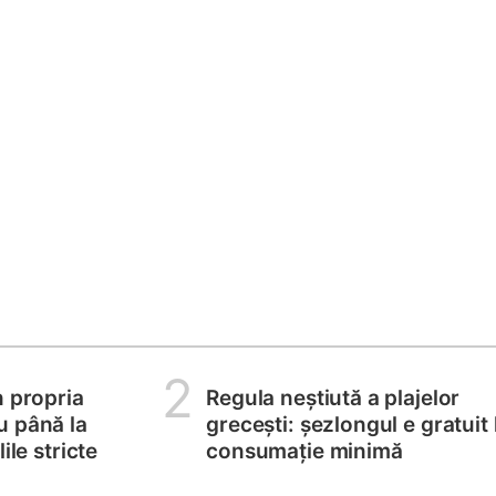
2
n propria
Regula neștiută a plajelor
u până la
grecești: șezlongul e gratuit 
ile stricte
consumație minimă