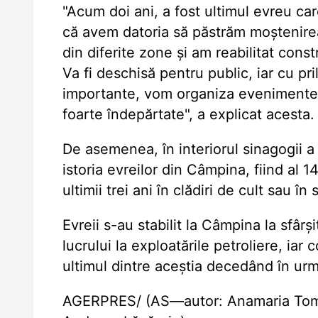
"Acum doi ani, a fost ultimul evreu care
că avem datoria să păstrăm moștenirea
din diferite zone și am reabilitat const
Va fi deschisă pentru public, iar cu pr
importante, vom organiza evenimente ș
foarte îndepărtate", a explicat acesta.
De asemenea, în interiorul sinagogii a
istoria evreilor din Câmpina, fiind al
ultimii trei ani în clădiri de cult sau în
Evreii s-au stabilit la Câmpina la sfârși
lucrului la exploatările petroliere, i
ultimul dintre aceștia decedând în urmă
AGERPRES/ (AS—autor: Anamaria Toma, 