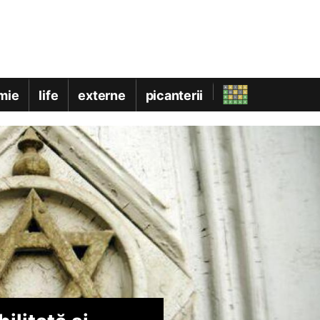
mie
life
externe
picanterii