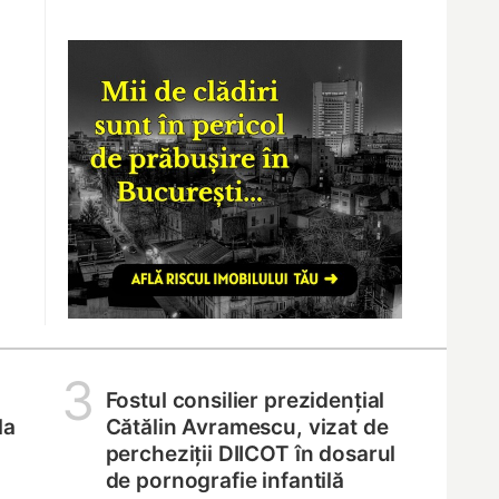
3
Fostul consilier prezidențial
la
Cătălin Avramescu, vizat de
percheziții DIICOT în dosarul
de pornografie infantilă