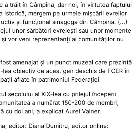
 a trăit în Câmpina, dar noi, în virtutea faptului
 istorică, mergem pe urmele mișcării evreilor
ructiv și funcțional sinagoga din Câmpina. (...)
ilejul unor sărbători evreiești sau unor momente
i vor veni reprezentanți ai comunităților nu
 fost amenajat și un punct muzeal care prezintă
 14-lea obiectiv de acest gen deschis de FCER în
 spații aflate în patrimoniul Federației.
tul secolului al XIX-lea cu prilejul începerii
ar comunitatea a numărat 150-200 de membri,
 cu doi ani, a explicat Aurel Vainer.
editor: Diana Dumitru, editor online: