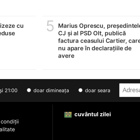
5
lizeze cu
Marius Oprescu, președintel
reduse
CJ și al PSD Olt, publică
factura ceasului Cartier, car
nu apare în declarațiile de
avere
și 21:00
doar dimineața
doar seara
cuvântul zilei
 condiții
alitate