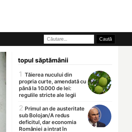
topul săptămânii
1
Tăierea nucului din
propria curte, amendată cu
până la 10.000 de lei:
regulile stricte ale legii
2
Primul an de austeritate
sub Bolojan/
A redus
deficitul, dar economia
României a intrat în