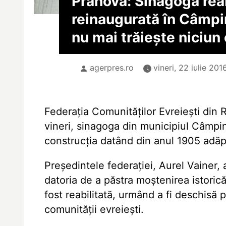
Prahova: Sinagogă reab
reinaugurată în Câmpin
nu mai trăiește niciun
agerpres.ro
vineri, 22 iulie 201
Federația Comunităților Evreiești din
vineri, sinagoga din municipiul Câmpin
construcția datând din anul 1905 adă
Președintele federației, Aurel Vainer,
datoria de a păstra moștenirea istoric
fost reabilitată, urmând a fi deschisă
comunității evreiești.