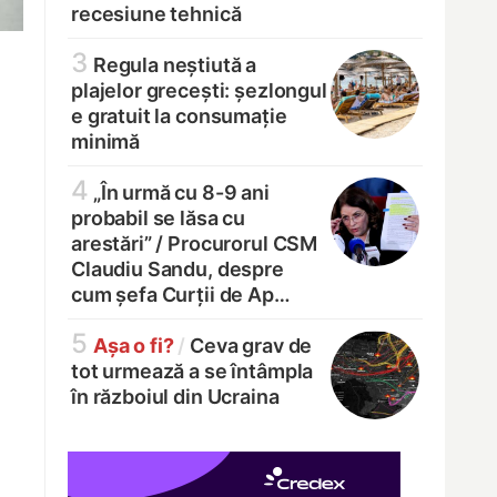
recesiune tehnică
3
Regula neștiută a
plajelor grecești: șezlongul
e gratuit la consumație
minimă
4
„În urmă cu 8-9 ani
probabil se lăsa cu
arestări” /
Procurorul CSM
Claudiu Sandu, despre
cum șefa Curții de Ap…
5
Așa o fi?
/
Ceva grav de
tot urmează a se întâmpla
în războiul din Ucraina