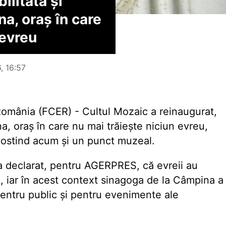
ilitată și
a, oraș în care
 evreu
6, 16:57
 România (FCER) - Cultul Mozaic a reinaugurat,
a, oraș în care nu mai trăiește niciun evreu,
postind acum și un punct muzeal.
 a declarat, pentru AGERPRES, că evreii au
ă, iar în acest context sinagoga de la Câmpina a
 pentru public și pentru evenimente ale