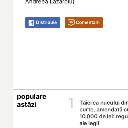
Andreea Lăzăroiu)
Distribuie
Comentarii
populare
1
Tăierea nucului di
astăzi
curte, amendată c
10.000 de lei: regul
ale legii