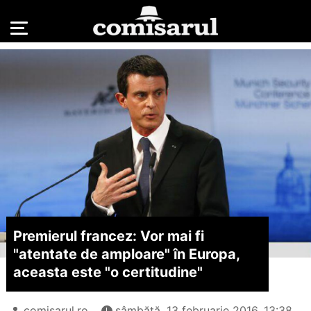
Premierul francez: Vor mai fi
"atentate de amploare" în Europa,
aceasta este "o certitudine"
comisarul.ro
sâmbătă, 13 februarie 2016, 13:38