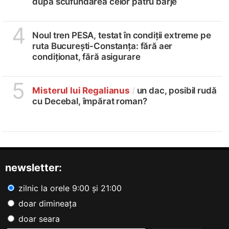
după scufundarea celor patru barje
4
Noul tren PESA, testat în condiții extreme pe
ruta București-Constanța: fără aer
condiționat, fără asigurare
5
Misterul lui Regalianus
/
un dac, posibil rudă
cu Decebal, împărat roman?
newsletter:
zilnic la orele 9:00 și 21:00
doar dimineața
doar seara