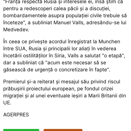
"Franța respectă Rusia și interesele ei, însă știm că
pentru a redescoperi calea păcii și a discuției,
bombardamentele asupra populației civile trebuie să
înceteze", a subliniat Manuel Valls, adresându-se lui
Medvedev.
În ceea ce privește acordul înregistrat la Munchen
între SUA, Rusia și principalii lor aliați în vederea
încetării ostilităților în Siria, Valls a salutat "o etapă",
dar a subliniat că "acum este necesar să se
găsească de urgență o concretizare în fapte".
Premierul și-a reiterat și mesajul său privind riscul
prăbușirii proiectului european, pe fondul crizei
migrației și al unei eventuale ieșiri a Marii Britanii din
UE.
AGERPRES