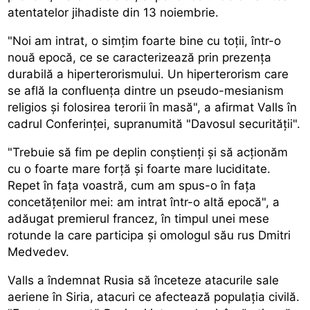
atentatelor jihadiste din 13 noiembrie.
"Noi am intrat, o simțim foarte bine cu toții, într-o
nouă epocă, ce se caracterizează prin prezența
durabilă a hiperterorismului. Un hiperterorism care
se află la confluența dintre un pseudo-mesianism
religios și folosirea terorii în masă", a afirmat Valls în
cadrul Conferinței, supranumită "Davosul securității".
"Trebuie să fim pe deplin conștienți și să acționăm
cu o foarte mare forță și foarte mare luciditate.
Repet în fața voastră, cum am spus-o în fața
concetățenilor mei: am intrat într-o altă epocă", a
adăugat premierul francez, în timpul unei mese
rotunde la care participa și omologul său rus Dmitri
Medvedev.
Valls a îndemnat Rusia să înceteze atacurile sale
aeriene în Siria, atacuri ce afectează populația civilă.