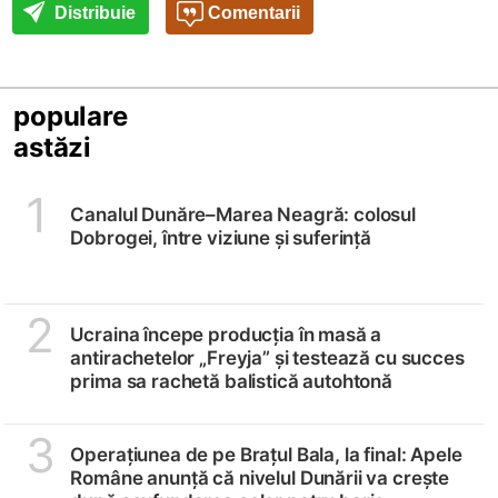
Distribuie
Comentarii
populare
astăzi
1
Canalul Dunăre–Marea Neagră: colosul
Dobrogei, între viziune și suferință
2
Ucraina începe producția în masă a
antirachetelor „Freyja” și testează cu succes
prima sa rachetă balistică autohtonă
3
Operațiunea de pe Brațul Bala, la final: Apele
Române anunță că nivelul Dunării va crește