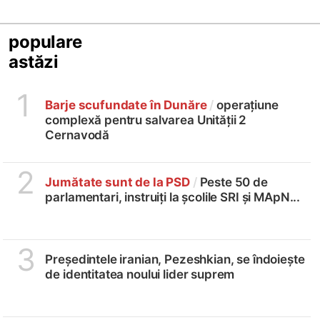
populare
astăzi
1
Barje scufundate în Dunăre
/
operațiune
complexă pentru salvarea Unității 2
Cernavodă
2
Jumătate sunt de la PSD
/
Peste 50 de
parlamentari, instruiți la școlile SRI și MApN...
3
Președintele iranian, Pezeshkian, se îndoiește
de identitatea noului lider suprem