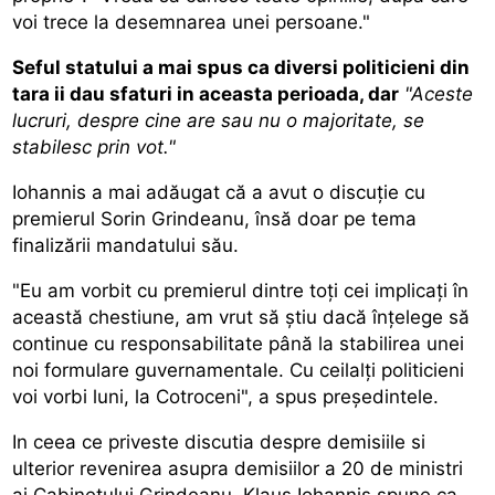
voi trece la desemnarea unei persoane."
Seful statului a mai spus ca diversi politicieni din
tara ii dau sfaturi in aceasta perioada, dar
"Aceste
lucruri, despre cine are sau nu o majoritate, se
stabilesc prin vot."
Iohannis a mai adăugat că a avut o discuţie cu
premierul Sorin Grindeanu, însă doar pe tema
finalizării mandatului său.
"Eu am vorbit cu premierul dintre toţi cei implicaţi în
această chestiune, am vrut să ştiu dacă înţelege să
continue cu responsabilitate până la stabilirea unei
noi formulare guvernamentale. Cu ceilalţi politicieni
voi vorbi luni, la Cotroceni", a spus preşedintele.
In ceea ce priveste discutia despre demisiile si
ulterior revenirea asupra demisiilor a 20 de ministri
ai Cabinetului Grindeanu, Klaus Iohannis spune ca