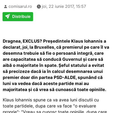
comisarul.ro
joi, 22 iunie 2017, 15:57
Distribuie
Dragnea, EXCLUS? Preşedintele Klaus Iohannis a
declarat, joi, la Bruxelles, că premierul pe care îl va
desemna trebuie să fie o persoană integră, care
are capacitatea să conducă Guvernul şi care să
aibă o majoritate în spate. Şeful statului a evitat
să precizeze dacă ia în calcul desemnarea unui
premier doar din partea PSD-ALDE, spunând că
luni va vedea dacă aceste partide mai au
majoritatea şi că vrea să cunoască toate opiniile.
Klaus Iohannis spune ca va avea luni discutii cu
toate partidele, dupa care va face "o evaluare
proprie": "Vreau sa cunosc toate opiniile, dupa care