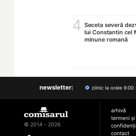
4
Seceta severă dez
lui Constantin cel 
minune romană
newsletter:
zilnic la orele 9:00 
arhivă
termeni și
© 2014 - 2026
confidenți
contact