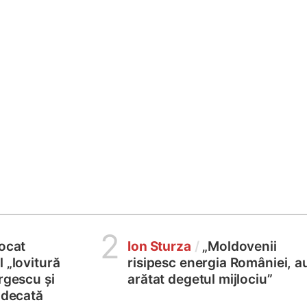
2
locat
Ion Sturza
/
„Moldovenii
 „lovitură
risipesc energia României, a
rgescu și
arătat degetul mijlociu”
judecată