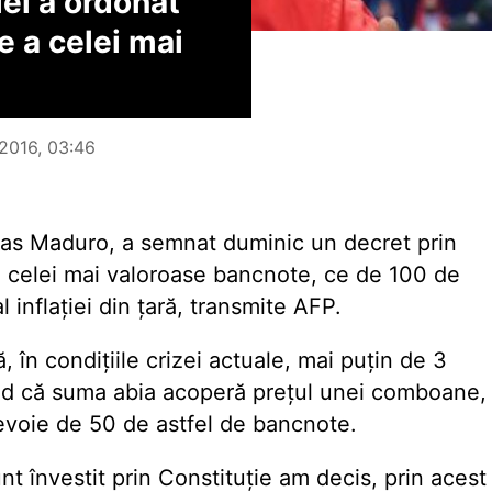
ei a ordonat
e a celei mai
 2016, 03:46
las Maduro, a semnat duminic un decret prin
 a celei mai valoroase bancnote, ce de 100 de
l inflației din țară, transmite AFP.
 în condițiile crizei actuale, mai puțin de 3
zând că suma abia acoperă prețul unei comboane,
voie de 50 de astfel de bancnote.
nt învestit prin Constituție am decis, prin acest