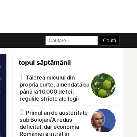
topul săptămânii
1
Tăierea nucului din
propria curte, amendată cu
până la 10.000 de lei:
regulile stricte ale legii
2
Primul an de austeritate
sub Bolojan/
A redus
deficitul, dar economia
României a intrat în