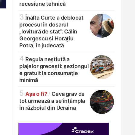
recesiune tehnică
3
Înalta Curte a deblocat
procesul în dosarul
„lovitură de stat”: Călin
Georgescu și Horațiu
Potra, în judecată
4
Regula neștiută a
plajelor grecești: șezlongul
e gratuit la consumație
minimă
5
Așa o fi?
/
Ceva grav de
tot urmează a se întâmpla
în războiul din Ucraina