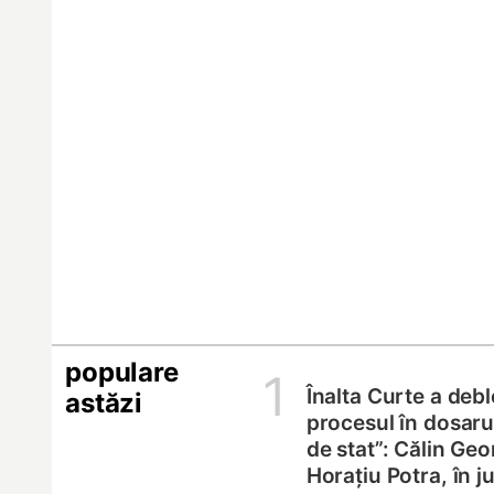
populare
1
Înalta Curte a deb
astăzi
procesul în dosarul
de stat”: Călin Geo
Horațiu Potra, în 