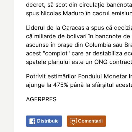
decret, să scot din circulație bancnot
spus Nicolas Maduro în cadrul emisiuni
Liderul de la Caracas a spus că deciz
că miliarde de bolivari în bancnote de 
ascunse în orașe din Columbia sau Bra
acest "complot" care ar destabiliza eco
spatele planului este un ONG contract
Potrivit estimărilor Fondului Monetar I
ajunge la 475% până la sfârșitul acest
AGERPRES
Distribuie
Comentarii