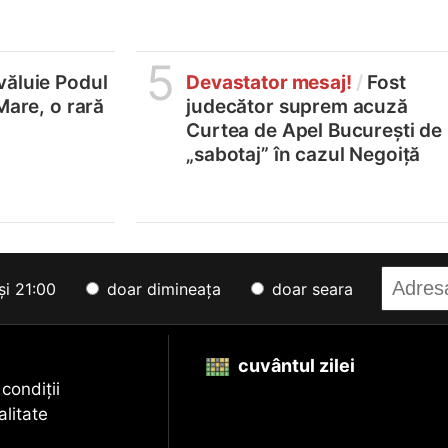
5
văluie Podul
Devastator mesaj!
/
Fost
Mare, o rară
judecător suprem acuză
Curtea de Apel București de
„sabotaj” în cazul Negoiță
și 21:00
doar dimineața
doar seara
cuvântul zilei
 condiții
alitate