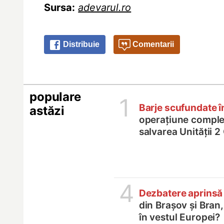
Sursa:
adevarul.ro
Distribuie
Comentarii
populare
1
Barje scufundate 
astăzi
operațiune comple
salvarea Unității 
4
Dezbatere aprinsă
din Brașov și Bran
în vestul Europei?