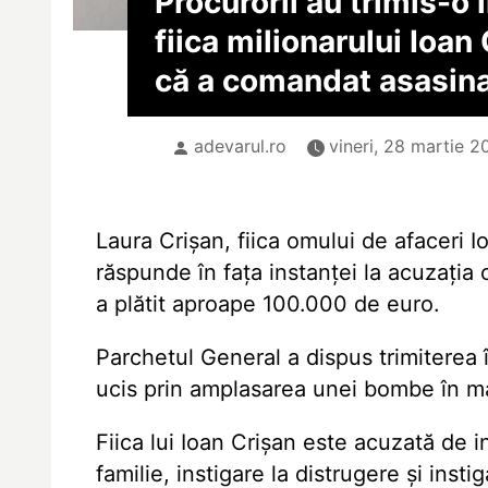
Procurorii au trimis-o 
fiica milionarului Ioan
că a comandat asasina
adevarul.ro
vineri, 28 martie 2
Laura Crișan, fiica omului de afaceri I
răspunde în fața instanței la acuzația
a plătit aproape 100.000 de euro.
Parchetul General a dispus trimiterea î
ucis prin amplasarea unei bombe în m
Fiica lui Ioan Crișan este acuzată de in
familie, instigare la distrugere și inst