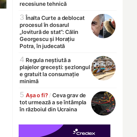
recesiune tehnică
3
Înalta Curte a deblocat
procesul în dosarul
„lovitură de stat”: Călin
Georgescu și Horațiu
Potra, în judecată
4
Regula neștiută a
plajelor grecești: șezlongul
e gratuit la consumație
minimă
5
Așa o fi?
/
Ceva grav de
tot urmează a se întâmpla
în războiul din Ucraina