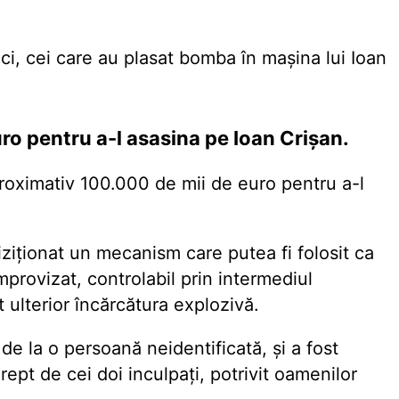
lici, cei care au plasat bomba în mașina lui Ioan
ro pentru a-l asasina pe Ioan Crișan.
proximativ 100.000 de mii de euro pentru a-l
iziționat un mecanism care putea fi folosit ca
mprovizat, controlabil prin intermediul
t ulterior încărcătura explozivă.
de la o persoană neidentificată, și a fost
drept de cei doi inculpați, potrivit oamenilor