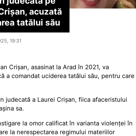
în judecată pe
 Crișan, acuzată
rea tatălui său
025, 19:31
oan Crișan, asasinat la Arad în 2021, va
 că a comandat uciderea tatălui său, pentru care
n judecată a Laurei Crișan, fiica afaceristului
așina sa.
stigare la omor calificat în varianta violenței în
igare la nerespectarea regimului materiilor