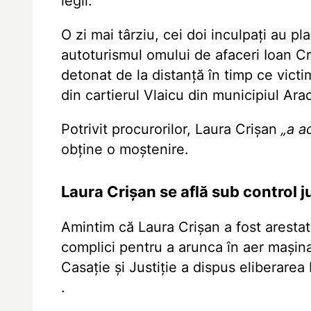
legii.
O zi mai târziu, cei doi inculpați au pl
autoturismul omului de afaceri Ioan Cri
detonat de la distanță în timp ce vic
din cartierul Vlaicu din municipiul Ara
Potrivit procurorilor, Laura Crișan
„a a
obține o moștenire.
Laura Crișan se află sub control j
Amintim că Laura Crișan a fost arestat
complici pentru a arunca în aer maşina
Casaţie şi Justiţie a dispus
eliberarea 
.