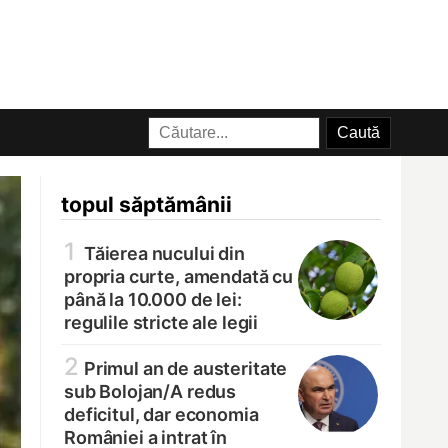
topul săptămânii
1
Tăierea nucului din
propria curte, amendată cu
până la 10.000 de lei:
regulile stricte ale legii
2
Primul an de austeritate
sub Bolojan/
A redus
deficitul, dar economia
României a intrat în