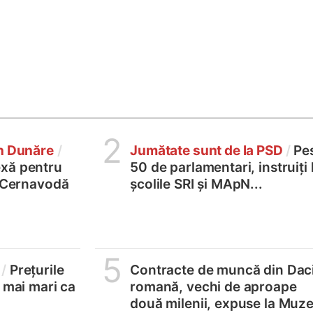
2
în Dunăre
/
Jumătate sunt de la PSD
/
Pe
xă pentru
50 de parlamentari, instruiți 
2 Cernavodă
școlile SRI și MApN...
5
/
Prețurile
Contracte de muncă din Dac
, mai mari ca
romană, vechi de aproape
două milenii, expuse la Muze