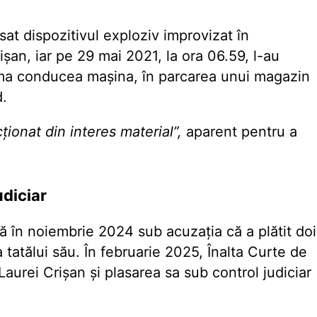
asat dispozitivul exploziv improvizat în
șan, iar pe 29 mai 2021, la ora 06.59, l-au
tima conducea mașina, în parcarea unui magazin
d.
cționat din interes material”,
aparent pentru a
udiciar
ă în noiembrie 2024 sub acuzaţia că a plătit doi
 tatălui său. În februarie 2025, Înalta Curte de
Laurei Crişan și plasarea sa sub control judiciar