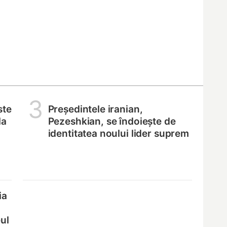
3
ste
Președintele iranian,
la
Pezeshkian, se îndoiește de
identitatea noului lider suprem
ia
ul