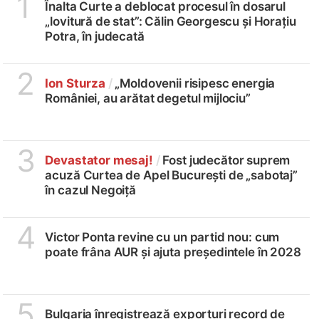
1
Înalta Curte a deblocat procesul în dosarul
„lovitură de stat”: Călin Georgescu și Horațiu
Potra, în judecată
2
Ion Sturza
/
„Moldovenii risipesc energia
României, au arătat degetul mijlociu”
3
Devastator mesaj!
/
Fost judecător suprem
acuză Curtea de Apel București de „sabotaj”
în cazul Negoiță
4
Victor Ponta revine cu un partid nou: cum
poate frâna AUR și ajuta președintele în 2028
5
Bulgaria înregistrează exporturi record de