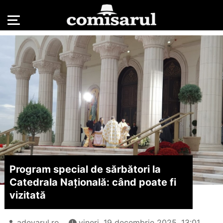
Program special de sărbători la
Catedrala Națională: când poate fi
vizitată
adevarul.ro
vineri, 19 decembrie 2025, 13:01