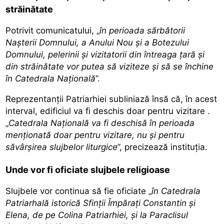
străinătate
Potrivit comunicatului, „
în perioada sărbătorii
Nașterii Domnului, a Anului Nou și a Botezului
Domnului, pelerinii și vizitatorii din întreaga țară și
din străinătate
vor putea să viziteze
și să se închine
în Catedrala Națională
”.
Reprezentanții Patriarhiei subliniază însă că, în acest
interval, edificiul va fi
deschis doar pentru vizitare
.
„
Catedrala Naţională va fi deschisă în perioada
menţionată doar pentru vizitare, nu şi pentru
săvârşirea slujbelor liturgice
”, precizează instituția.
Unde vor fi oficiate slujbele religioase
Slujbele vor continua să fie oficiate „
în Catedrala
Patriarhală istorică Sfinții Împărați Constantin și
Elena, de pe Colina Patriarhiei, şi la Paraclisul