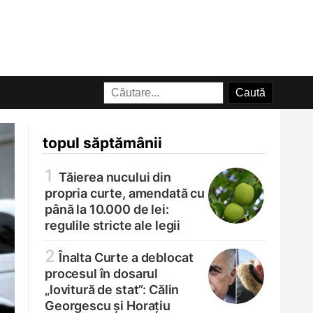
topul săptămânii
1
Tăierea nucului din
propria curte, amendată cu
până la 10.000 de lei:
regulile stricte ale legii
2
Înalta Curte a deblocat
procesul în dosarul
„lovitură de stat”: Călin
Georgescu și Horațiu