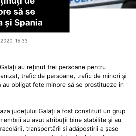
eţinuţi de
ore să se
a şi Spania
e 2020, 15:33
 Galaţi au reţinut trei persoane pentru
anizat, trafic de persoane, trafic de minori şi
ă au obligat fete minore să se prostitueze în
aza judeţului Galaţi a fost constituit un grup
membrii au avut atribuţii bine stabilite şi au
colării, transportării şi adăpostirii a şase