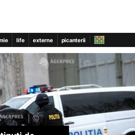
mie
life
externe
picanterii