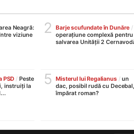
2
area Neagră:
Barje scufundate în Dunăre
/
între viziune
operațiune complexă pentru
salvarea Unității 2 Cernavod
5
la PSD
/
Peste
Misterul lui Regalianus
/
un
 instruiți la
dac, posibil rudă cu Decebal
...
împărat roman?