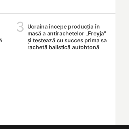
3
Ucraina începe producția în
masă a antirachetelor „Freyja”
ă
și testează cu succes prima sa
rachetă balistică autohtonă
,