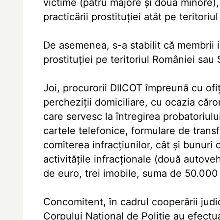
victime (patru majore şi două minore),
practicării prostituţiei atât pe teritoriu
De asemenea, s-a stabilit că membrii ini
prostituţiei pe teritoriul României sau
Joi, procurorii DIICOT împreună cu ofiţ
percheziţii domiciliare, cu ocazia căror
care servesc la întregirea probatoriulu
cartele telefonice, formulare de transf
comiterea infracţiunilor, cât şi bunuri
activităţile infracţionale (două autov
de euro, trei imobile, suma de 50.000
Concomitent, în cadrul cooperării judic
Corpului Naţional de Poliţie au efectua