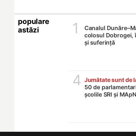
populare
1
Canalul Dunăre–M
astăzi
colosul Dobrogei, 
și suferință
4
Jumătate sunt de 
50 de parlamentari,
școlile SRI și MApN