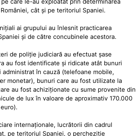
 pe care le-au exploatat prin determinarea
l României, cât şi pe teritoriul Spaniei.
ţiali ai grupului au înlesnit practicarea
 Spaniei şi de către concubinele acestora.
eri de poliţie judiciară au efectuat şase
a au fost identificate şi ridicate atât bunuri
i administrat în cauză (telefoane mobile,
er monetar), bunuri care au fost utilizate la
 care au fost achiziţionate cu sume provenite din
ehicule de lux în valoare de aproximativ 170.000
 euro).
iare internaţionale, lucrătorii din cadrul
t, pe teritoriul Spaniei, o percheziţie