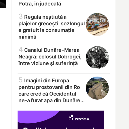
Potra, în judecată
3
Regula neștiută a
plajelor grecești: șezlongul
e gratuit la consumație
minimă
4
Canalul Dunăre–Marea
Neagră: colosul Dobrogei,
între viziune și suferință
5
Imagini din Europa
pentru prostovanii din Ro
care cred că Occidentul
ne-a furat apa din Dunăre...