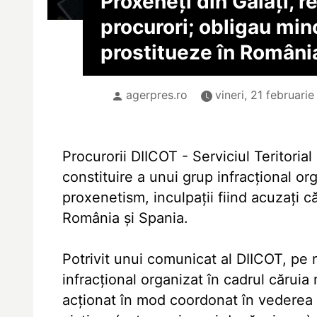
Proxeneţi din Galaţi, r
procurori; obligau min
prostitueze în Români
agerpres.ro
vineri, 21 februari
Procurorii DIICOT - Serviciul Teritorial
constituire a unui grup infracţional org
proxenetism, inculpaţii fiind acuzaţi c
România şi Spania.
Potrivit unui comunicat al DIICOT, pe r
infracţional organizat în cadrul căruia 
acţionat în mod coordonat în vederea ra