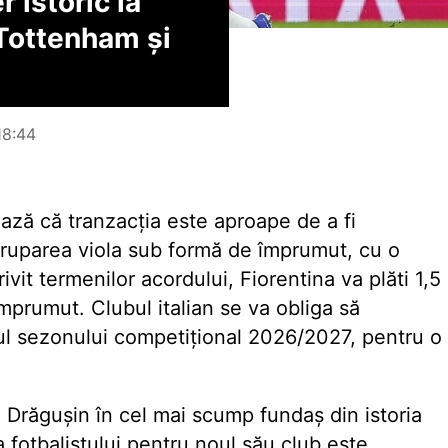
 istoric la
 Tottenham și
 18:44
ează că tranzacția este aproape de a fi
 gruparea viola sub formă de împrumut, cu o
vit termenilor acordului, Fiorentina va plăti 1,5
mprumut. Clubul italian se va obliga să
șitul sezonului competițional 2026/2027, pentru o
Drăgușin în cel mai scump fundaș din istoria
a fotbalistului pentru noul său club este