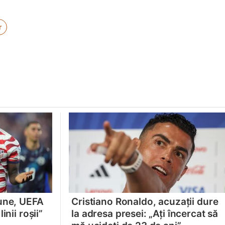
r
iune, UEFA
Cristiano Ronaldo, acuzații dure
inii roșii”
la adresa presei: „Ați încercat să