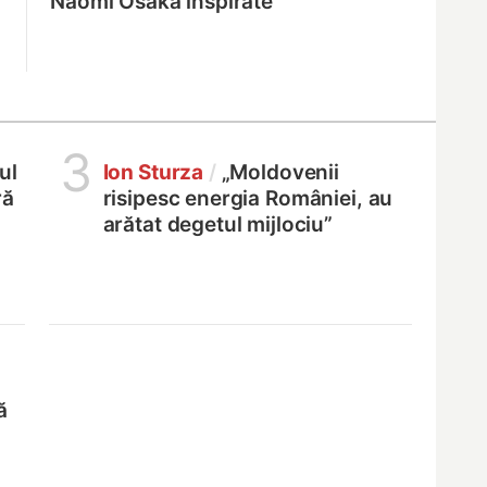
Naomi Osaka inspirate
3
ul
Ion Sturza
/
„Moldovenii
ră
risipesc energia României, au
arătat degetul mijlociu”
ă