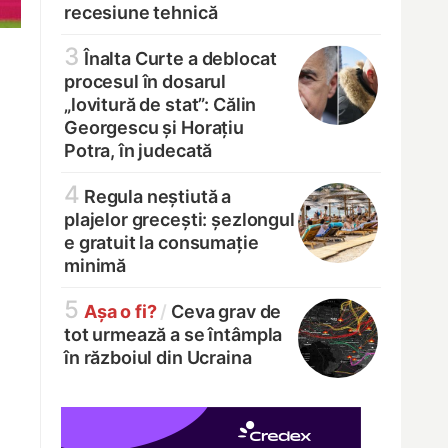
recesiune tehnică
3
Înalta Curte a deblocat
procesul în dosarul
„lovitură de stat”: Călin
Georgescu și Horațiu
Potra, în judecată
4
Regula neștiută a
plajelor grecești: șezlongul
e gratuit la consumație
minimă
5
Așa o fi?
/
Ceva grav de
tot urmează a se întâmpla
în războiul din Ucraina