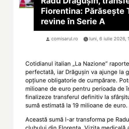
Radu Drăgușin, transfer
Fiorentina: Părăsește
revine în Serie A
comisarul.ro
luni, 6 iulie 2026,
Cotidianul italian „La Nazione” raport
perfectată, iar Drăgușin va ajunge la
opțiune obligatorie de cumpărare. Potri
milioane de euro pentru perioada de î
finalizeze transferul definitiv la sfâr
sumă estimată la 19 milioane de euro.
Această sumă l-ar transforma pe Radu 
clubului din Florența. Vizita medicală 