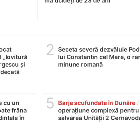
mă ucideți de 23 de ani”
2
locat
Seceta severă dezvăluie Pod
 „lovitură
lui Constantin cel Mare, o ra
rgescu și
minune romană
judecată
5
e cu un
Barje scufundate în Dunăre
/
oate frâna
operațiune complexă pentru
intele în
salvarea Unității 2 Cernavod