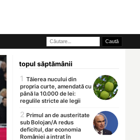
topul săptămânii
1
Tăierea nucului din
propria curte, amendată cu
până la 10.000 de lei:
regulile stricte ale legii
2
Primul an de austeritate
sub Bolojan/
A redus
deficitul, dar economia
României a intrat în