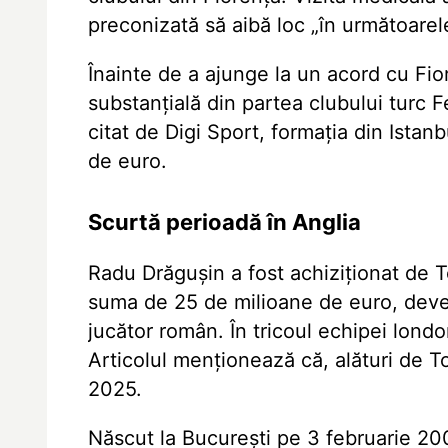
preconizată să aibă loc „în următoarel
Înainte de a ajunge la un acord cu Fio
substanțială din partea clubului turc F
citat de Digi Sport, formația din Istan
de euro.
Scurtă perioadă în Anglia
Radu Drăgușin a fost achiziționat de 
suma de 25 de milioane de euro, dev
jucător român. În tricoul echipei londo
Articolul menționează că, alături de 
2025.
Născut la București pe 3 februarie 20