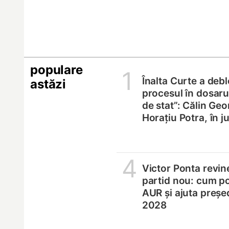
populare
1
Înalta Curte a deb
astăzi
procesul în dosarul
de stat”: Călin Geo
Horațiu Potra, în 
4
Victor Ponta revin
partid nou: cum p
AUR și ajuta președ
2028