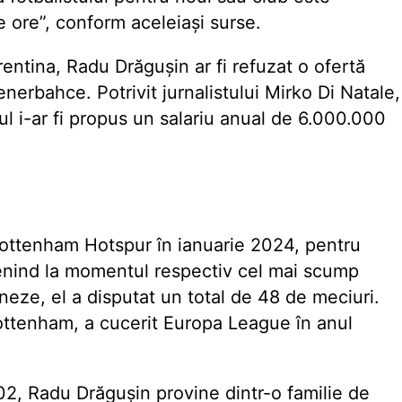
e ore”, conform aceleiași surse.
rentina, Radu Drăgușin ar fi refuzat o ofertă
enerbahce. Potrivit jurnalistului Mirko Di Natale,
bul i-ar fi propus un salariu anual de 6.000.000
Tottenham Hotspur în ianuarie 2024, pentru
enind la momentul respectiv cel mai scump
neze, el a disputat un total de 48 de meciuri.
Tottenham, a cucerit Europa League în anul
02, Radu Drăgușin provine dintr-o familie de