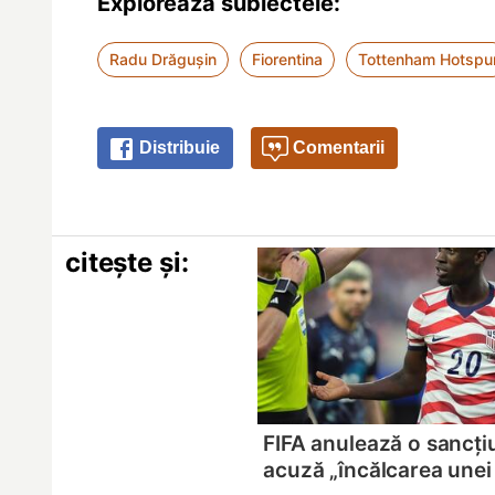
Explorează subiectele:
Radu Drăgușin
Fiorentina
Tottenham Hotspu
Distribuie
Comentarii
citește și:
FIFA anulează o sancț
acuză „încălcarea unei l