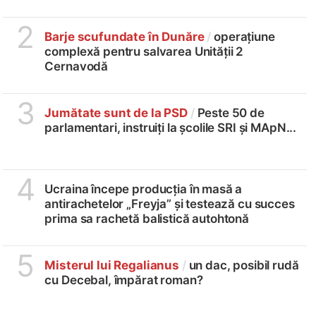
2
Barje scufundate în Dunăre
/
operațiune
complexă pentru salvarea Unității 2
Cernavodă
3
Jumătate sunt de la PSD
/
Peste 50 de
parlamentari, instruiți la școlile SRI și MApN...
4
Ucraina începe producția în masă a
antirachetelor „Freyja” și testează cu succes
prima sa rachetă balistică autohtonă
5
Misterul lui Regalianus
/
un dac, posibil rudă
cu Decebal, împărat roman?