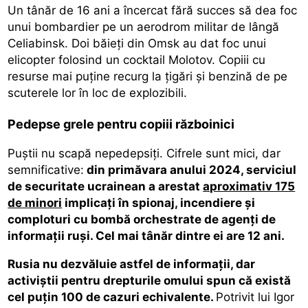
Un tânăr de 16 ani a încercat fără succes să dea foc
unui bombardier pe un aerodrom militar de lângă
Celiabinsk. Doi băieți din Omsk au dat foc unui
elicopter folosind un cocktail Molotov. Copiii cu
resurse mai puține recurg la țigări și benzină de pe
scuterele lor în loc de explozibili.
Pedepse grele pentru copiii războinici
Puștii nu scapă nepedepsiți. Cifrele sunt mici, dar
semnificative:
din primăvara anului 2024, serviciul
de securitate ucrainean a arestat
aproximativ 175
de minori
implicați în spionaj, incendiere și
comploturi cu bombă orchestrate de agenți de
informații ruși. Cel mai tânăr dintre ei are 12 ani.
Rusia nu dezvăluie astfel de informații, dar
activiștii pentru drepturile omului spun că există
cel puțin 100 de cazuri echivalente.
Potrivit lui Igor