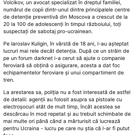
Volcikov, un avocat specializat în dreptul familiei,
numărul de copii dintr-unul dintre principalele centre
de detenție preventivă din Moscova a crescut de la
20 la 100 de adolescenți în timpul războiului, toți
suspectați de sabotaj pro-ucrainean.
Pe Iaroslav Kuligin, în vârstă de 18 ani, l-au așteptat
lucruri mai rele decât detenția. După ce un străin de
pe un forum darknet i-a cerut să ajute o companie
feroviară să obțină o asigurare, acesta a dat foc
echipamentelor feroviare și unui compartiment de
tren.
La arestarea sa, poliția nu a fost interesată de astfel
de detalii: agenții au folosit asupra sa pistoale cu
electroșocuri atât de mult timp, încât acestea se
descărcau în mod repetat și au trebuit schimbate de
mai multe ori până când a mărturisit că lucrează
pentru Ucraina - lucru pe care nu știa că l-ar fi putut