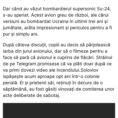
Dar când au văzut bombardierul supersonic Su-24,
s-au speriat. Acest avion greu de război, ale cărui
versiuni au bombardat Ucraina în ultimii trei ani și
jumătate, arăta impresionant și periculos pentru a fi
pur și simplu ars.
După câteva discuții, copiii au decis să pârjolească
iarba din jurul avionului, dar să o filmeze pentru a
face să pară că avionul e cuprins de flăcări. Străinul
de pe Telegram promisese că va plăti doar după ce
va primi dovezi video ale incendiului.Soloviov
ispășește acum aproape opt ani într-o colonie
penală. El și prietenii săi, reținuți în decurs de o
săptămână, au fost găsiți vinovați de comiterea unor
acte deliberate de sabotaj.