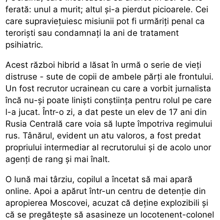
ferată: unul a murit; altul și-a pierdut picioarele. Cei
care supraviețuiesc misiunii pot fi urmăriți penal ca
teroriști sau condamnați la ani de tratament
psihiatric.
Acest război hibrid a lăsat în urmă o serie de vieți
distruse - sute de copii de ambele părți ale frontului.
Un fost recrutor ucrainean cu care a vorbit jurnalista
încă nu-și poate liniști conștiința pentru rolul pe care
l-a jucat. Într-o zi, a dat peste un elev de 17 ani din
Rusia Centrală care voia să lupte împotriva regimului
rus. Tânărul, evident un atu valoros, a fost predat
propriului intermediar al recrutorului și de acolo unor
agenți de rang și mai înalt.
O lună mai târziu, copilul a încetat să mai apară
online. Apoi a apărut într-un centru de detenție din
apropierea Moscovei, acuzat că deține explozibili și
că se pregătește să asasineze un locotenent-colonel