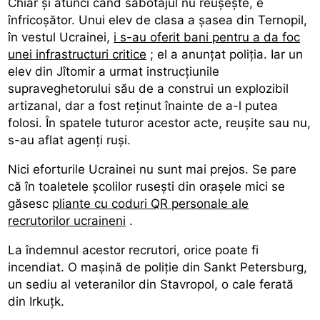
Chiar și atunci când sabotajul nu reușește, e
înfricoșător. Unui elev de clasa a șasea din Ternopil,
în vestul Ucrainei,
i s-au oferit bani pentru a da foc
unei infrastructuri critice
; el a anunțat poliția. Iar un
elev din Jîtomir a urmat instrucțiunile
supraveghetorului său de a construi un explozibil
artizanal, dar a fost reținut înainte de a-l putea
folosi. În spatele tuturor acestor acte, reușite sau nu,
s-au aflat agenți ruși.
Nici eforturile Ucrainei nu sunt mai prejos. Se pare
că în toaletele școlilor rusești din orașele mici se
găsesc
pliante cu coduri QR personale ale
recrutorilor ucraineni
.
La îndemnul acestor recrutori, orice poate fi
incendiat. O mașină de poliție din Sankt Petersburg,
un sediu al veteranilor din Stavropol, o cale ferată
din Irkuțk.