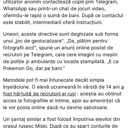
utilizator anonim contactează copiii prin Telegram,
WhatsApp sau printr-un chat de jocuri video,
oferindu-le rapid o sumă de bani. După ce contactul
este stabilit, intermediarii oferă instrucțiuni.
Uneori, aceste directive sunt deghizate sub forma
unui „joc de geolocalizare". „Da, plătim pentru
fotografii aici!", spune un anunț online postat de
recrutori pe Telegram, care cere imagini cu mașini
de poliție și ambulanțe cu locația ștampilată. „E ca
Pokemon Go, dar pe bani."
Metodele pot fi mai întunecate decât simpla
înșelăciune. O elevă ucraineană în vârstă de 14 ani
a
fost hărțuită de recrutorii ei ruși
: aceștia au obținut
acces la fotografiile ei intime, apoi au amenințat că
le vor posta online dacă nu devine sabotoare.
Un șantaj similar a fost folosit împotriva elevilor din
orașul rusesc Miski. După ce au spart conturile de