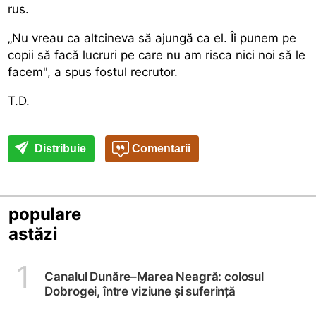
rus.
„Nu vreau ca altcineva să ajungă ca el. Îi punem pe
copii să facă lucruri pe care nu am risca nici noi să le
facem", a spus fostul recrutor.
T.D.
Distribuie
Comentarii
populare
astăzi
1
Canalul Dunăre–Marea Neagră: colosul
Dobrogei, între viziune și suferință