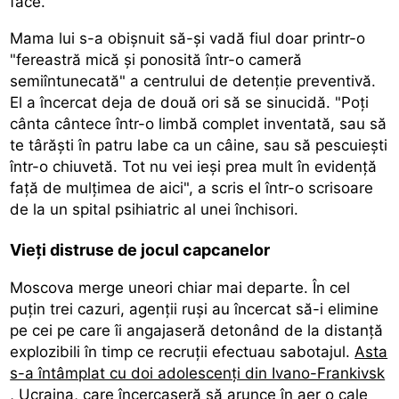
face.
Mama lui s-a obișnuit să-și vadă fiul doar printr-o
"fereastră mică și ponosită într-o cameră
semiîntunecată" a centrului de detenție preventivă.
El a încercat deja de două ori să se sinucidă. "Poți
cânta cântece într-o limbă complet inventată, sau să
te târăști în patru labe ca un câine, sau să pescuiești
într-o chiuvetă. Tot nu vei ieși prea mult în evidență
față de mulțimea de aici", a scris el într-o scrisoare
de la un spital psihiatric al unei închisori.
Vieți distruse de jocul capcanelor
Moscova merge uneori chiar mai departe. În cel
puțin trei cazuri, agenții ruși au încercat să-i elimine
pe cei pe care îi angajaseră detonând de la distanță
explozibili în timp ce recruții efectuau sabotajul.
Asta
s-a întâmplat cu doi adolescenți din Ivano-Frankivsk
, Ucraina, care încercaseră să arunce în aer o cale