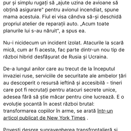
pur și simplu rugați să „ajute uzina de avioane să
obțină asigurare" pentru avionul incendiat, spune
mama acestuia. Fiul ei visa cândva să-și deschidă
propriul atelier de reparații auto. „Acum toate
planurile lui s-au năruit", a spus ea.
Nu-i nicidecum un incident izolat. Atacurile la scară
mică, cum ar fi acesta, fac parte dintr-un nou tip de
război hibrid desfășurat de Rusia și Ucraina.
De-a lungul anilor care au trecut de la începutul
invaziei ruse, serviciile de securitate ale ambelor țări
au descoperit o resursă ieftină și accesibilă - tineri
care pot fi recrutați pentru atacuri secrete unice,
adesea fără să știe măcar pentru cine lucrează. E o
evoluție șocantă în acest război brutal:
transformarea copiilor în arme, se arată
într-un
articol publicat de New York Times
.
Povești despre supravegherea transfrontalieră și