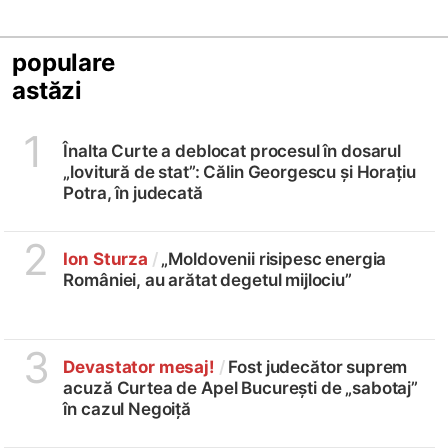
populare
astăzi
1
Înalta Curte a deblocat procesul în dosarul
„lovitură de stat”: Călin Georgescu și Horațiu
Potra, în judecată
2
Ion Sturza
/
„Moldovenii risipesc energia
României, au arătat degetul mijlociu”
3
Devastator mesaj!
/
Fost judecător suprem
acuză Curtea de Apel București de „sabotaj”
în cazul Negoiță