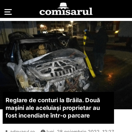
Reglare de conturi la Brăila. Două
mașini ale aceluiași proprietar au
fost incendiate într-o parcare
adevarul.ro
luni, 28 noiembrie 2022, 12:27