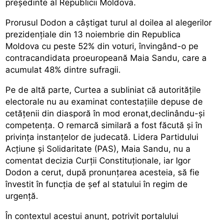
președinte al Republicii Moldova.
Prorusul Dodon a câștigat turul al doilea al alegerilor
prezidențiale din 13 noiembrie din Republica
Moldova cu peste 52% din voturi, învingând-o pe
contracandidata proeuropeană Maia Sandu, care a
acumulat 48% dintre sufragii.
Pe de altă parte, Curtea a subliniat că autoritățile
electorale nu au examinat contestațiile depuse de
cetățenii din diasporă în mod eronat,declinându-și
competența. O remarcă similară a fost făcută și în
privința instanțelor de judecată. Lidera Partidului
Acțiune și Solidaritate (PAS), Maia Sandu, nu a
comentat decizia Curții Constituționale, iar Igor
Dodon a cerut, după pronunțarea acesteia, să fie
învestit în funcția de șef al statului în regim de
urgență.
În contextul acestui anunț, potrivit portalului