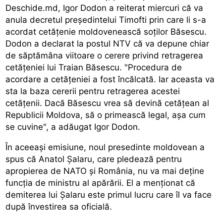
Deschide.md, Igor Dodon a reiterat miercuri că va
anula decretul președintelui Timofti prin care li s-a
acordat cetățenie moldovenească soților Băsescu.
Dodon a declarat la postul NTV că va depune chiar
de săptămâna viitoare o cerere privind retragerea
cetățeniei lui Traian Băsescu. "Procedura de
acordare a cetățeniei a fost încălcată. Iar aceasta va
sta la baza cererii pentru retragerea acestei
cetățenii. Dacă Băsescu vrea să devină cetățean al
Republicii Moldova, să o primească legal, așa cum
se cuvine", a adăugat Igor Dodon.
În aceeași emisiune, noul presedinte moldovean a
spus că Anatol Șalaru, care pledează pentru
apropierea de NATO și România, nu va mai deține
funcția de ministru al apărării. El a menționat că
demiterea lui Șalaru este primul lucru care îl va face
după învestirea sa oficială.