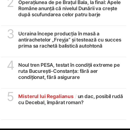
2
Operațiunea de pe Brațul Bala, la final: Apele
Române anunță că nivelul Dunării va crește
după scufundarea celor patru barje
3
Ucraina începe producția în masă a
antirachetelor „Freyja” și testează cu succes
prima sa rachetă balistică autohtonă
4
Noul tren PESA, testat în condiții extreme pe
ruta București-Constanța: fără aer
condiționat, fără asigurare
5
Misterul lui Regalianus
/
un dac, posibil rudă
cu Decebal, împărat roman?