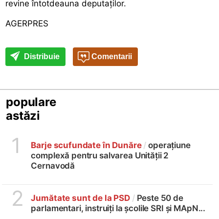
revine întotdeauna deputaților.
AGERPRES
Distribuie
Comentarii
populare
astăzi
1
Barje scufundate în Dunăre
/
operațiune
complexă pentru salvarea Unității 2
Cernavodă
2
Jumătate sunt de la PSD
/
Peste 50 de
parlamentari, instruiți la școlile SRI și MApN...