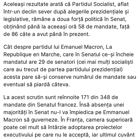
Aceleași rezultate arată că Partidul Socialist, aflat
într-un declin sever după alegerile prezidențiale și
legislative, rămâne a doua forță politică în Senat,
obținând până la aceeași oră 58 de mandate, față
de 86 câte a avut până în prezent.
Cât despre partidul lui Emanuel Macron, La
Republique en Marche, care în Senatul ce-și încheie
mandatul are 29 de senatori (cei mai mulți socialiști
care au trecut de partea partidului prezidențial)
acesta pare să-și conserve numărul de mandate sau
eventual să piardă câteva.
La acest scrutin sunt reînnoite 171 din 348 de
mandate din Senatul francez. Însă absența unei
majorități în Senat nu-l va împiedica pe Emmanuel
Macron să guverneze. În Franța, camera superioară
poate cel mult să întârzie adoptarea proiectelor
executivului pe care nu le acceptă, iar ultimul cuvânt