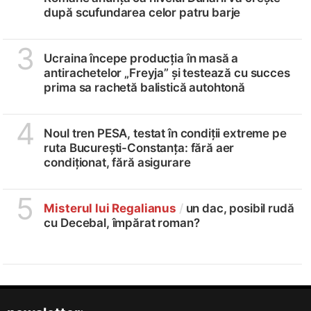
după scufundarea celor patru barje
3
Ucraina începe producția în masă a
antirachetelor „Freyja” și testează cu succes
prima sa rachetă balistică autohtonă
4
Noul tren PESA, testat în condiții extreme pe
ruta București-Constanța: fără aer
condiționat, fără asigurare
5
Misterul lui Regalianus
/
un dac, posibil rudă
cu Decebal, împărat roman?