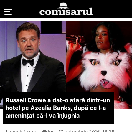
Russell Crowe a dat-o afară dintr-un
hotel pe Azealia Banks, după ce l-a
ameninţat că-l va înjughia
mediafax.ro
luni, 17 octombrie 2016, 16:26