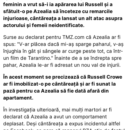
feminin a vrut să-i ia apărarea lui Russell şi a
sfătuit-o pe Azealia să înceteze cu remarcile
injurioase, cântăreaţa a lansat un alt atac asupra
actorului şi femeii neidentificate.
Surse au declarat pentru TMZ.com că Azealia ar fi
spus: "V-ar plăcea dacă mi-aş sparge paharul, v-aş
înjughia în gât şi sângele ar curge peste tot, ca într-
un film de Tarantino." Înainte de a se îndrepta spre
pahar, Azealia le-ar fi adresat un nou val de injurii.
În acest moment se precizează că Russell Crowe
ar fi imobilizat-o pe cântăreaţă şi ar fi sunat la
pază pentru ca Azealia să fie dată afară din
apartament.
În investigaţia ulterioară, mai mulţi martori ar fi
declarat că Azealia a avut un comportament
deplasat. Deşi cântăreaţa a expus incidentul altfel