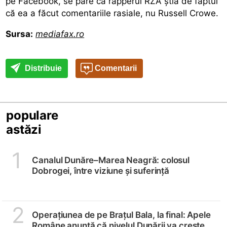
pe Facebook, se pare că rapperul RZA ştia de faptul
că ea a făcut comentariile rasiale, nu Russell Crowe.
Sursa:
mediafax.ro
Distribuie
Comentarii
populare
astăzi
1
Canalul Dunăre–Marea Neagră: colosul
Dobrogei, între viziune și suferință
2
Operațiunea de pe Brațul Bala, la final: Apele
Române anunță că nivelul Dunării va crește