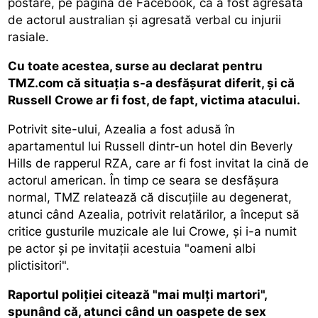
postare, pe pagina de Facebook, că a fost agresată
de actorul australian şi agresată verbal cu injurii
rasiale.
Cu toate acestea, surse au declarat pentru
TMZ.com că situaţia s-a desfăşurat diferit, şi că
Russell Crowe ar fi fost, de fapt, victima atacului.
Potrivit site-ului, Azealia a fost adusă în
apartamentul lui Russell dintr-un hotel din Beverly
Hills de rapperul RZA, care ar fi fost invitat la cină de
actorul american. În timp ce seara se desfăşura
normal, TMZ relatează că discuţiile au degenerat,
atunci când Azealia, potrivit relatărilor, a început să
critice gusturile muzicale ale lui Crowe, şi i-a numit
pe actor şi pe invitaţii acestuia "oameni albi
plictisitori".
Raportul poliţiei citează "mai mulţi martori",
spunând că, atunci când un oaspete de sex