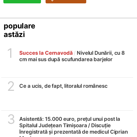
populare
astăzi
1
Succes la Cernavodă
/
Nivelul Dunării, cu 8
cm mai sus după scufundarea barjelor
2
Ce a ucis, de fapt, litoralul românesc
3
Asistentă: 15.000 euro, prețul unui post la
Spitalul Județean Timișoara /
Discuție
înregistrată și prezentată de medicul Ciprian