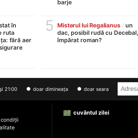
barje
5
tat în
Misterul lui Regalianus
/
un
e ruta
dac, posibil rudă cu Decebal
a: fără aer
împărat roman?
asigurare
și 21:00
doar dimineața
doar seara
cuvântul zilei
 condiții
alitate