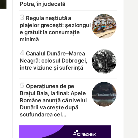
Potra, în judecată
3
Regula neștiută a
plajelor grecești: șezlongul
e gratuit la consumație
minimă
4
Canalul Dunăre–Marea
Neagră: colosul Dobrogei,
între viziune și suferință
5
Operațiunea de pe
Brațul Bala, la final: Apele
Române anunță că nivelul
Dunării va crește după
scufundarea cel…