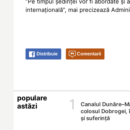
”Pe timpul şedinţei vor fi abordate şi 
internaţională”, mai precizează Adminis
Distribuie
Comentarii
populare
1
Canalul Dunăre–M
astăzi
colosul Dobrogei, 
și suferință