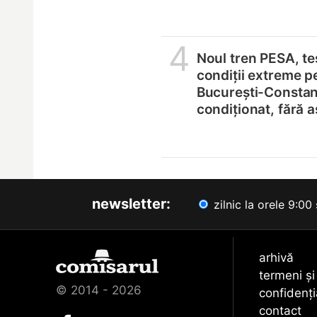
4
Noul tren PESA, tes
condiții extreme p
București-Constanț
condiționat, fără 
newsletter:
zilnic la orele 9:00 
arhivă
termeni și
© 2014 - 2026
confidenți
contact