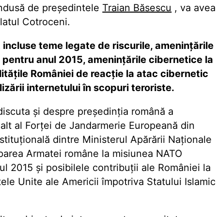
ondusă de preşedintele
Traian Băsescu
, va avea
latul Cotroceni.
 incluse teme legate de riscurile, ameninţările
i pentru anul 2015, ameninţările cibernetice la
lităţile României de reacţie la atac cibernetic
zării internetului în scopuri teroriste.
iscuta şi despre preşedinţia română a
nalt al Forţei de Jandarmerie Europeană din
tituţională dintre Ministerul Apărării Naţionale
iciparea Armatei române la misiunea NATO
l 2015 şi posibilele contribuţii ale României la
ele Unite ale Americii împotriva Statului Islamic