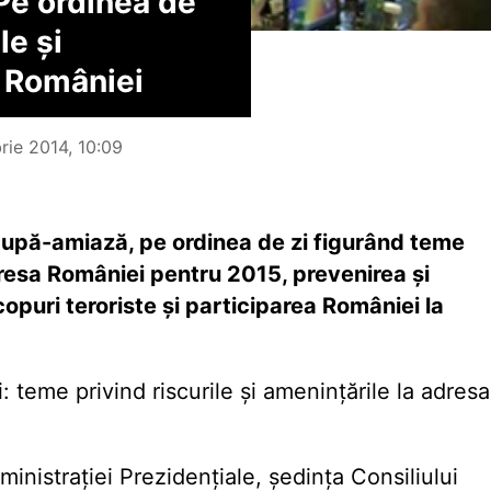
Pe ordinea de
le şi
a României
rie 2014, 10:09
după-amiază, pe ordinea de zi figurând teme
dresa României pentru 2015, prevenirea şi
copuri teroriste şi participarea României la
 teme privind riscurile şi ameninţările la adresa
inistraţiei Prezidenţiale, şedinţa Consiliului