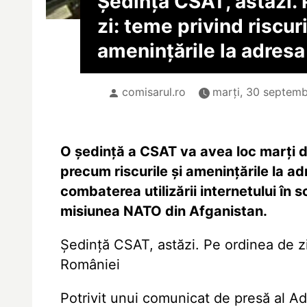
Şedinţă CSAT, astăzi. 
zi: teme privind riscuri
ameninţările la adres
comisarul.ro
marți, 30 septemb
O şedinţă a CSAT va avea loc marţi 
precum riscurile şi ameninţările la a
combaterea utilizării internetului în s
misiunea NATO din Afganistan.
Şedinţă CSAT, astăzi. Pe ordinea de zi:
României
Potrivit unui comunicat de presă al Adm