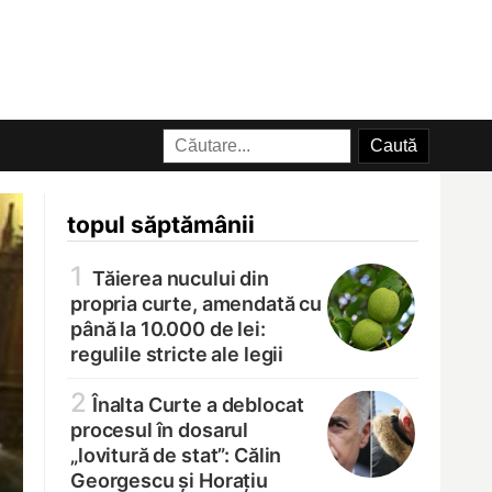
topul săptămânii
1
Tăierea nucului din
propria curte, amendată cu
până la 10.000 de lei:
regulile stricte ale legii
2
Înalta Curte a deblocat
procesul în dosarul
„lovitură de stat”: Călin
Georgescu și Horațiu