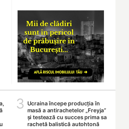
3
a,
Ucraina începe producția în
ă
masă a antirachetelor „Freyja”
și testează cu succes prima sa
ru
rachetă balistică autohtonă