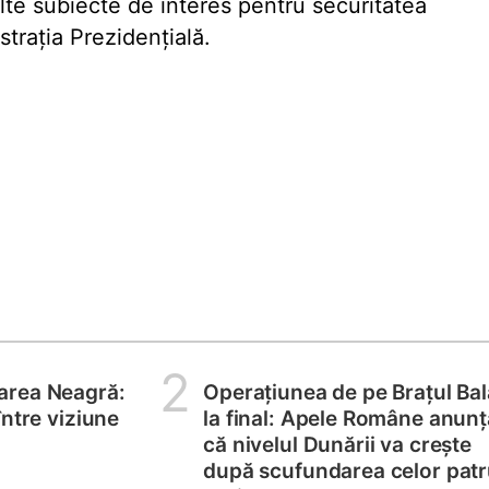
alte subiecte de interes pentru securitatea
traţia Prezidenţială.
2
area Neagră:
Operațiunea de pe Brațul Bal
între viziune
la final: Apele Române anunț
că nivelul Dunării va crește
după scufundarea celor pat