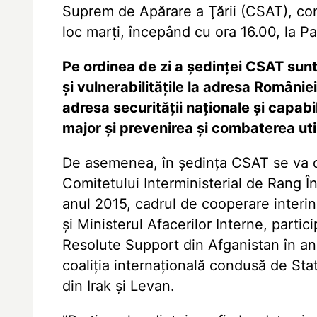
Suprem de Apărare a Ţării (CSAT), c
loc marţi, începând cu ora 16.00, la Pa
Pe ordinea de zi a şedinţei CSAT sunt
şi vulnerabilităţile la adresa Românie
adresa securităţii naţionale şi capabi
major şi prevenirea şi combaterea utili
De asemenea, în şedinţa CSAT se va d
Comitetului Interministerial de Rang Î
anul 2015, cadrul de cooperare interins
şi Ministerul Afacerilor Interne, part
Resolute Support din Afganistan în anu
coaliţia internaţională condusă de Stat
din Irak şi Levan.