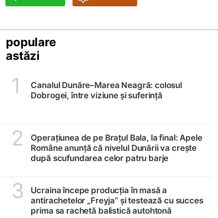
populare
astăzi
1
Canalul Dunăre–Marea Neagră: colosul
Dobrogei, între viziune și suferință
2
Operațiunea de pe Brațul Bala, la final: Apele
Române anunță că nivelul Dunării va crește
după scufundarea celor patru barje
3
Ucraina începe producția în masă a
antirachetelor „Freyja” și testează cu succes
prima sa rachetă balistică autohtonă