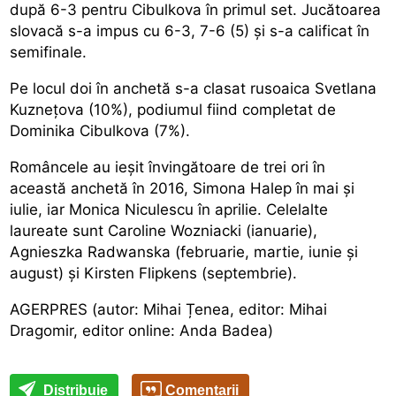
după 6-3 pentru Cibulkova în primul set. Jucătoarea
slovacă s-a impus cu 6-3, 7-6 (5) și s-a calificat în
semifinale.
Pe locul doi în anchetă s-a clasat rusoaica Svetlana
Kuznețova (10%), podiumul fiind completat de
Dominika Cibulkova (7%).
Româncele au ieșit învingătoare de trei ori în
această anchetă în 2016, Simona Halep în mai și
iulie, iar Monica Niculescu în aprilie. Celelalte
laureate sunt Caroline Wozniacki (ianuarie),
Agnieszka Radwanska (februarie, martie, iunie și
august) și Kirsten Flipkens (septembrie).
AGERPRES (autor: Mihai Țenea, editor: Mihai
Dragomir, editor online: Anda Badea)
Distribuie
Comentarii