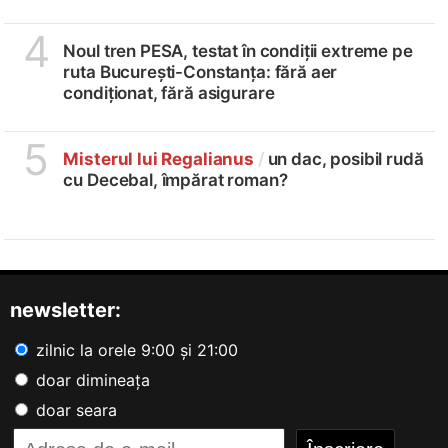
4
Noul tren PESA, testat în condiții extreme pe
ruta București-Constanța: fără aer
condiționat, fără asigurare
5
Misterul lui Regalianus
/
un dac, posibil rudă
cu Decebal, împărat roman?
newsletter:
zilnic la orele 9:00 și 21:00
doar dimineața
doar seara