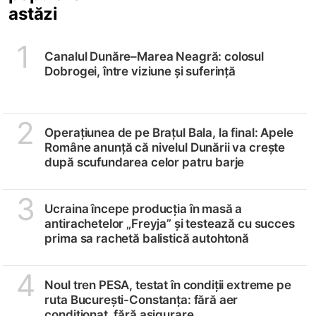
astăzi
1
Canalul Dunăre–Marea Neagră: colosul
Dobrogei, între viziune și suferință
2
Operațiunea de pe Brațul Bala, la final: Apele
Române anunță că nivelul Dunării va crește
după scufundarea celor patru barje
3
Ucraina începe producția în masă a
antirachetelor „Freyja” și testează cu succes
prima sa rachetă balistică autohtonă
4
Noul tren PESA, testat în condiții extreme pe
ruta București-Constanța: fără aer
condiționat, fără asigurare