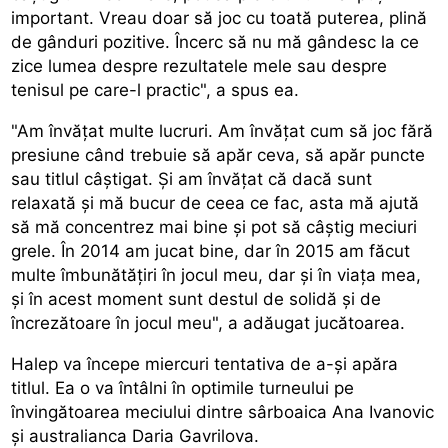
important. Vreau doar să joc cu toată puterea, plină
de gânduri pozitive. Încerc să nu mă gândesc la ce
zice lumea despre rezultatele mele sau despre
tenisul pe care-l practic", a spus ea.
"Am învățat multe lucruri. Am învățat cum să joc fără
presiune când trebuie să apăr ceva, să apăr puncte
sau titlul câștigat. Și am învățat că dacă sunt
relaxată și mă bucur de ceea ce fac, asta mă ajută
să mă concentrez mai bine și pot să câștig meciuri
grele. În 2014 am jucat bine, dar în 2015 am făcut
multe îmbunătățiri în jocul meu, dar și în viața mea,
și în acest moment sunt destul de solidă și de
încrezătoare în jocul meu", a adăugat jucătoarea.
Halep va începe miercuri tentativa de a-și apăra
titlul. Ea o va întâlni în optimile turneului pe
învingătoarea meciului dintre sârboaica Ana Ivanovic
și australianca Daria Gavrilova.