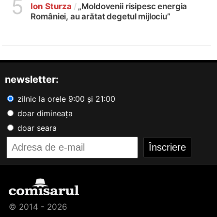
5
Ion Sturza
/
„Moldovenii risipesc energia
României, au arătat degetul mijlociu”
newsletter:
zilnic la orele 9:00 și 21:00
doar dimineața
doar seara
© 2014 - 2026