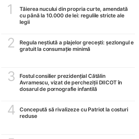
1
Tăierea nucului din propria curte, amendată
cu până la 10.000 de lei: regulile stricte ale
legii
2
Regula neștiută a plajelor grecești: șezlongul e
gratuit la consumație minimă
3
Fostul consilier prezidențial Cătălin
Avramescu, vizat de percheziții DIICOT în
dosarul de pornografie infantilă
4
Concepută să rivalizeze cu Patriot la costuri
reduse