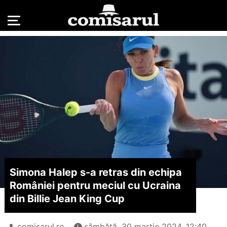
Simona Halep s-a retras din echipa
României pentru meciul cu Ucraina
din Billie Jean King Cup
comisarul.ro
sâmbătă, 30 martie 2024, 12:40