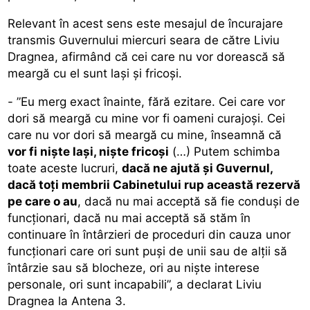
Relevant în acest sens este mesajul de încurajare
transmis Guvernului miercuri seara de către Liviu
Dragnea, afirmând că cei care nu vor dorească să
meargă cu el sunt lași și fricoși.
- ”Eu merg exact înainte, fără ezitare. Cei care vor
dori să meargă cu mine vor fi oameni curajoși. Cei
care nu vor dori să meargă cu mine, înseamnă că
vor fi niște lași, niște fricoși
(…) Putem schimba
toate aceste lucruri,
dacă ne ajută și Guvernul,
dacă toți membrii Cabinetului rup această rezervă
pe care o au
, dacă nu mai acceptă să fie conduși de
funcționari, dacă nu mai acceptă să stăm în
continuare în întârzieri de proceduri din cauza unor
funcționari care ori sunt puși de unii sau de alții să
întârzie sau să blocheze, ori au niște interese
personale, ori sunt incapabili”, a declarat Liviu
Dragnea la Antena 3.