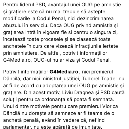
Pentru liderul PSD, avantajul unei OUG pe amnistie
și grațiere este că nu mai trebuie să aștepte
modificările la Codul Penal, nici dezincriminarea
abuzului în serviciu. Dacă OUG privind amnistia și
grațierea intră în vigoare fie si pentru o singura zi,
încetează toate procesele și se clasează toate
anchetele în curs care vizează infracțiunile iertate
prin amnistiere. De altfel, potrivit informațiilor
G4Media.ro, OUG-ul nu ar viza și Codul Penal.
Potrivit informațiilor
G4Media.ro
, nici premierul
Dăncilă, dar nici ministrul justiției, Tudorel Toader nu
ar fi de acord cu adoptarea unei OUG pe amnistie și
grațiere. Din acest motiv, Liviu Dragnea și PSD caută
soluții pentru ca ordonanța să poată fi semnată.
Unul dintre motivele pentru care premierul Viorica
Dăncilă nu dorește să semneze ar fi teama de o
anchetă penală, având în vedere că, nefiind
parlamentar, nu este apărată de imunitate.