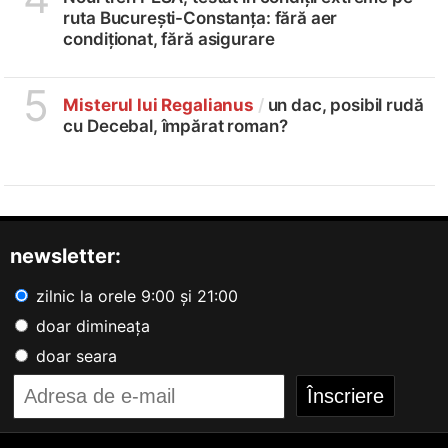
ruta București-Constanța: fără aer
condiționat, fără asigurare
5
Misterul lui Regalianus
/
un dac, posibil rudă
cu Decebal, împărat roman?
newsletter:
zilnic la orele 9:00 și 21:00
doar dimineața
doar seara