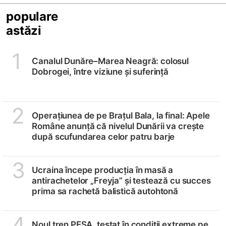
populare
astăzi
1
Canalul Dunăre–Marea Neagră: colosul
Dobrogei, între viziune și suferință
2
Operațiunea de pe Brațul Bala, la final: Apele
Române anunță că nivelul Dunării va crește
după scufundarea celor patru barje
3
Ucraina începe producția în masă a
antirachetelor „Freyja” și testează cu succes
prima sa rachetă balistică autohtonă
4
Noul tren PESA, testat în condiții extreme pe