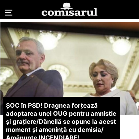
ȘOC în PSD! Dragnea forțează
adoptarea unei OUG pentru amnistie
și grațiere/
Dăncilă se opune la acest
moment și amenință cu demisia/
Amănunte INCENDIARE!