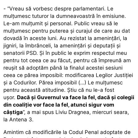
- ”Vreau să vorbesc despre parlamentari. Le
mulțumesc tuturor la dumneavoastră în emisiune.
Le-am mulțumit și personal. Public vreau să le
mulțumesc pentru puterea și curajul de care au dat
dovadă în aceste luni. Au rezistat la amenințări, la
jigniri, la îmbrânceli, la amenințări și deputații și
senatorii PSD. Și în public le exprim respectul meu
pentru tot ceea ce au făcut, pentru că împreună am
reușit să adoptăm până la finalul acestei sesiuni
ceea ce părea imposibil: modificarea Legilor Justiției
și a Codurilor. Părea imposibil (…) Le mulțumesc
pentru această atitudine. Știu că nu le-a fost
ușor.
Dacă și Guvernul va face la fel, dacă și colegii
din coaliție vor face la fel, atunci sigur vom
câștiga
”, a mai spus Liviu Dragnea, miercuri seara,
la Antena 3.
Amintim că modificările la Codul Penal adoptate de