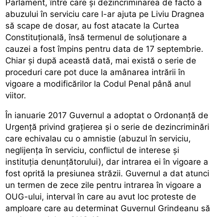
Parlament, între care și dezincriminarea de facto a
abuzului în serviciu care l-ar ajuta pe Liviu Dragnea
să scape de dosar, au fost atacate la Curtea
Constituțională, însă termenul de soluționare a
cauzei a fost împins pentru data de 17 septembrie.
Chiar și după această dată, mai există o serie de
proceduri care pot duce la amânarea intrării în
vigoare a modificărilor la Codul Penal până anul
viitor.
În ianuarie 2017 Guvernul a adoptat o Ordonanță de
Urgență privind grațierea și o serie de dezincriminări
care echivalau cu o amnistie (abuzul în serviciu,
neglijența în serviciu, conflictul de interese și
instituția denunțătorului), dar intrarea ei în vigoare a
fost oprită la presiunea străzii. Guvernul a dat atunci
un termen de zece zile pentru intrarea în vigoare a
OUG-ului, interval în care au avut loc proteste de
amploare care au determinat Guvernul Grindeanu să