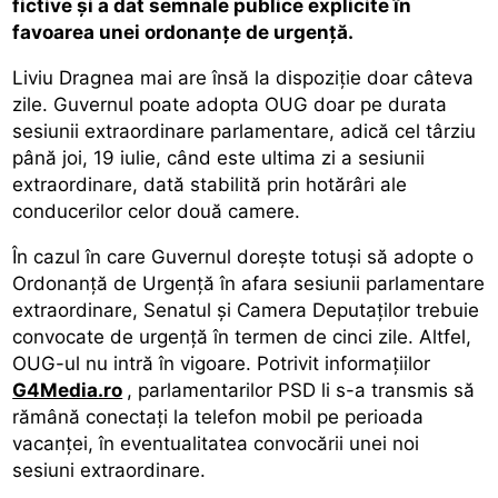
fictive și a dat semnale publice explicite în
favoarea unei ordonanțe de urgență.
Liviu Dragnea mai are însă la dispoziție doar câteva
zile. Guvernul poate adopta OUG doar pe durata
sesiunii extraordinare parlamentare, adică cel târziu
până joi, 19 iulie, când este ultima zi a sesiunii
extraordinare, dată stabilită prin hotărâri ale
conducerilor celor două camere.
În cazul în care Guvernul dorește totuși să adopte o
Ordonanță de Urgență în afara sesiunii parlamentare
extraordinare, Senatul și Camera Deputaților trebuie
convocate de urgență în termen de cinci zile. Altfel,
OUG-ul nu intră în vigoare. Potrivit informațiilor
G4Media.ro
, parlamentarilor PSD li s-a transmis să
rămână conectați la telefon mobil pe perioada
vacanței, în eventualitatea convocării unei noi
sesiuni extraordinare.