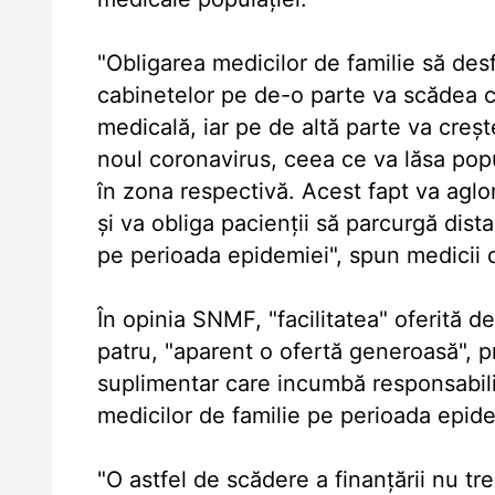
"Obligarea medicilor de familie să des
cabinetelor pe de-o parte va scădea c
medicală, iar pe de altă parte va creşt
noul coronavirus, ceea ce va lăsa popu
în zona respectivă. Acest fapt va aglo
şi va obliga pacienţii să parcurgă dista
pe perioada epidemiei", spun medicii d
În opinia SNMF, "facilitatea" oferită d
patru, "aparent o ofertă generoasă", pr
suplimentar care incumbă responsabilit
medicilor de familie pe perioada epide
"O astfel de scădere a finanţării nu t