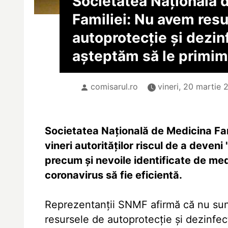
Societatea Naţională 
Familiei: Nu avem res
autoprotecţie şi dezin
aşteptăm să le primim
comisarul.ro
vineri, 20 martie 
Societatea Naţională de Medicina Fa
vineri autorităţilor riscul de a deveni
precum şi nevoile identificate de med
coronavirus să fie eficientă.
Reprezentanţii SNMF afirmă că nu sunt
resursele de autoprotecţie şi dezinfec