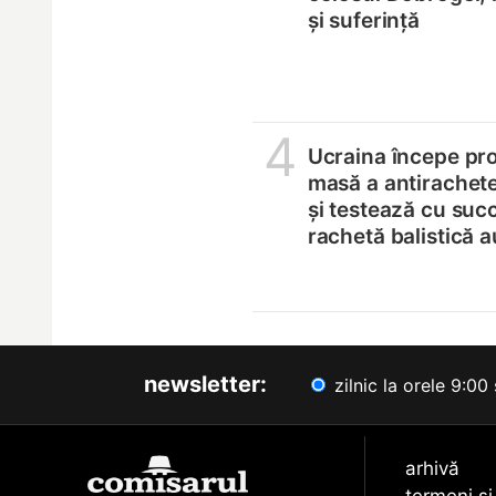
și suferință
4
Ucraina începe pro
masă a antirachete
și testează cu suc
rachetă balistică 
newsletter:
zilnic la orele 9:00 
arhivă