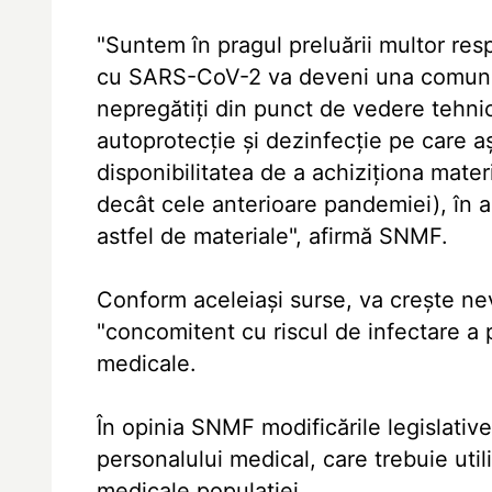
"Suntem în pragul preluării multor res
cu SARS-CoV-2 va deveni una comunita
nepregătiţi din punct de vedere tehn
autoprotecţie şi dezinfecţie pe care a
disponibilitatea de a achiziţiona mater
decât cele anterioare pandemiei), în
astfel de materiale", afirmă SNMF.
Conform aceleiaşi surse, va creşte nev
"concomitent cu riscul de infectare a 
medicale.
În opinia SNMF modificările legislative
personalului medical, care trebuie util
medicale populaţiei.