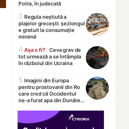
Potra, în judecată
3
Regula neștiută a
plajelor grecești: șezlongul
e gratuit la consumație
minimă
4
Așa o fi?
/
Ceva grav de
tot urmează a se întâmpla
în războiul din Ucraina
5
Imagini din Europa
pentru prostovanii din Ro
care cred că Occidentul
ne-a furat apa din Dunăre...