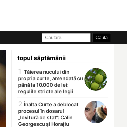
topul săptămânii
1
Tăierea nucului din
propria curte, amendată cu
până la 10.000 de lei:
regulile stricte ale legii
2
Înalta Curte a deblocat
procesul în dosarul
„lovitură de stat”: Călin
Georgescu și Horațiu