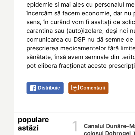
epidemie şi mai ales cu personalul med
încercăm să facem economie, dar nu pe 
sens, în curând vom fi asaltaţi de soli
carantina sau (auto)izolare, deşi noi n
comunicarea cu DSP nu dă semne de î
prescrierea medicamentelor fără limi
sănătate, însă avem semnale din terito
pot elibera fracţionat aceste prescri
Distribuie
Comentarii
populare
1
Canalul Dunăre–M
astăzi
colosul Dobrogei, 