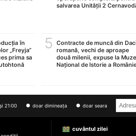
salvarea Unității 2 Cernavod
5
ducția în
Contracte de muncă din Dac
lor „Freyja”
romană, vechi de aproape
ces prima sa
două milenii, expuse la Muze
autohtonă
Național de Istorie a Românie
și 21:00
doar dimineața
doar seara
cuvântul zilei