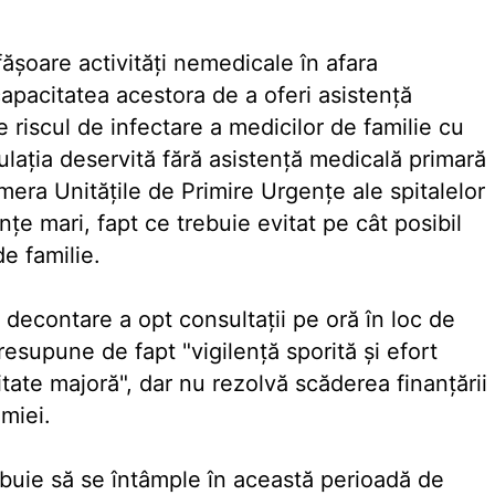
făşoare activităţi nemedicale în afara
apacitatea acestora de a oferi asistenţă
e riscul de infectare a medicilor de familie cu
laţia deservită fără asistenţă medicală primară
mera Unităţile de Primire Urgenţe ale spitalelor
nţe mari, fapt ce trebuie evitat pe cât posibil
e familie.
e decontare a opt consultaţii pe oră în loc de
esupune de fapt "vigilenţă sporită şi efort
ate majoră", dar nu rezolvă scăderea finanţării
miei.
rebuie să se întâmple în această perioadă de