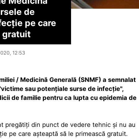
de Medicina
ursele de
fecţie pe care
 gratuit
2020, 12:53
miliei / Medicină Generală (SNMF) a semnalat
 "victime sau potenţiale surse de infecţie",
icii de familie pentru ca lupta cu epidemia de
 pregătiţi din punct de vedere tehnic şi nu au
ţie pe care aşteaptă să le primească gratuit.