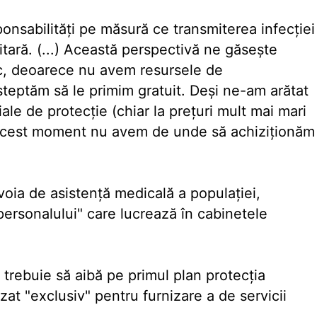
ponsabilităţi pe măsură ce transmiterea infecţiei
ră. (...) Această perspectivă ne găseşte
ic, deoarece nu avem resursele de
şteptăm să le primim gratuit. Deşi ne-am arătat
iale de protecţie (chiar la preţuri mult mai mari
 acest moment nu avem de unde să achiziţionăm
oia de asistenţă medicală a populaţiei,
personalului" care lucrează în cabinetele
 trebuie să aibă pe primul plan protecţia
izat "exclusiv" pentru furnizare a de servicii