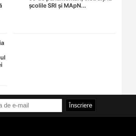
ă
școlile SRI și MApN...
ia
ul
i