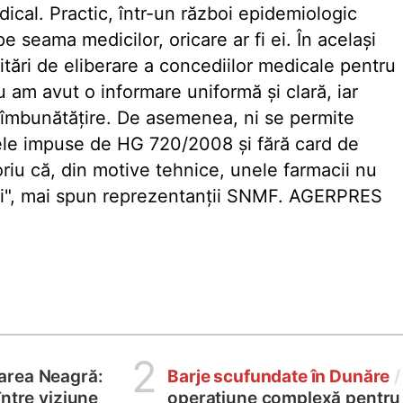
ical. Practic, într-un război epidemiologic
seama medicilor, oricare ar fi ei. În acelaşi
citări de eliberare a concediilor medicale pentru
u am avut o informare uniformă şi clară, iar
mbunătăţire. De asemenea, ni se permite
tele impuse de HG 720/2008 şi fără card de
riu că, din motive tehnice, unele farmacii nu
pţii", mai spun reprezentanţii SNMF. AGERPRES
2
area Neagră:
Barje scufundate în Dunăre
/
între viziune
operațiune complexă pentru