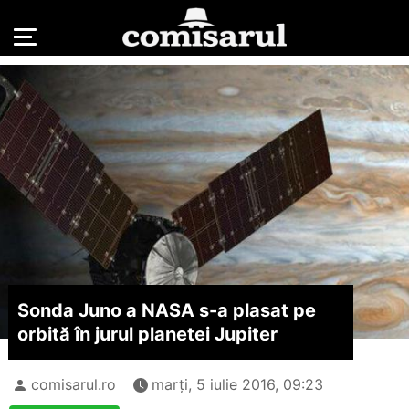
Sonda Juno a NASA s-a plasat pe
orbită în jurul planetei Jupiter
comisarul.ro
marți, 5 iulie 2016, 09:23