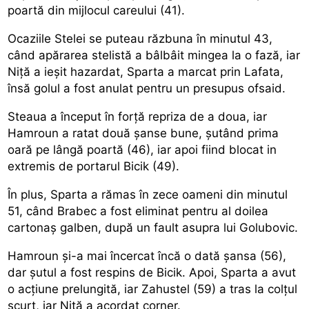
poartă din mijlocul careului (41).
Ocaziile Stelei se puteau răzbuna în minutul 43,
când apărarea stelistă a bâlbâit mingea la o fază, iar
Niță a ieșit hazardat, Sparta a marcat prin Lafata,
însă golul a fost anulat pentru un presupus ofsaid.
Steaua a început în forță repriza de a doua, iar
Hamroun a ratat două șanse bune, șutând prima
oară pe lângă poartă (46), iar apoi fiind blocat in
extremis de portarul Bicik (49).
În plus, Sparta a rămas în zece oameni din minutul
51, când Brabec a fost eliminat pentru al doilea
cartonaș galben, după un fault asupra lui Golubovic.
Hamroun și-a mai încercat încă o dată șansa (56),
dar șutul a fost respins de Bicik. Apoi, Sparta a avut
o acțiune prelungită, iar Zahustel (59) a tras la colțul
scurt, iar Niță a acordat corner.