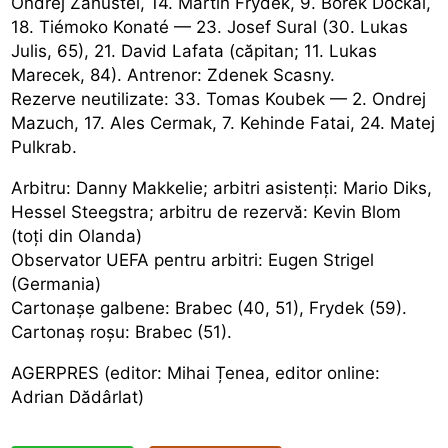
Ondrej Zahustel, 14. Martin Frydek, 9. Borek Dockal,
18. Tiémoko Konaté — 23. Josef Sural (30. Lukas
Julis, 65), 21. David Lafata (căpitan; 11. Lukas
Marecek, 84). Antrenor: Zdenek Scasny.
Rezerve neutilizate: 33. Tomas Koubek — 2. Ondrej
Mazuch, 17. Ales Cermak, 7. Kehinde Fatai, 24. Matej
Pulkrab.
Arbitru: Danny Makkelie; arbitri asistenți: Mario Diks,
Hessel Steegstra; arbitru de rezervă: Kevin Blom
(toți din Olanda)
Observator UEFA pentru arbitri: Eugen Strigel
(Germania)
Cartonașe galbene: Brabec (40, 51), Frydek (59).
Cartonaș roșu: Brabec (51).
AGERPRES (editor: Mihai Țenea, editor online:
Adrian Dădârlat)