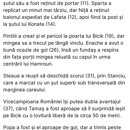
șutul său a fost reținut de portar (11). Sparta a
replicat un minut mai târziu, dar Niță a reținut
balonul expediat de Lafata (12), apoi fiind la post și
la șutul lui Konate (14).
Pintilii a creat și el pericol la poarta lui Bicik (19), dar
mingea sa a trecut pe lângă vinclu. Enache a avut o
bună ocazie de gol (26), însă un fundaș a respins
din fața porții mingea reluată cu capul în urma
centrării lui Hamroun.
Steaua a reușit să deschidă scorul (31), prin Stanciu,
care a marcat cu un șut superb sub transversală din
marginea careului.
Vicecampioana României își putea dubla avantajul
(37), când Tamaș a fost aproape să îl surprindă ieșit
pe Bicik cu o lovitură liberă de la circa 50 de metri.
Popa a fost și el aproape de gol, dar a trimis peste