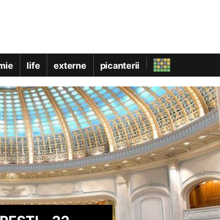
mie
life
externe
picanterii