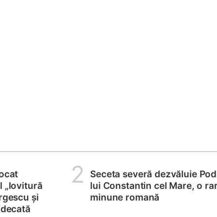
2
locat
Seceta severă dezvăluie Pod
 „lovitură
lui Constantin cel Mare, o ra
rgescu și
minune romană
judecată