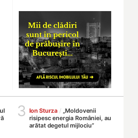
3
ul
Ion Sturza
/
„Moldovenii
ră
risipesc energia României, au
arătat degetul mijlociu”