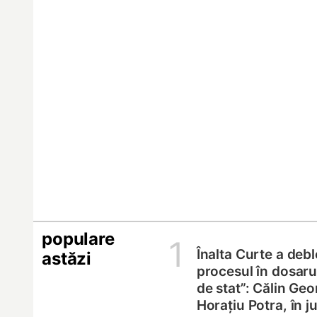
populare
1
Înalta Curte a deb
astăzi
procesul în dosarul
de stat”: Călin Geo
Horațiu Potra, în 