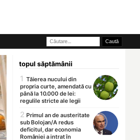
topul săptămânii
1
Tăierea nucului din
propria curte, amendată cu
până la 10.000 de lei:
regulile stricte ale legii
2
Primul an de austeritate
sub Bolojan/
A redus
deficitul, dar economia
României a intrat în