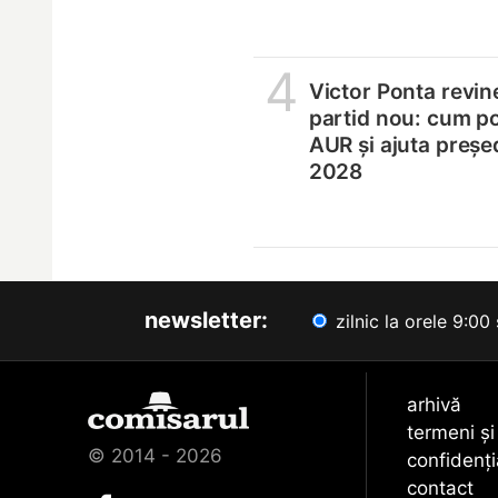
4
Victor Ponta revin
partid nou: cum p
AUR și ajuta președ
2028
newsletter:
zilnic la orele 9:00 
arhivă
termeni și
© 2014 - 2026
confidenți
contact