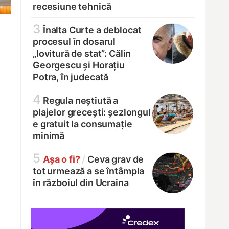
recesiune tehnică
3
Înalta Curte a deblocat
procesul în dosarul
„lovitură de stat”: Călin
Georgescu și Horațiu
Potra, în judecată
4
Regula neștiută a
plajelor grecești: șezlongul
e gratuit la consumație
minimă
5
Așa o fi?
/
Ceva grav de
tot urmează a se întâmpla
în războiul din Ucraina