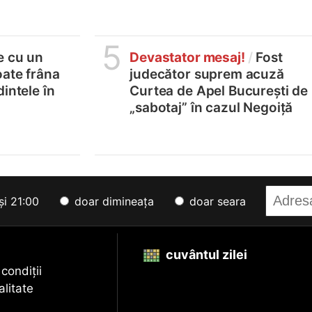
5
e cu un
Devastator mesaj!
/
Fost
oate frâna
judecător suprem acuză
intele în
Curtea de Apel București de
„sabotaj” în cazul Negoiță
și 21:00
doar dimineața
doar seara
cuvântul zilei
 condiții
alitate