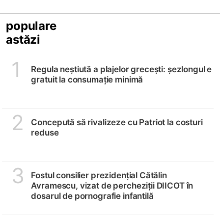
populare
astăzi
1
Regula neștiută a plajelor grecești: șezlongul e
gratuit la consumație minimă
2
Concepută să rivalizeze cu Patriot la costuri
reduse
3
Fostul consilier prezidențial Cătălin
Avramescu, vizat de percheziții DIICOT în
dosarul de pornografie infantilă