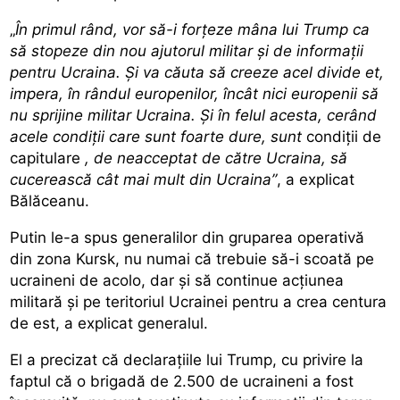
„
În primul rând, vor să-i forțeze mâna lui Trump ca
să stopeze din nou ajutorul militar și de informații
pentru Ucraina. Și va căuta să creeze acel divide et,
impera, în rândul europenilor, încât nici europenii să
nu sprijine militar Ucraina. Și în felul acesta, cerând
acele condiții care sunt foarte dure, sunt
condiții de
capitulare
, de neacceptat de către Ucraina, să
cucerească cât mai mult din Ucraina”
, a explicat
Bălăceanu.
Putin le-a spus generalilor din gruparea operativă
din zona Kursk, nu numai că trebuie să-i scoată pe
ucraineni de acolo, dar și să continue acțiunea
militară și pe teritoriul Ucrainei pentru a crea centura
de est, a explicat generalul.
El a precizat că declarațiile lui Trump, cu privire la
faptul că o brigadă de 2.500 de ucraineni a fost