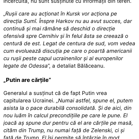
încercuită, nu sunt susținute cu informații din teren.
„Rușii care au acționat în Kursk vor acționa pe
direcția Sumî. Înspre Harkov nu au avut succes, dar
continuă și mai rămâne să deschid o direcție
ofensivă spre Cernihiv și în felul ăsta se creează o
centură de est. Legat de centura de sud, vom vedea
cum evoluează discuția pe care o poartă americanii
cu rușii peste capul ucrainenilor și al europenilor
legate de Odessa
”, a detaliat Bălăceanu.
„Putin are cărțile”
Generalul a susținut că de fapt Putin vrea
capitularea Ucrainei.
„Numai astfel, spune el, putem
asista la o pace durabilă consolidată. Și de aici, din
nou luăm în calcul precondițiile pe care le pune. El
joacă aș spune dur pentru că el are cărțile pe masă,
cităm din Trump, nu numai față de Zelenski, ci și
față de Trump. El își permite să întârzie în mod