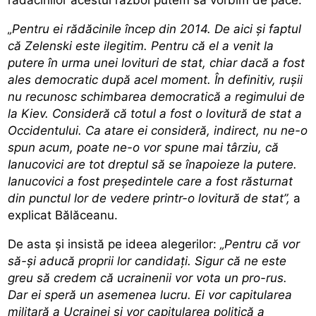
„Pentru ei rădăcinile încep din 2014. De aici și faptul
că Zelenski este ilegitim. Pentru că el a venit la
putere în urma unei lovituri de stat, chiar dacă a fost
ales democratic după acel moment. În definitiv, rușii
nu recunosc schimbarea democratică a regimului de
la Kiev. Consideră că totul a fost o lovitură de stat a
Occidentului. Ca atare ei consideră, indirect, nu ne-o
spun acum, poate ne-o vor spune mai târziu, că
Ianucovici are tot dreptul să se înapoieze la putere.
Ianucovici a fost președintele care a fost răsturnat
din punctul lor de vedere printr-o lovitură de stat”,
a
explicat Bălăceanu.
De asta și insistă pe ideea alegerilor:
„Pentru că vor
să-și aducă proprii lor candidați. Sigur că ne este
greu să credem că ucrainenii vor vota un pro-rus.
Dar ei speră un asemenea lucru. Ei vor capitularea
militară a Ucrainei și vor capitularea politică a