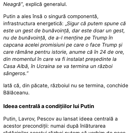
Neagră”
, explică generalul.
Putin a ales însă o singură componentă,
infrastructura energetică: „
Sigur că putem spune că
este un gest de bunăvoință, dar este doar un gest,
nu de bunăvoință, de a-l menține pe Trump în
capcana acelei promisiuni pe care o face Trump și
care rămâne pentru istorie, anume că în 24 de ore,
din momentul în care va fi instalat președinte la
Casa Albă, în Ucraina se va termina un război
sângeros.”
Iată că, din păcate, războiul nu se termina, conchide
Bălăceanu.
Ideea centrală a condițiilor lui Putin
Putin, Lavrov, Pescov au lansat ideea centrală a
acestor precondiții: numai după înlăturarea
rădăcinilor acestui război putem să vorbim de pace.