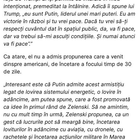
intenționat, premeditat la întâlnire. Adică îi spune lui
Trump, „eu sunt Putin, liderul unei mari puteri. Eu am
victorie în război și tu vrei pace. Dacă tu vrei să-ți
respecți cuvântul dat în spațiul public, da, va fi pace,
dar va trebui să-mi asculți condițiile. Și numai atunci
va fi pace”.”
Ca atare, el nu a admis propunerea care a venit
dinspre americani, de încetare a focului timp de 30
de zile.
„
Interesant este că Putin admite acest armistițiu
legat de lovirea sistemului energetic, o lovire în
adâncime, am putea spune, care a fost promovată
ca idee în primul rând de Zelenski. Să ne amintim,
nu cu mult timp în urmă, Zelenski propunea, ca un
gest că lucrurile pot să meargă bine, încetarea
loviturilor în adâncime cu aviația, cu dronele, cu
rachetele și încetarea acțiunilor militare în Marea