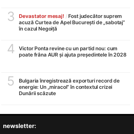
3
Devastator mesaj!
/
Fost judecător suprem
acuză Curtea de Apel București de „sabotaj”
în cazul Negoiță
4
Victor Ponta revine cu un partid nou: cum
poate frâna AUR și ajuta președintele în 2028
5
Bulgaria înregistrează exporturi record de
energie: Un „miracol” în contextul crizei
Dunării scăzute
newsletter: