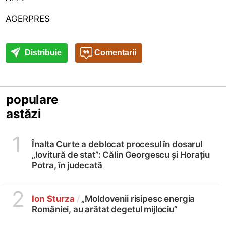
AGERPRES
Distribuie
Comentarii
populare
astăzi
1
Înalta Curte a deblocat procesul în dosarul
„lovitură de stat”: Călin Georgescu și Horațiu
Potra, în judecată
2
Ion Sturza
/
„Moldovenii risipesc energia
României, au arătat degetul mijlociu”