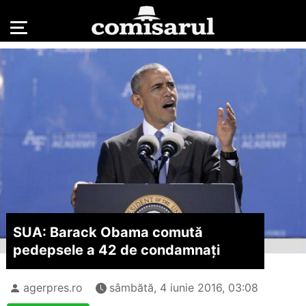
SUA: Barack Obama comută
pedepsele a 42 de condamnați
agerpres.ro
sâmbătă, 4 iunie 2016, 03:08