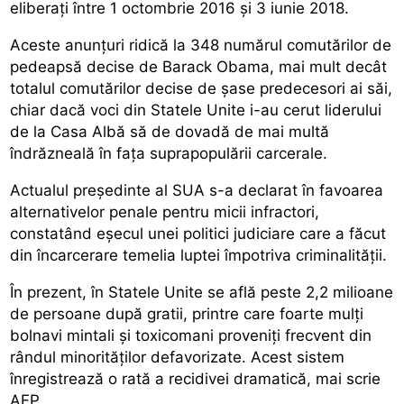
eliberați între 1 octombrie 2016 și 3 iunie 2018.
Aceste anunțuri ridică la 348 numărul comutărilor de
pedeapsă decise de Barack Obama, mai mult decât
totalul comutărilor decise de șase predecesori ai săi,
chiar dacă voci din Statele Unite i-au cerut liderului
de la Casa Albă să de dovadă de mai multă
îndrăzneală în fața suprapopulării carcerale.
Actualul președinte al SUA s-a declarat în favoarea
alternativelor penale pentru micii infractori,
constatând eșecul unei politici judiciare care a făcut
din încarcerare temelia luptei împotriva criminalității.
În prezent, în Statele Unite se află peste 2,2 milioane
de persoane după gratii, printre care foarte mulți
bolnavi mintali și toxicomani proveniți frecvent din
rândul minorităților defavorizate. Acest sistem
înregistrează o rată a recidivei dramatică, mai scrie
AFP.