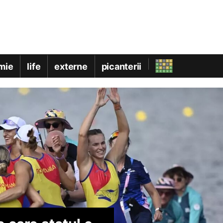
mie
life
externe
picanterii