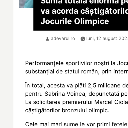
Suma totală enormă pe
va acorda câștigătorilo
Jocurile Olimpice
adevarul.ro
luni, 12 august 202
Performanțele sportivilor noștri la Joc
substanțial de statul român, prin int
În total, acesta va plăti 2,5 milioane
pentru Sabrina Voinea, depunctată pe 
La solicitarea premierului Marcel Ciol
câștigătorilor bronzului olimpic.
Cele mai mari sume le vor primi fetele