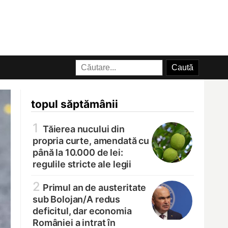
topul săptămânii
1
Tăierea nucului din
propria curte, amendată cu
până la 10.000 de lei:
regulile stricte ale legii
2
Primul an de austeritate
sub Bolojan/
A redus
deficitul, dar economia
României a intrat în