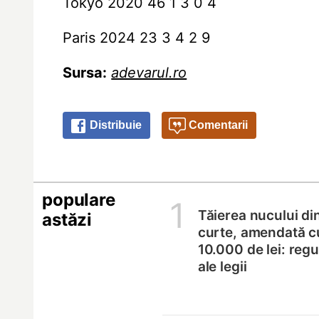
Tokyo 2020 46 1 3 0 4
Paris 2024 23 3 4 2 9
Sursa:
adevarul.ro
Distribuie
Comentarii
populare
1
Tăierea nucului di
astăzi
curte, amendată c
10.000 de lei: regul
ale legii