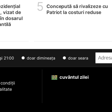
5
ezidențial
Concepută să rivalizeze cu
 vizat de
Patriot la costuri reduse
 în dosarul
ntilă
și 21:00
doar dimineața
doar seara
cuvântul zilei
 condiții
alitate