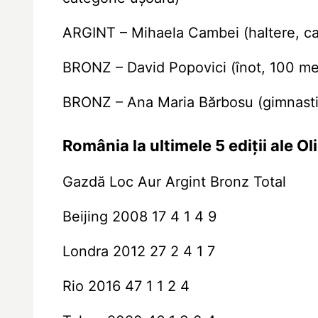
ARGINT – Mihaela Cambei (haltere, ca
BRONZ – David Popovici (înot, 100 metr
BRONZ – Ana Maria Bărbosu (gimnastic
România la ultimele 5 ediții ale O
Gazdă Loc Aur Argint Bronz Total
Beijing 2008 17 4 1 4 9
Londra 2012 27 2 4 1 7
Rio 2016 47 1 1 2 4