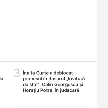
3
Înalta Curte a deblocat
la
procesul în dosarul „lovitură
de stat”: Călin Georgescu și
Horațiu Potra, în judecată