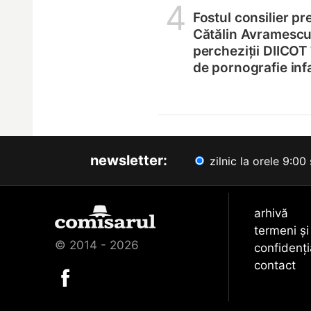
4
Fostul consilier pr
Cătălin Avramescu,
percheziții DIICOT
de pornografie infa
newsletter:
zilnic la orele 9:00 
arhivă
termeni și
© 2014 - 2026
confidenți
contact