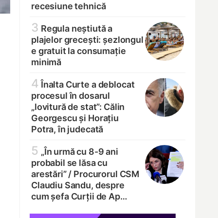
recesiune tehnică
3
Regula neștiută a
plajelor grecești: șezlongul
e gratuit la consumație
minimă
4
Înalta Curte a deblocat
procesul în dosarul
„lovitură de stat”: Călin
Georgescu și Horațiu
Potra, în judecată
5
„În urmă cu 8-9 ani
probabil se lăsa cu
arestări” /
Procurorul CSM
Claudiu Sandu, despre
cum șefa Curții de Ap…