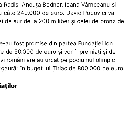
na Radiș, Ancuța Bodnar, Ioana Vârnceanu și
u câte 240.000 de euro. David Popovici va
ei de aur
de la 200 m liber și celei de bronz de
le-au fost promise
din partea Fundației Ion
re de 50.000 de euro și vor fi premiați și de
tivi români are au urcat pe podiumul olimpic
e ”gaură” în buget lui Țiriac de 800.000 de euro.
aților