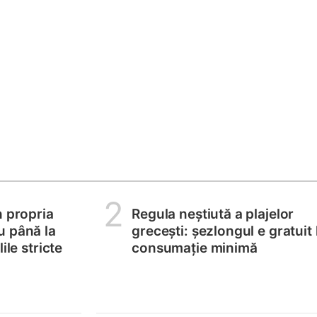
2
n propria
Regula neștiută a plajelor
u până la
grecești: șezlongul e gratuit 
ile stricte
consumație minimă