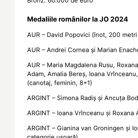
Bronz: 60.000 de euro
Medaliile românilor la JO 2024
AUR – David Popovici (înot, 200 metri 
AUR – Andrei Cornea și Marian Enache
AUR – Maria Magdalena Rusu, Roxana 
Adam, Amalia Bereş, Ioana Vrînceanu,
(canotaj, feminin, 8+1)
ARGINT – Simona Radiș și Ancuța Bodn
ARGINT – Ioana Vrînceanu şi Roxana A
ARGINT – Gianina van Groningen şi Io
categorie ușoară)