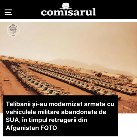
Talibanii și-au modernizat armata cu
vehiculele militare abandonate de
SUA, în timpul retragerii din
Afganistan FOTO