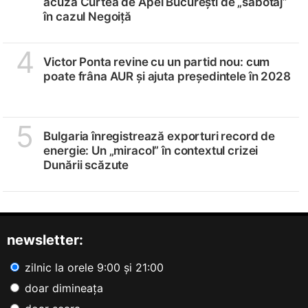
acuză Curtea de Apel București de „sabotaj”
în cazul Negoiță
4
Victor Ponta revine cu un partid nou: cum
poate frâna AUR și ajuta președintele în 2028
5
Bulgaria înregistrează exporturi record de
energie: Un „miracol” în contextul crizei
Dunării scăzute
newsletter:
zilnic la orele 9:00 și 21:00
doar dimineața