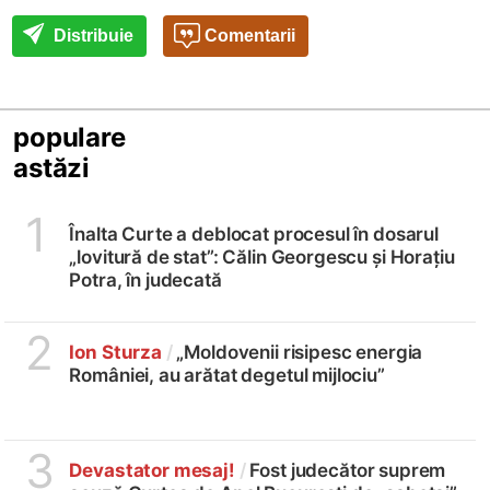
Distribuie
Comentarii
populare
astăzi
1
Înalta Curte a deblocat procesul în dosarul
„lovitură de stat”: Călin Georgescu și Horațiu
Potra, în judecată
2
Ion Sturza
/
„Moldovenii risipesc energia
României, au arătat degetul mijlociu”
3
Devastator mesaj!
/
Fost judecător suprem