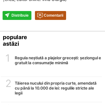
Distribuie
Comentarii
populare
astăzi
1
Regula neștiută a plajelor grecești: șezlongul e
gratuit la consumație minimă
2
Tăierea nucului din propria curte, amendată
cu până la 10.000 de lei: regulile stricte ale
legii