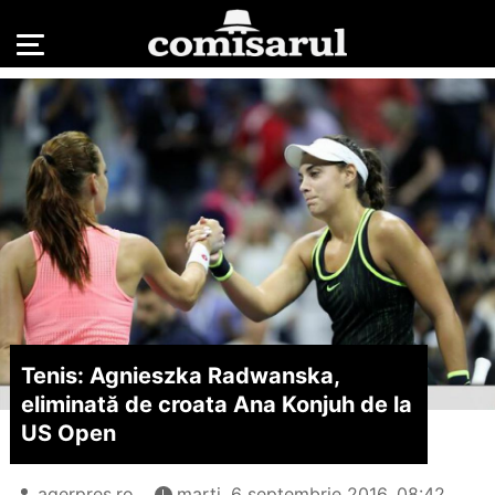
Tenis: Agnieszka Radwanska,
eliminată de croata Ana Konjuh de la
US Open
agerpres.ro
marți, 6 septembrie 2016, 08:42