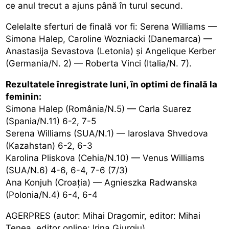
ce anul trecut a ajuns până în turul secund.
Celelalte sferturi de finală vor fi: Serena Williams —
Simona Halep, Caroline Wozniacki (Danemarca) —
Anastasija Sevastova (Letonia) și Angelique Kerber
(Germania/N. 2) — Roberta Vinci (Italia/N. 7).
Rezultatele înregistrate luni, în optimi de finală la
feminin:
Simona Halep (România/N.5) — Carla Suarez
(Spania/N.11) 6-2, 7-5
Serena Williams (SUA/N.1) — Iaroslava Shvedova
(Kazahstan) 6-2, 6-3
Karolina Pliskova (Cehia/N.10) — Venus Williams
(SUA/N.6) 4-6, 6-4, 7-6 (7/3)
Ana Konjuh (Croația) — Agnieszka Radwanska
(Polonia/N.4) 6-4, 6-4
AGERPRES (autor: Mihai Dragomir, editor: Mihai
Țenea, editor online: Irina Giurgiu)