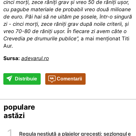
cinci morți, zece răniți grav și vreo 50 de răniți ușor,
cu pagube materiale de probabil vreo două milioane
de euro. Păi hai să ne uităm pe șosele, într-o singură
zi - cinci morți, zece răniți grav după noile criterii, și
vreo 70-80 de răniți ușor. În fiecare zi avem câte o
Crevedia pe drumurile publice”,
a mai menționat
Titi
Aur.
Sursa:
adevarul.ro
Distribuie
Comentarii
populare
astăzi
1
Regula neștiută a plajelor grecești: șezlongul e