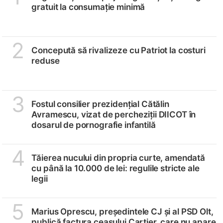
gratuit la consumație minimă
2
Concepută să rivalizeze cu Patriot la costuri
reduse
3
Fostul consilier prezidențial Cătălin
Avramescu, vizat de percheziții DIICOT în
dosarul de pornografie infantilă
4
Tăierea nucului din propria curte, amendată
cu până la 10.000 de lei: regulile stricte ale
legii
5
Marius Oprescu, președintele CJ și al PSD Olt,
publică factura ceasului Cartier, care nu apare